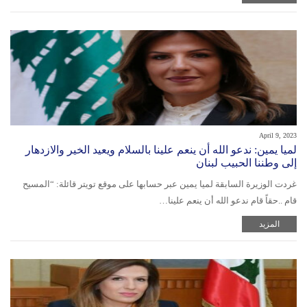
April 9, 2023
لميا يمين: ندعو الله أن ينعم علينا بالسلام ويعيد الخير والازدهار
إلى وطننا الحبيب ⁧‫لبنان‬⁩
غردت الوزيرة السابقة لميا يمين عبر حسابها على موقع تويتر قائلة: “المسيح
قام ..حقاً قام ‏ندعو الله أن ينعم علينا…
المزيد