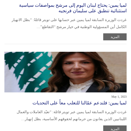
لميا يمين: يحتاج لبنان اليوم إلى مرشح بمواصفات سياسية
استثنائية تنطبق على سليمان فرنجيه
غردت الوزيرة السابقة لميا يمين عبر حسابها على تويتر قائلةً: “بظل الانهيار
الكامل أين المسؤولية الوطنية في خيار مرشح “التقاطع”…
المزيد
May 1, 2023
لميا يمين: فلندعم عمّالنا للتغلب معاً على التحديات
غردت الوزيرة السابقة لميا يمين عبر تويتر قائلة: “نعيّد العاملات والعمال
اللبنانيين الذين يعانون من حرمانهم لحقوقهم الأساسية، بظل إنهيار…
المزيد