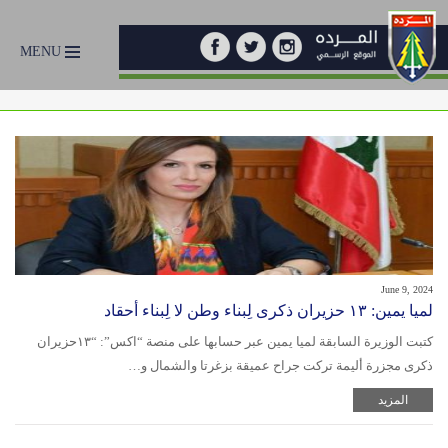
MENU
June 9, 2024
لميا يمين: ١٣ حزيران ذكرى لِبناء وطن لا لِبناء أحقاد
كتبت الوزيرة السابقة لميا يمين عبر حسابها على منصة “اكس”: “١٣حزيران
ذكرى مجزرة أليمة تركت جراح عميقة بزغرتا والشمال و…
المزيد