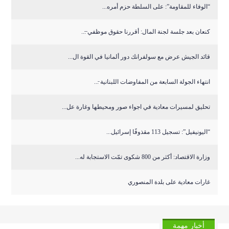
“الوفاء للمقاومة”: على السلطة حزم أمره...
كنعان بعد جلسة لجنة المال: أقررنا حقوق موظفي ̶...
قائد الجيش عرض مع سولفرانك دور ألمانيا في القوة ال...
انتهاء الجولة السابعة من المفاوضات اللبنانية ̵...
تحليق لمسيرات معادية في اجواء صور ومحيطها وغارة عل...
“اليونيفيل”: تسجيل 113 مقذوفًا إسرائيل...
وزارة الاقتصاد: أكثر من 800 شكوى تمّت الاستجابة له...
غارات معادية على بلدة المنصوري
أخبار مهمة