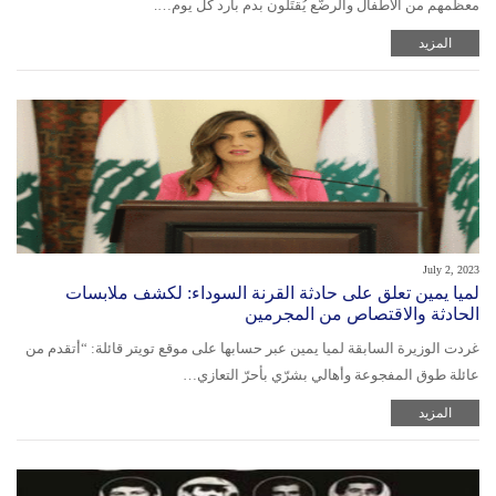
معظمهم من الأطفال والرضَّع يُقتَلون بدم بارد كل يوم….
المزيد
July 2, 2023
لميا يمين تعلق على حادثة القرنة السوداء: لكشف ملابسات
الحادثة والاقتصاص من المجرمين
غردت الوزيرة السابقة لميا يمين عبر حسابها على موقع تويتر قائلة: “أتقدم من
عائلة طوق المفجوعة وأهالي بشرّي بأحرّ التعازي…
المزيد