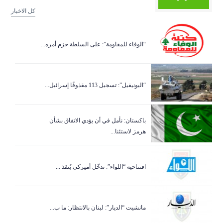
كل الاخبار
“الوفاء للمقاومة”: على السلطة حزم أمره...
“اليونيفيل”: تسجيل 113 مقذوفًا إسرائيل...
باكستان: نأمل في أن يؤدي الاتفاق بشأن
هرمز لاستئنا...
افتتاحية “اللواء”: تدخّل أميركي يُنقذ ...
مانشيت “الديار”: لبنان بالانتظار: ما ب...