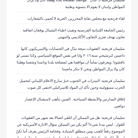
سليمان فرنجيه لـ”جدل”: مواقفنا لمصلحة بلدنا وهمنا كان ولا يزال
المواطن ولبنان لا يقوم الا بتسوية وطنية
لقاء فرنجيه مع مجلس نقابة المحررين: الحرية لا تُحمى بالشعارات
رئيس الجامعة اللبنانية الفرنسية ونقيب اطباء الشمال يوقعان اتفاقية
تعاون بهدف تعزيز التعاون الأكاديمي والمهني
سليمان فرنجيه: العقوبات نتيجة تبدّل في الحسابات والاميريكيون كانوا
داعمين لترشيحي سنة ٢٠١٦ وانا في نفس الموقع السياسي وكنا نتمنى لو
ناقشونا. ويعرفون تماماً ان مواقفنا هي لمصلحة بلدنا وناسنا وشعبنا وهمّنا
كان ولا يزال المواطن ونحن لا ننكر ماضينا
سليمان فرنجيه: النيترات في الجنوب خبرٌ سارع الاعلام اللبناني لتحميل
الحزب مسؤوليته وحين تأكد ان المواد للاسرائيلي اختفى كل صوت
إغلاق المدارس والأنشطة السياحية.. الصين تتأهب لاستقبال الإعصار
دولفين
سليمان فرنجيه: هل من الممكن أن اتلقى اتصالا بعد شهر من العقوبات
للقول : ليس بيدنا شيء؟ ألم يكن من الممكن سؤال الادارة الأميريكية عن
الموضوع رفعاً للعتب ومن منطلق السيادة. وفخامة الرئيس يعرف أننا نكنّ