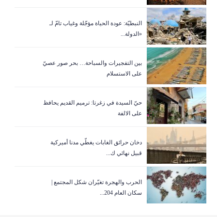
سليمان فرنجيه والعقوبات: استهداف المال أم
18/06/2026
استهداف ...
النبطيّة: عودة الحياة مؤجّلة وغياب تامّ لـ
«الدولة...
18/06/2026
وداعاً لإدمان الشاشات… هكذا تُنقذ إبنك بذكاء
بين التفجيرات والسباحة… بحر صور عصيّ
13/06/2026
إهدن… حين استُشهد خيارٌ ولم يمت
على الاستسلام
رسالة الى القائد الشهيد طوني فرنجيه في ذكرى ١٣
13/06/2026
حيّ السيدة في زغرتا: ترميم القديم يحافظ
حزي...
على الالفة
على مواقع التواصل الاجتماعي كتبوا: لهذا السبب
12/06/2026
نفذو...
دخان حرائق الغابات يغطّي مدنا أميركية
قبيل نهائي ك...
12/06/2026
من ليلهامر إلى إهدن: الرواية المفقودة
الحرب والهجرة تغيّران شكل المجتمع |
ماذا تعني ذكرى ١٣ حزيران لرؤساء بلديات وجمعيات
12/06/2026
سكان العام 204...
أهل...