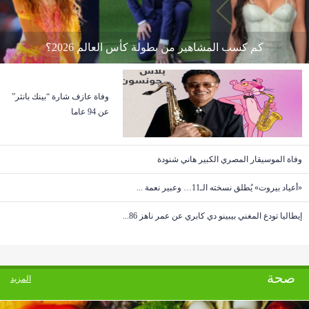
كم كسب المشاهير من بطولة كأس العالم 2026؟
وفاة عازف شارة “بينك بانثر”
عن 94 عاما
وفاة الموسيقار المصري الكبير هاني شنودة
«أعياد بيروت» يُطلق نسخته الـ11… وعبير نعمة ...
إيطاليا تودع المغني بيبينو دي كابري عن عمر ناهز 86...
صحة
المزيد