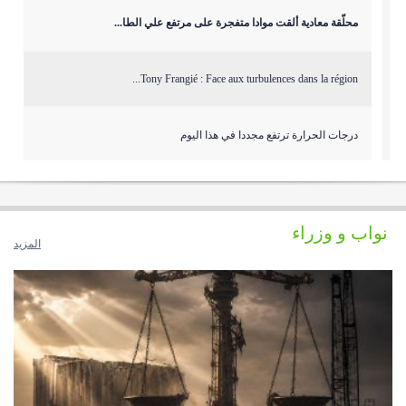
محلّقة معادية ألقت موادا متفجرة على مرتفع علي الطا...
Tony Frangié : Face aux turbulences dans la région...
درجات الحرارة ترتفع مجددا في هذا اليوم
سرقة سنترال زوق مكايل
نواب و وزراء
المزيد
٣ آليات للعدو وصلت الى مكان قريب من ثكنة الجيش الل...
توغل قوة معادية على طريق ميس الجبل – وادي ال...
قصف متواصل على بلدة المنصوري