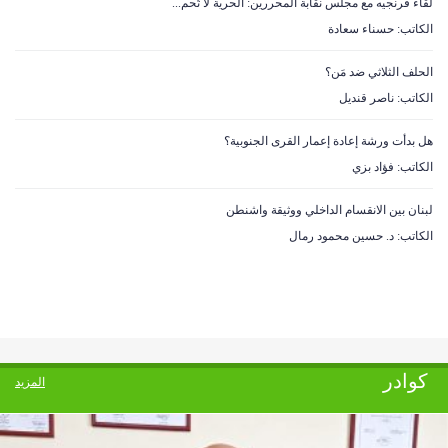
لقاء فرنجيه مع مجلس نقابة المحررين: الحرية لا تُحم...
الكاتب: حسناء سعادة
هل تفتح عين التينة الدروب المقفلة بين بعبدا وحارة ...
الحلف الثلاثي ضد مَن؟
الكاتب: ناصر قنديل
الطيران الحربي المعادي يحلق على علو منخفض في
اجواء...
هل بدأت ورشة إعادة إعمار القرى الجنوبية؟
الكاتب: فؤاد بزي
إغلاق المدارس والأنشطة السياحية.. الصين تتأهب لاست...
لبنان بين الانقسام الداخلي ووثيقة واشنطن
الكاتب: د. حسين محمود رمال
إصابة أكثر من 240 شخصاً في أوروبا بفيروس حمى غرب ا...
قصف معاد يستهدف محيط بلدة المنصوري واصابة عدد من
ا...
زلزال بقوة 5.5 درجات يهز منطقة سكوينتنا في ألاسكا
كوادر
المزيد
سليمان فرنجيه لـ”جدل”: مواقفنا لمصلحة بلدنا ...