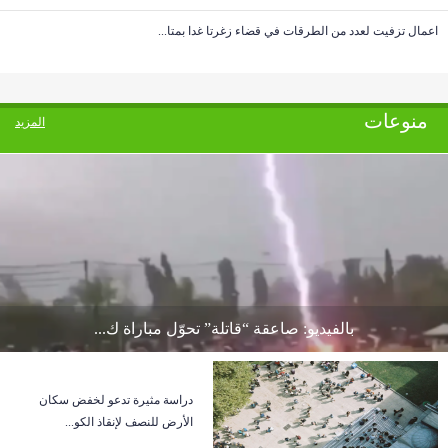
اعمال تزفيت لعدد من الطرقات في قضاء زغرتا غدا بمتا...
منوعات
المزيد
بالفيديو: صاعقة “قاتلة” تحوّل مباراة ك...
دراسة مثيرة تدعو لخفض سكان
الأرض للنصف لإنقاذ الكو...