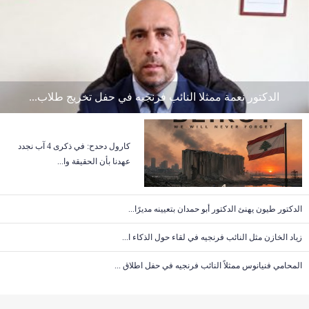
سليمان فرنجيه: هل السؤال تحييد الجيش يقسمه ام توري...
سليمان فرنجيه: النيترات في الجنوب خبرٌ سارع الاع...
الدكتور نعمة ممثلا النائب فرنجيه في حفل تخريج طلاب...
سليمان فرنجيه: المشكلة في الكهرباء أن حلها صعب
لكن...
كارول دحدح: في ذكرى 4 آب نجدد
سليمان فرنجيه: المشكلة في الكهرباء أن حلها صعب لكن...
عهدنا بأن الحقيقة وا...
سليمان فرنجيه: الكلام عن اي تبديل حكومي هو مرتبط ح...
الدكتور طيون يهنئ الدكتور أبو حمدان بتعيينه مديرًا...
زياد الخازن مثل النائب فرنجيه في لقاء حول الذكاء ا...
سليمان فرنجيه: في بكركي وتحت سقفها لطالما تخوفت
من...
المحامي فنيانوس ممثلاً النائب فرنجيه في حفل اطلاق ...
سليمان فرنجيه: لماذا استغراب موقف الشيخ نعيم قاسم ...