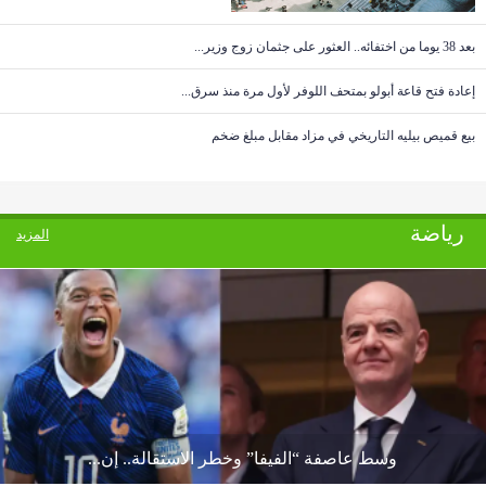
بعد 38 يوما من اختفائه.. العثور على جثمان زوج وزير...
إعادة فتح قاعة أبولو بمتحف اللوفر لأول مرة منذ سرق...
بيع قميص بيليه التاريخي في مزاد مقابل مبلغ ضخم
رياضة
المزيد
وسط عاصفة “الفيفا” وخطر الاستقالة.. إن...