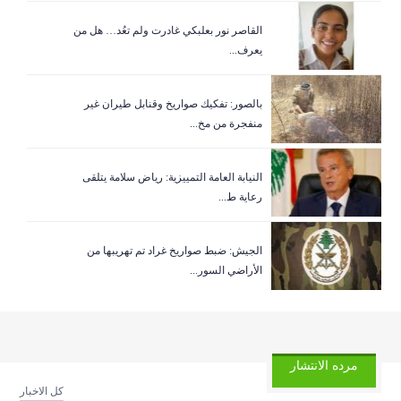
القاصر نور بعلبكي غادرت ولم تعُد… هل من
25/05/2026
كرة القدم… اللعبة التي تجمع العالم
يعرف...
25/05/2026
عيد المقاومة والتحرير… ذاكرة انتصار وصمود
بالصور: تفكيك صواريخ وقنابل طيران غير
منفجرة من مخ...
22/05/2026
وجهان للتنوع البيولوجي في يومه العالمي.. البيئة في...
النيابة العامة التمييزية: رياض سلامة يتلقى
رعاية ط...
الجيش: ضبط صواريخ غراد تم تهريبها من
الأراضي السور...
مرده الانتشار
كل الاخبار