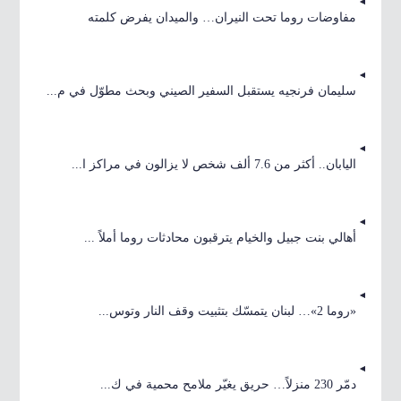
مفاوضات روما تحت النيران… والميدان يفرض كلمته
سليمان فرنجيه يستقبل السفير الصيني وبحث مطوّل في م...
اليابان.. أكثر من 7.6 ألف شخص لا يزالون في مراكز ا...
أهالي بنت جبيل والخيام يترقبون محادثات روما أملاً ...
«روما 2»… لبنان يتمسّك بتثبيت وقف النار وتوس...
دمّر 230 منزلاً… حريق يغيّر ملامح محمية في ك...