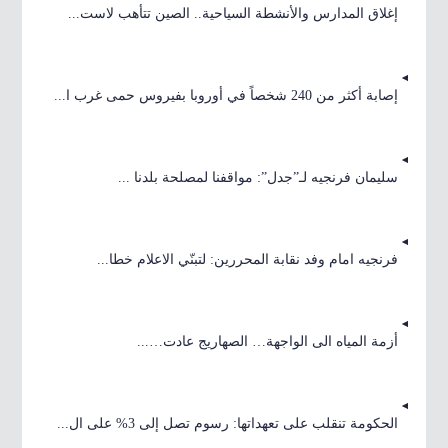
إغلاق المدارس والأنشطة السياحية.. الصين تتأهب لاست...
إصابة أكثر من 240 شخصاً في أوروبا بفيروس حمى غرب ا...
سليمان فرنجيه لـ”جدل”: مواقفنا لمصلحة بلدنا ...
فرنجيه امام وفد نقابة المحررين: لتبنّي الاعلام خطا...
أزمة المياه الى الواجهة… الصهاريج عادت…...
الحكومة تنقلب على تعهداتها: رسوم تصل إلى 3% على ال...