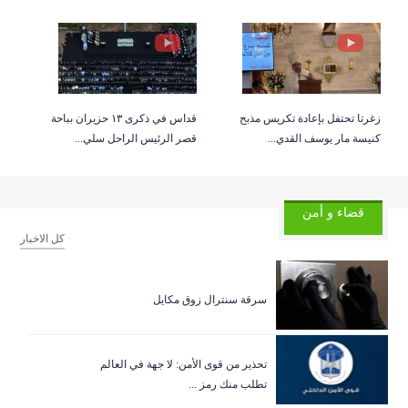
Read video
05/06/2026
الجنوب اللبناني في قلب المشهد الإقليمي
04/06/2026
بالصور: احتفالات خميس الجسد في زغرتا… وسجادة...
زغرتا تحتفل بإعادة تكريس مذبح
قداس في ذكرى ١٣ حزيران بباحة
كنيسة مار يوسف القدي...
قصر الرئيس الراحل سلي...
الجولة الخامسة… تفاوض على الشروط أم على وقف
04/06/2026
...
قضاء و أمن
01/06/2026
في ذكرى اغتياله… رشيد كرامي شهيد الوحدة الوط...
كل الاخبار
30/05/2026
التكنولوجيا تقتحم المونديال… تطبيق Public Sa...
سرقة سنترال زوق مكايل
29/05/2026
بين التفاوض والنار…
تحذير من قوى الأمن: لا جهة في العالم
عيد الأضحى… حين يصبح الوطن ضحية الانتهاكات
تطلب منك رمز ...
27/05/2026
والصمت ...