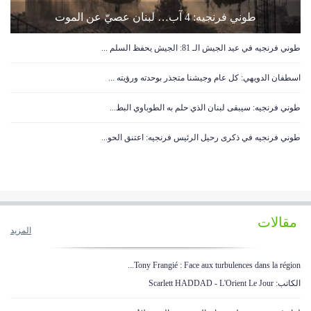
لماذا فشلت المفاوضات المباشرة مع إسرائيل؟
طوني فرنجيه: 4 آب… لبنان عصيّ عن الموت
طوني فرنجيه في عيد الجيش الـ 81: الجيش يحفظ السلم ...
غارتان معاديتان على بلدتي الحنية والمنصوري في قضاء...
اسطفان الدويهي: كل عام وجيشنا متجذر بوحدته ورؤيته ...
لقاء فرنجيه مع مجلس نقابة المحررين: الحرية لا تُحم...
طوني فرنجيه: سيبقى لبنان الذي حلم به الطوباوي البط...
الحلف الثلاثي ضد مَن؟
طوني فرنجيه في ذكرى رحيل الرئيس فرنجيه: اعتنق الحو...
هل بدأت ورشة إعادة إعمار القرى الجنوبية؟
مقالات
إبادة بيئية في الجنوب: العدو يسرق الزيتون!
المزيد
Tony Frangié : Face aux turbulences dans la région...
وفاة سوري صدما على أوتوستراد زوق مصبح
الكاتب: Scarlett HADDAD - L'Orient Le Jour
لبنان بين الانقسام الداخلي ووثيقة واشنطن