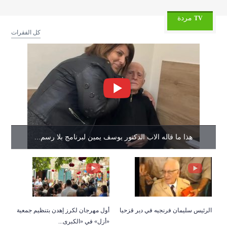
11/06/2026
مدينة صور… حين تُقصف الذاكرة!..
مردة
TV
كل الفقرات
10/06/2026
“ننحي اجلالاً لشهداء اهدن”
الامتداد الذي لم تستطع مجزرة ١٣ حزيران ان تمحو
10/06/2026
حضو...
Read video
09/06/2026
١٣ حزيران… ذاكرة لا تموت
08/06/2026
“في بعض الاماكن… لا يمر الزمن كما يمر ...
هذا ما قاله الاب الدكتور يوسف يمين لبرنامج بلا رسم...
08/06/2026
التكنولوجيا عند طوني فرنجيه… رؤية لمستقبل لا...
Read video
07/06/2026
لبنان والتحولات الإقليمية
الرئيس سليمان فرنجيه في دير قزحيا
أول مهرجان لكرز إهدن بتنظيم جمعية
مطار الرئيس الشهيد رينيه معوض… أكثر من
«أزل» في «الكبرى...
07/06/2026
مشروع...