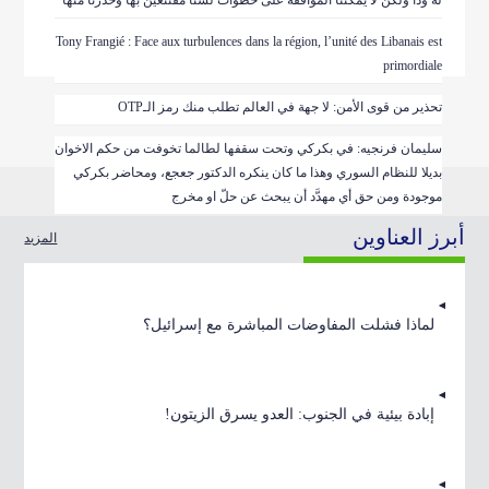
له ودّاً ولكن لا يمكننا الموافقة على خطوات لسنا مقتنعين بها وحذّرنا منها
Tony Frangié : Face aux turbulences dans la région, l’unité des Libanais est
primordiale
تحذير من قوى الأمن: لا جهة في العالم تطلب منك رمز الـOTP
سليمان فرنجيه: في بكركي وتحت سقفها لطالما تخوفت من حكم الاخوان
بديلا للنظام السوري وهذا ما كان ينكره الدكتور جعجع، ومحاضر بكركي
موجودة ومن حق أي مهدَّد أن يبحث عن حلّ او مخرج
أبرز العناوين
المزيد
لماذا فشلت المفاوضات المباشرة مع إسرائيل؟
إبادة بيئية في الجنوب: العدو يسرق الزيتون!