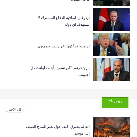
المنظمات الحقوقية الدولية تدق ناقوس الخطر حول
06/07/2026
R...
أردوغان: اتفاقية الدفاع المشترك لا
تستهدف اي دولة
سياسي مخضرم لموقع المرده: اتفاق الاطار اسوأ
03/07/2026
الاتفا...
ترامب: قد أكون آخر رئيس جمهوري
27/06/2026
“ماذا ربح لبنان؟ وماذا خسر؟”
23/06/2026
حين يصبح الوفاء عقوبة..
بارو: فرنسا “لن تسمح بأية محاولة تدخل
أجنبية...
20/06/2026
اميركا وآل فرنجيه من الجد الى الحفيد!…
ريبورتاج
19/06/2026
سليمان فرنجيه…الصلب عندما اهتز كثيرون
كل الاخبار
18/06/2026
هنيئاً وسام الشرف!
العالم يحترق: كيف حوّل تغير المناخ الصيف
إلى موسم ...