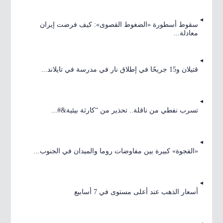
سقوط أسطورة «الضغوط القصوى»: كيف فرضت إيران
معادلة...
قتيلان و15 جريحًا في إطلاق نار في مدرسة في تايلاند...
تسرب نفطي من ناقلة.. تحذير من “كارثة بيئية&#...
«الفجوة» كبيرة بين مفاوضات روما والميدان في الجنوب...
أسعار الذهب عند أعلى مستوى في 7 أسابيع