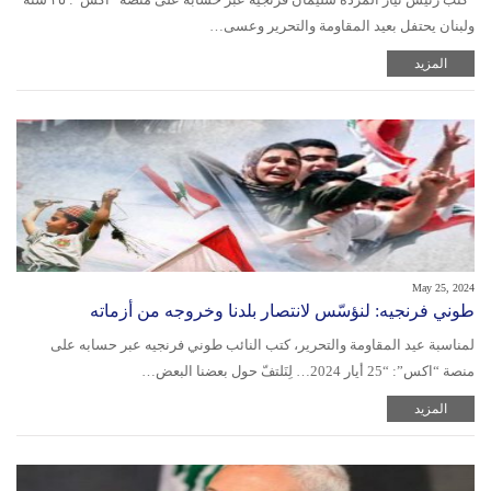
ولبنان يحتفل بعيد المقاومة والتحرير وعسى…
المزيد
May 25, 2024
طوني فرنجيه: لنؤسّس لانتصار بلدنا وخروجه من أزماته
لمناسبة عيد المقاومة والتحرير، كتب النائب طوني فرنجيه عبر حسابه على
منصة “اكس”: “25 أيار 2024… لِنَلتفّ حول بعضنا البعض…
المزيد