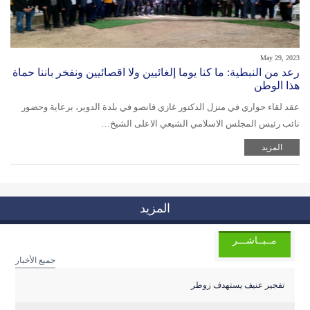
May 29, 2023
رعد من النبطية: ما كنا يوما إلغائيين ولا اقصائيين ونفخر باننا حماة
هذا الوطن
عقد لقاء حواري في منزل الدكتور غازي قانصو في بلدة الدوير، برعاية وحضور
نائب رئيس المجلس الاسلامي الشيعي الاعلى الشيخ…
المزيد
المزيد
مــبــاشـــر
جميع الأخبار
تفجير عنيف يستهدف زوطر