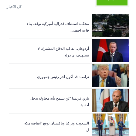
كل الاخبار
‏محكمة استئناف فدرالية أميركية توقف بناء
قاعة احتف...
أردوغان: اتفاقية الدفاع المشترك لا
تستهدف اي دولة
ترامب: قد أكون آخر رئيس جمهوري
بارو: فرنسا “لن تسمح بأية محاولة تدخل
أجنبية...
السعودية وتركيا وباكستان توقع “اتفاقية مكة
ل...