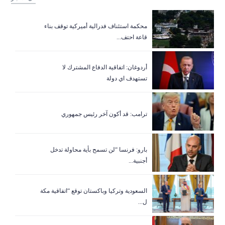
‏محكمة استئناف فدرالية أميركية توقف بناء
قاعة احتف...
أردوغان: اتفاقية الدفاع المشترك لا
تستهدف اي دولة
ترامب: قد أكون آخر رئيس جمهوري
بارو: فرنسا “لن تسمح بأية محاولة تدخل
أجنبية...
السعودية وتركيا وباكستان توقع “اتفاقية مكة
ل...