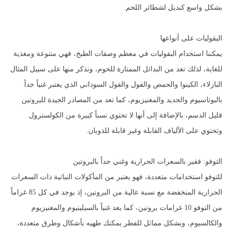
بشكل واسع كبديل لشطائر اللحم.
البقوليات على أنواعها
يمكننا استخدام البقوليات في معظم وصفات الطبخ، فهي متنوعة ومغذية
للغاية، لذلك تعد من البدائل الممتازة للحوم، ونذكر منها على سبيل المثال
البازلاء، الكينوا والحمص والفول والفول السوداني الذي يعتبر غنياً جداً
بالبوتاسيوم والحديد والمغنيزيوم، كما تعد من المصادر الجيدة للبروتين
قليل الدسم، بالإضافة إلى أنها لا تحتوي نسباً كبيرة من الكولسترول
وتحتوي على الألياف القابلة وغير قابلة للذوبان.
التوفو: فقير بالسعرات الحرارية وغني جداً بالبروتين
للتوفو استخدامات متعددة، فهو يعتبر من المأكولات النباتية ذات السعرات
الحرارية المنخفضة مع نسبة عالية من البروتين، إذ يوجد في كل 85 غراماً
من التوفو 10 غرامات بروتين، كما يعد غنياً بالسيلينيوم والمغنيزيوم
والكالسيوم، وبشكل مماثل للفطر يمكنك طهيه بأشكال وطرق متعددة،