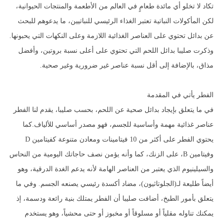
تكاد لا تخلو أي مائدة طعامٍ في العالم من الأطعمة والمنتجات الحيوانية،
لكن المأكولات النباتية تعتبر الغذاء الرئيسي للنباتيين، ما يدعوهم للبحث
عن بدائل تحتوي على العناصر الغذائية اللازمة وعلى النكهات التي يحبونها.
وذكرت صليبا بدائل اللحم التي تحتوي على أعلى نسبة بروتين، وأفضل
مذاق، بالإضافة إلى أقل نسبة عناصر غير ضرورية وغير صحية.
الفطر يأتي في المقدمة
في ما يتعلق بإيجاد بدائل صحية عن اللحم، بحسب صليبا، يقدم لنا الفطر
عناصر غذائية مهمة وأساسية للجسم، فهو مصدر أساسي للألياف.كما
يحتوي الفطر على أكثر من 10 فيتامينات ومعادن متنوعة كفيتامين D
وفيتامين B، على الزنك، كما وأنه يؤمن نصف حاجاتك اليومية من النحاس
والسيلينيوم الذي يعتبر من العناصر الهامة لأنه يدعم الغدة الدرقية، وهو
أيضاً طليعة لـ(الجلوتاثيون)، مضاد أكسدة رئيسي يصنعه الجسم. وفي ما
يتعلق بأمور الطبخ، أضافت صليبا أن الفطر يمتلك بنية رائعة ودسمة، إذ
يمكنك تناوله مقلياً أو مسلوقاً أو مخبوز أو حتى محشياً، وهو يستخدم