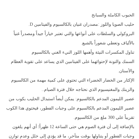
الحبوب الكاملة والسبانخ
حليب الصويا واللوز :مصدران غنيان بالكالسيوم والفيتامين D.
البروكولي والسلطات على أنواعها والتي تعتبر خياراً جيداً ومصدراً غنياً
بالألياف وتعطي شعوراً بالشبع.
تناول المكسرات النيئة وأهمها اللوز النيء الغني بالكالسيوم
السمك والتونة لإحتوائهما على الفيتامين الذي يساعد على تقوية العظام
والأسنان.
الإكثار من الخضار الخضراء التي تحتوي على كمية مهمة من الكالسيوم
والزينك والمغنيسيوم الذي نحتاجه خلال فترة الصيام..
عصير الليمون المدعم بالكالسيوم: يمكن أيضاً استبدال الحليب بكوب من
عصير الليمون المدعم بالكالسيوم على وجبات الفطور، فيحتوي هذا الكوب
تقريباً على 300 ملغ من الكالسيوم.
بالإضافة إلى أن فترة الصوم هي حتى الساعة 12 ظهراً؛ أي أنهم يلغون
وجبات الفطور أو يتناولها بوقت متأخر، ما قد يؤدي إلى خلل وعدم توازن