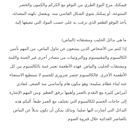
فيمكنك مزج النوع الطري من التوفو مع الكركم والكمون والخضر
المتنوعة، أو يمكنك شوي الشكل القاسي منه. وبفضل نكهته المعتدلة،
يأخذ التوفو الطعم الذي ترغب به على حسب المواد التي تضيفها إليه.
ما هي بدائل الحليب ومشتقاته (البياض)
إذا كنتم من الأشخاص الذين يمتنعون عن تناول البياض، من المهم تأمين
الكالسيوم والمغنيسيوم ووالبروتينات من مصادر أخرى غير الجبنة واللبنة
ومشتقات الحليب والبياض. فهذه الأطعمة تعتبر غنية بالكالسيوم بين كل
الأطعمة الأخرى. فالكالسيوم عنصر ضروري للجسم لا نستطيع الاستغناء
عنه لبناء عظام سليمة؛ وهو مكون هام وأساسي منذ الصغر، لتفادي
أمراض كثيرة مع التقدم بالعمر وأهمها ترقق العظم. ومن المهم الإشارة
إلى حاجات الجسم للكالسيوم التي تختلف مع العمر طبعاً. أليكم هذه
البدائل التي أشارت اليها صليبا. وبذلك يمكن أن تكون بديلاً عن البياض
بالعناصر الغذائية خلال فتروة الصوم: