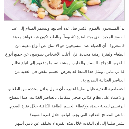
بدأ المسيحيون بالصوم الكبير قبل عدة أسابيع، ويستمر الصيام إلى عيد
الفصح المجيد الذي يمتد لفترة 40 يوماً. وبالطبع تكون فيه قواعد معينة.
فالمعروف أن الصيام عند المسيحيين هو الامتناع عن أنواع معينة من
الطعام ولفترة زمنية محددة. فإن أغلب الأشخاص يصومون عن جميع أنواع
اللحوم، الدجاج، السمك والحليب ومشتقاته، ما يدفعهم إلى اتباع نظام
غذائي نباتي، ومثل هذا النمط قد يعرض الجسم لنقص في العديد من
العناصر الغذائية الضرورية.
اختصاصية التغذية غايال صليبا اعتبرت أن تناول بدائل محددة من الطعام،
والاعتماد على نظام غذائي صحي متكامل بالعناصر الغذائية، هما المفتاح
الرئيسي لصحة جيدة، ولإعطاء الجسم الطاقة الكافية خلال فترة الصوم.
ما هي النصائح الغذائية التي يجب اتباعها خلال فترة الصوم؟
تشير صليبا إلى ان التغذية خلال هذه الفترة لا تختلف عن باقي أشهر