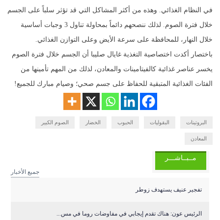
في النظام الغذائي. وهذه من أكثر المشاكل التي قد تؤثر سلباً على الجسم
خلال فترة الصوم. لذلك ننصحهم دائماً بمحاولة تناول 3 وجبات أساسية
خلال النهار، للمحافظة على سرعة الأيض وعلى التوازن الغذائي.
باختصار أكدت اختصاصية التغذية غايال صليبا أن الجسم خلال فترة الصوم
يخسر عناصر غذائية كالفيتامينات والمعادن، لذلك من المهم تأمينها من
الفئات الغذائية المتبقية للحفاظ على جسم صحي؛ وصيام مبارك للجميع!
البروتينات
البقوليات
الحبوب
الخضار
الصوم الكبير
المعادن
مــبــاشـــر
جميع الأخبار
تفجير عنيف يستهدف زوطر
الرئيس عون: هناك تقدم إيجابي في مفاوضات روما في مس...