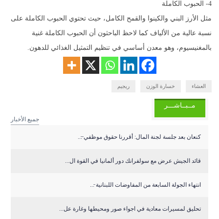
4- الحبوب الكاملة
مثل الأرز البني والكينوا والقمح الكامل، حيث تحتوي الحبوب الكاملة على
نسبة عالية من الألياف كما لاحظ الباحثون أن الحبوب الكاملة غنية
بالمغنيسيوم، وهو معدن أساسي في تنظيم التمثيل الغذائي للدهون.
العشاء
خسارة الوزن
ريجيم
مــبــاشـــر
جميع الأخبار
كنعان بعد جلسة لجنة المال: أقررنا حقوق موظفي ̶...
قائد الجيش عرض مع سولفرانك دور ألمانيا في القوة ال...
انتهاء الجولة السابعة من المفاوضات اللبنانية ̵...
تحليق لمسيرات معادية في اجواء صور ومحيطها وغارة عل...