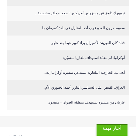
نيويورك تايمز عن مسؤولين أمريكيين: سحب ذخائر مخصصة...
سقوط درون للعدو قرب أحد المنازل في بلدة كفرمان ما ...
قناة كان العبرية: الأدميرال براد كوبر هبط بعد ظهر ...
أوكرانيا: لم نتعمّد استهداف بلغاريا بمسيّرة
أ.ف.ب: الخارجية البلغارية تستدعي سفيرة أوكرانيا إث...
العراق: القبض على السياسي البارز أحمد الجبوري الأم...
غارتان من مسيرة تستهدف منطقة الصوان – ميفدون
أخبار مهمة