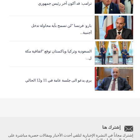
ترامب: قد أكون آخر رئيس جمهوري
بارو: فرنسا “لن تسمح بأية محاولة تدخل
أجنبية...
السعودية وتركيا وباكستان توقع “اتفاقية مكة
ل...
بري يدعو الى جلسة عامة في 11 و12 الحالي
إشترك هنا
إشترك مجاناً في النشرة الإخبارية لتلقي أحدث الأخبار ومقالات حصرية مباشرة على