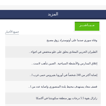
المزيد
مــبــاشـــر
جميع الأخبار
وفاة سوري صدما على أوتوستراد زوق مصبح
الطيران الحربي المعادي يحلق على علو منخفض في اجواء...
إغلاق المدارس والأنشطة السياحية.. الصين تتأهب لاست...
إصابة أكثر من 240 شخصاً في أوروبا بفيروس حمى غرب ا...
قصف معاد يستهدف محيط بلدة المنصوري واصابة عدد من ا...
زلزال بقوة 5.5 درجات يهز منطقة سكوينتنا في ألاسكا