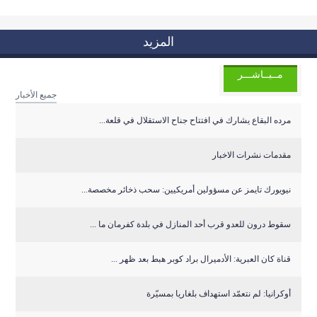
المزيد
مــبــاشـــر
جميع الأخبار
مرده البقاع يشارك في افتتاح جناح الاستقلال في قلعة...
مقدمات نشرات الاخبار
نيويورك تايمز عن مسؤولين أمريكيين: سحب ذخائر مخصصة...
سقوط درون للعدو قرب أحد المنازل في بلدة كفرمان ما ...
قناة كان العبرية: الأدميرال براد كوبر هبط بعد ظهر ...
أوكرانيا: لم نتعمّد استهداف بلغاريا بمسيّرة