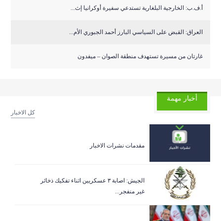
أ.ف.ب: الخارجية البلغارية تستدعي سفيرة أوكرانيا إث...
العراق: القبض على السياسي البارز أحمد الجبوري الأم...
غارتان من مسيرة تستهدف منطقة الصوان – ميفدون
أخبار مهمة
كل الاخبار
مقدمات نشرات الاخبار
الجيش: اصابة ٣ عسكريين اثناء تفكيك ذخائر
غير منفجر...