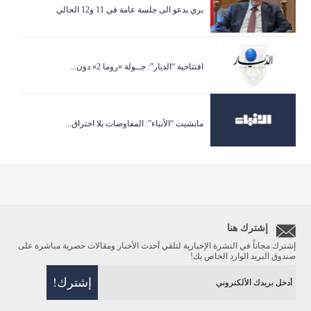
بري يدعو الى جلسة عامة في 11 و12 الحالي
افتتاحية “الديار”: جــولة «روما 2» دون...
مانشيت “الأنباء”: المفاوضات بلا اختراق...
إشترك هنا
إشترك مجاناً في النشرة الإخبارية لتلقي أحدث الأخبار ومقالات حصرية مباشرة على
صندوق البريد الوارد الخاص بك!