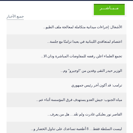
مــبــاشـــر
جميع الأخبار
الأشغال: إجراءات ميدانية متكاملة لمعالجة ملف الطيو...
اعتصام لمتعاقدي اللبنانية في بعبدا تزامنًا مع جلسة...
تجمع العلماء اعلن رفضه للمفاوضات المباشرة ودان الا...
الوزير حيدر التقى وفدين من “اوجيرو” وم...
ترامب: قد أكون آخر رئيس جمهوري
مياه الجنوب: جيش العدو يستهدف فرق المؤسسة أثناء عم...
القاصر نور بعلبكي غادرت ولم تعُد… هل من يعرف...
ليست السلطة فقط… 8 أطعمة تساعدك على تناول الخضار و...