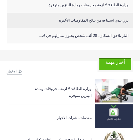
وزارة الطاقة: لا ازمة محروقات ومادة البنزين متوفرة
بري يبدي استياءه من نتائج المفاوضات الأخيرة
النار تلاحق السكان.. 20 ألف شخص يخلون منازلهم في ك...
أخبار مهمة
كل الاخبار
وزارة الطاقة: لا ازمة محروقات ومادة
البنزين متوفرة
مقدمات نشرات الاخبار
الجيش: اصابة ٣ عسكريين اثناء تفكيك ذخائر