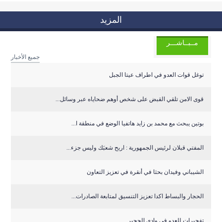
المزيد
مــبــاشـــر
جميع الأخبار
توغل قوات العدو في اطراف عيتا الجبل
قوى الامن تلقي القبض على شخص أوهم ضحاياه عبر وسائل...
بوتين يبحث مع محمد بن زايد هاتفيا الوضع في منطقة ا...
المفتي قبلان لرئيس الجمهورية : اربح شعبَك وليس جزء...
الشيباني وفيدان بحثا في أنقرة في تعزيز التعاون
الحجار والبساط اكدا تعزيز التنسيق لمتابعة الصادرات...
تفجيرات للعدو في وادي الحجير