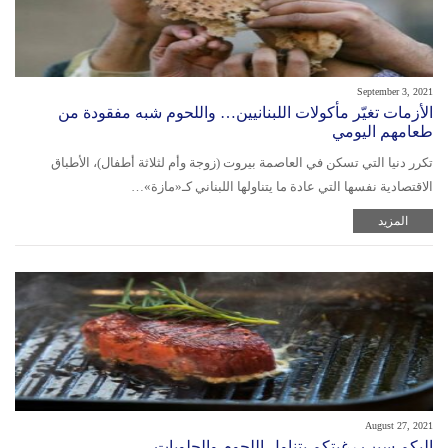
September 3, 2021
الأزمات تغيّر مأكولات اللبنانيين… واللحوم شبه مفقودة من
طعامهم اليومي
تكرر دنيا التي تسكن في العاصمة بيروت (زوجة وأم لثلاثة أطفال)، الأطباق
الاقتصادية نفسها التي عادة ما يتناولها اللبناني كـ«مازة»…
المزيد
August 27, 2021
إليكم سبب رغبتكم بتناول اللحوم والحلويات