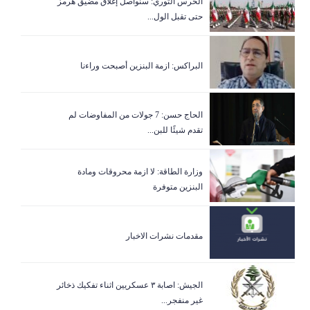
الحرس الثوري: سنواصل إغلاق مضيق هرمز
حتى تقبل الول...
البراكس: ازمة البنزين أصبحت وراءنا
الحاج حسن: 7 جولات من المفاوضات لم
تقدم شيئًا للبن...
وزارة الطاقة: لا ازمة محروقات ومادة
البنزين متوفرة
مقدمات نشرات الاخبار
الجيش: اصابة ٣ عسكريين اثناء تفكيك ذخائر
غير منفجر...