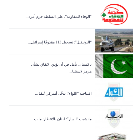
“الوفاء للمقاومة”: على السلطة حزم أمره...
“اليونيفيل”: تسجيل 113 مقذوفًا إسرائيل...
باكستان: نأمل في أن يؤدي الاتفاق بشأن
هرمز لاستئنا...
افتتاحية “اللواء”: تدخّل أميركي يُنقذ ...
مانشيت “الديار”: لبنان بالانتظار: ما ب...