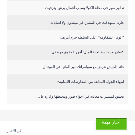
تدابير سير في محلة الكولا بسبب أعمال برش وتزفيت
غارة استهدفت حي المشاع في ميفدون ولا اصابات
“الوفاء للمقاومة”: على السلطة حزم أمره...
كنعان بعد جلسة لجنة المال: أقررنا حقوق موظفي ̶...
قائد الجيش عرض مع سولفرانك دور ألمانيا في القوة ال...
انتهاء الجولة السابعة من المفاوضات اللبنانية ̵...
تحليق لمسيرات معادية في اجواء صور ومحيطها وغارة عل...
أخبار مهمة
كل الاخبار