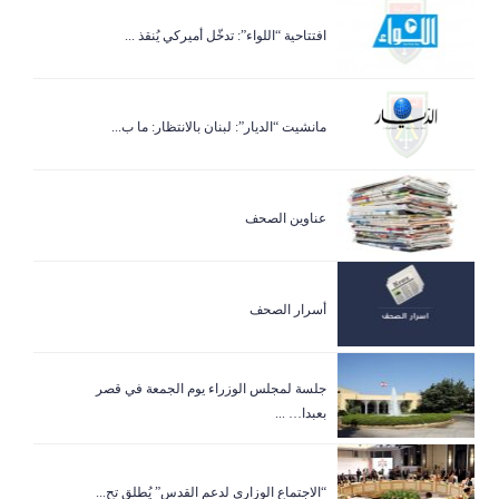
افتتاحية “اللواء”: تدخّل أميركي يُنقذ ...
مانشيت “الديار”: لبنان بالانتظار: ما ب...
عناوين الصحف
أسرار الصحف
جلسة لمجلس الوزراء يوم الجمعة في قصر
بعبدا… ...
“الاجتماع الوزاري لدعم القدس” يُطلق تح...