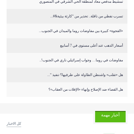
تمشيط مدفعي معاد لمنطقة الحي الشرقي في المنصوري
تسرب نفطي من ناقلة.. تحذير من “كارثة بيئية&#...
«الفجوة» كبيرة بين مفاوضات روما والميدان في الجنوب...
أسعار الذهب عند أعلى مستوى في 7 أسابيع
مفاوضات في روما… وجواب إسرائيلي ناري في الجنوب!..
هل «تقلب» واشنطن الطاولة على طرفيها؟ تنفيذ “...
هل القضاء ضد الإصلاح وإنهاء «الإفلات من العقاب»؟
أخبار مهمة
كل الاخبار