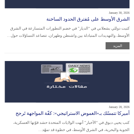
January 30, 2026
الشرق الأوسط على مُفترق الحدود الساخنة
كتبت دوللي بشعلاني في “الديار” في خضم التطورات المتسارعة في الشرق
الأوسط، والتهديدات المتبادلة بين واشنطن وطهران، تتصاعد التساؤلات حول…
المزيد
January 28, 2026
أميركا تتمسّك بـ«الغموض الاستراتيجي»: كفّة المواجهة تَرجح
كتب يحيى دبوق في “الأخبار” أنهت الولايات المتحدة حشد قوّتها العسكرية،
الجوية والبحرية، في الشرق الأوسط، في خطوة قد تمهّد…