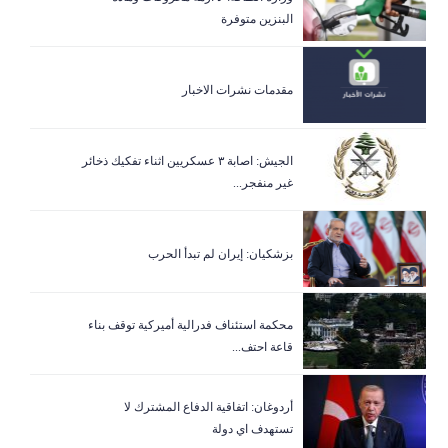
البنزين متوفرة
مقدمات نشرات الاخبار
الجيش: اصابة ٣ عسكريين اثناء تفكيك ذخائر
غير منفجر...
بزشكيان: إيران لم تبدأ الحرب
‏محكمة استئناف فدرالية أميركية توقف بناء
قاعة احتف...
أردوغان: اتفاقية الدفاع المشترك لا
تستهدف اي دولة