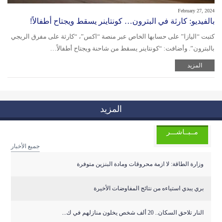
February 27, 2024
بالفيديو: كارثة في البترون… كونتاينر يسقط ويجتاح أطفالاً!
كتبت “اليازا” على حسابها الخاص عبر منصة “اكس”، “كارثة على مفرق الريجي
بالبترون”. وأضافت: “كونتاينر يسقط من شاحنة ويجتاح أطفالاً…
المزيد
المزيد
مــبــاشـــر
جميع الأخبار
وزارة الطاقة: لا ازمة محروقات ومادة البنزين متوفرة
بري يبدي استياءه من نتائج المفاوضات الأخيرة
النار تلاحق السكان.. 20 ألف شخص يخلون منازلهم في ك...