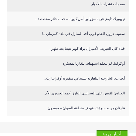
مقدمات نشرات الاخبار
نيويورك تايمز عن مسؤولين أمريكيين: سحب ذخائر مخصصة...
سقوط درون للعدو قرب أحد المنازل في بلدة كفرمان ما ...
قناة كان العبرية: الأدميرال براد كوبر هبط بعد ظهر ...
أوكرانيا: لم نتعمّد استهداف بلغاريا بمسيّرة
أ.ف.ب: الخارجية البلغارية تستدعي سفيرة أوكرانيا إث...
العراق: القبض على السياسي البارز أحمد الجبوري الأم...
غارتان من مسيرة تستهدف منطقة الصوان – ميفدون
أخبار مهمة