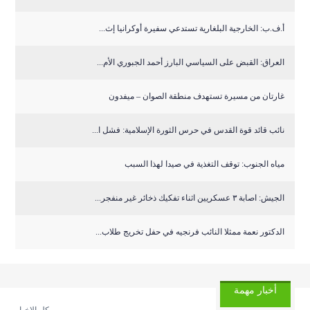
أ.ف.ب: الخارجية البلغارية تستدعي سفيرة أوكرانيا إث...
العراق: القبض على السياسي البارز أحمد الجبوري الأم...
غارتان من مسيرة تستهدف منطقة الصوان – ميفدون
نائب قائد قوة القدس في حرس الثورة الإسلامية: فشل ا...
مياه الجنوب: توقف التغذية في صيدا لهذا السبب
الجيش: اصابة ٣ عسكريين اثناء تفكيك ذخائر غير منفجر...
الدكتور نعمة ممثلا النائب فرنجيه في حفل تخريج طلاب...
أخبار مهمة