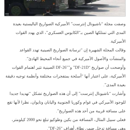
وصفت مجلة “ناشيونال إنترست” الأميركية الصواريخ الباليستية بعيدة
المدى التي تمتلكها الصين بـ”الكابوس العسكري”، الذي يهدد القوات
الأميركية.
وقالت المجلة الشهيرة إن “ترسانة الصواريخ الصينية تهدد القواعد
والمنشآت والأصول الأميركية في جميع أنحاء المحيط الهادئ”.
وأوضحت أن صواريخ “DF-21D” و”DF-26″ الصينية تثير اهتمام القوات
الأميركية، على اعتبار أنها “أسلحة بمتفجرات مختلفة وأنظمة توجيه دقيقة
بعيدة المدى”.
وأشارت “ناشيونال إنترست” إلى أن هذه الصواريخ تشكل “تهديدا جديدا
للوجود الأميركي في غوام وكوريا الجنوبية واليابان وتايوان، نظرا لأنها تقع
على مسافة قريبة من أحد هذه الصواريخ”.
فعلى سبيل المثال، المسافة من بكين وطوكيو تبلغ نحو 2000 كيلومتر،
وهي مسافة تدخل ضمن نطاق أهداف “DF-26”.