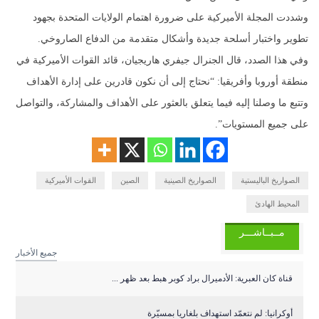
وشددت المجلة الأميركية على ضرورة اهتمام الولايات المتحدة بجهود
تطوير واختبار أسلحة جديدة وأشكال متقدمة من الدفاع الصاروخي.
وفي هذا الصدد، قال الجنرال جيفري هاريجيان، قائد القوات الأميركية في
منطقة أوروبا وأفريقيا: “نحتاج إلى أن نكون قادرين على إدارة الأهداف
وتتبع ما وصلنا إليه فيما يتعلق بالعثور على الأهداف والمشاركة، والتواصل
على جميع المستويات”.
الصواريخ الباليستية
الصواريخ الصينية
الصين
القوات الأميركية
المحيط الهادئ
مــبــاشـــر
جميع الأخبار
قناة كان العبرية: الأدميرال براد كوبر هبط بعد ظهر ...
أوكرانيا: لم نتعمّد استهداف بلغاريا بمسيّرة