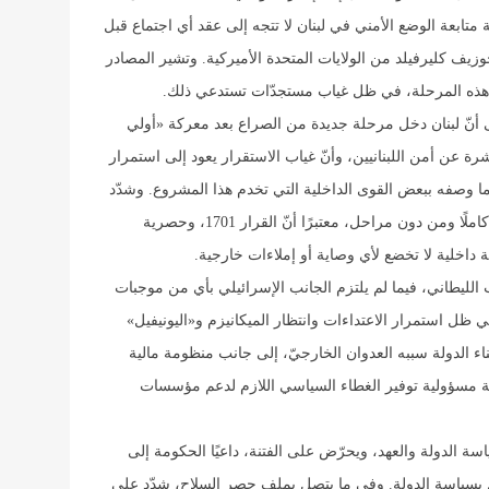
متابعة الوضع الأمني في لبنان لا تتجه إلى عقد أي اجتماع قبل
يف كليرفيلد من الولايات المتحدة الأميركية. وتشير المصادر
في هذه المرحلة، في ظل غياب مستجدّات تستدعي ذلك.
ى أنّ لبنان دخل مرحلة جديدة من الصراع بعد معركة «أولي
رة عن أمن اللبنانيين، وأنّ غياب الاستقرار يعود إلى استمرار
 ما وصفه ببعض القوى الداخلية التي تخدم هذا المشروع. وشدّد
على أنّ تنفيذ اتفاق وقف إطلاق النار يجب أن يكون كاملًا ومن دون مراحل، معتبرًا أنّ القرار 1701، وحصرية
 داخلية لا تخضع لأي وصاية أو إملاءات خارجية.
ب الليطاني، فيما لم يلتزم الجانب الإسرائيلي بأي من موجبات
 في ظل استمرار الاعتداءات وانتظار الميكانيزم و«اليونيفيل»
 بناء الدولة سببه العدوان الخارجيّ، إلى جانب منظومة مالية
ومة مسؤولية توفير الغطاء السياسي اللازم لدعم مؤسسات
ياسة الدولة والعهد، ويحرّض على الفتنة، داعيًا الحكومة إلى
لتزام بسياسة الدولة. وفي ما يتصل بملف حصر السلاح، شدّد على