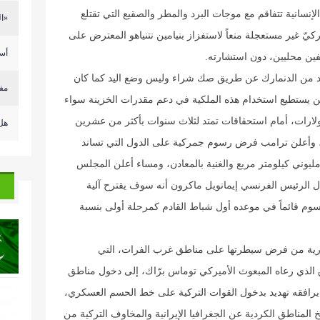
الإنسانية تتفاقم مع موجات البرد والمطر والصقيع التي تقتلع
«ال
كيّ غير مستعجلة منعاً لاستفزاز بنيامين نتنياهو المعترض على
أسع
ن محليين، دون استشارته.
لاند من الدنمارك عن طريق صك شراء وليس وضع اليد كما كان
مف
 لن يستطيع استخدام هذه الملكية في دعم مقدرات الخزينة سواء
لارات، أمام استحقاقات تمتد لثلاث سنوات بأكثر من عشرين
هل 
 شهر أيار القادم، وأعلن ترامب فرض رسوم جمركية على الدول التي تساند
مليوني كيلومتر مربع والغنية بالمعادن، ومساء أعلن المجلس
ال الرئيس الفرنسي إيمانويل ماكرون أنه سوف يقترح آلية
لرسوم قائماً في موعده أول شباط القادم كمرحلة أولى بنسبة
ورية من فرض سيطرتها على مناطق غرب الفرات، التي
ق الذي رعاه المبعوث الأميركي توماس برّاك، إلى دخول مناطق
رافقه تهديد بدخول القوات التركية على خط الحسم العسكري،
لمناطق الكردية عن الجغرافيا الإيرانية والمخاوف التركية من