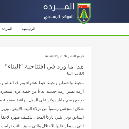
الرئيسية
المرده
تاريخ النشر January 19, 2026
هذا ما ورد في افتتاحية “البناء”
الكاتب: البناء
تتخبط واشنطن وتخبط خبط عشواء وتربك العالم وت
أزمة يصير أزمة جديدة، بدءاً من خطة غزة المتعثرة ا
بوضع رسم مليار دولار على الدول الراغبة بعضوية م
شكل المجلس رسمياً من نزلاء البيت الأبيض، وزير 
السابق توني بلير، تاركاً المجال لتكليف صهره لاحقا
التي يسيطر عليها الاحتلال والتي سبق لنائب ترام