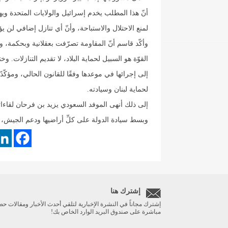
أنّ هذا المطلب يخدم إسرائيل والولايات المتحدة وي
لمنع الاحتلال والاستباحة، وأنّ أي تنازل إضافي لن يؤ
وأكّد قاسم أنّ المقاومة تصرّفت بعقلانية وبحكمة، و
القوّة هو السبيل لحماية البلاد، لا تقديم التنازلات. وخ
إلى إجرائها في موعدها وفقًا للقانون الحالي، ومؤكّ
لحماية لبنان وسيادته.
إلى ذلك أنهى الموفد السعودي يزيد بن فرحان لقاء
وبسط سيادة الدولة على كلِّ أراضيها ودعم الجيش، ومع
إشترك هنا
إشترك مجاناً في النشرة الإخبارية لتلقي أحدث الأخبار ومقالات حص
مباشرة على صندوق البريد الوارد الخاص بك!