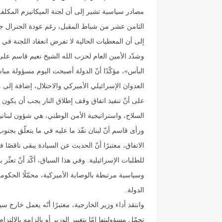
مصادر سياسية تشير إلى أن لجنة الميكانيزم المكلفة 
الثامن عشر من شباط المقبل، رغم عودة الجنرال جوز
إلى أن المعطيات الحالية لا تفرض انعقاد اللجنة 
وشدّد الأمين العام لحزب الله الشيخ نعيم قاسم عل
البأس»، مؤكّدًا أنّ الدولة أصبحت اليوم مسؤولة مباش
العدوان الإسرائيلي الأميركي والاحتلال، إضافة إلى
السلاح، واستراتيجية الأمن الوطني، هي شؤون لبنانية
ورأى قاسم أنّ لبنان نفّذ ما عليه في ما يتعلّق بجنو
الاتفاق، معتبرًا أنّ الحديث عن السيادة يبقى ناقصًا
للطلبات الإسرائيلية. وفي هذا السياق، أكّد أنّ تعثّر
وسياسية مرتبطة بالوصاية الأميركية، محمّلًا الحك
الدولة.
وانتقد أداء وزير الخارجية، معتبرًا أنّه يعمل خارج س
تحمّل مسؤوليتها إمّا بتغيير الوزير أو بإلزامه بالا