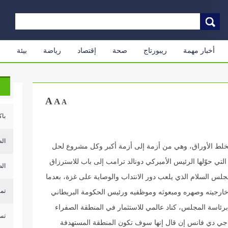
أخبار مهمة
ريبورتاج
صحة
إقتصاد
رياضة
بيئة
م
A
A
A
باك
الط
خلط الأوراق، وهي من أزمة إلى أزمة أكبر وكل مشروع لحل
لتي حوّلها الرئيس الأميركي دونالد ترامب إلى باب للاسترزاق
الصحة: 8 جرح
جلس السلام الذي يلعب دور الانتداب والوصاية على غزة، بعدما
تم
خارجيته وصهره ومبعوثه وموظفيه ورئيس الحكومة البريطاني
ً برئاسة المجلس، كناد عالمي للاستثمار في المنطقة الصفراء
تسر
ب جي دي فانس إن قال إنها سوف تكون المنطقة المستهدفة