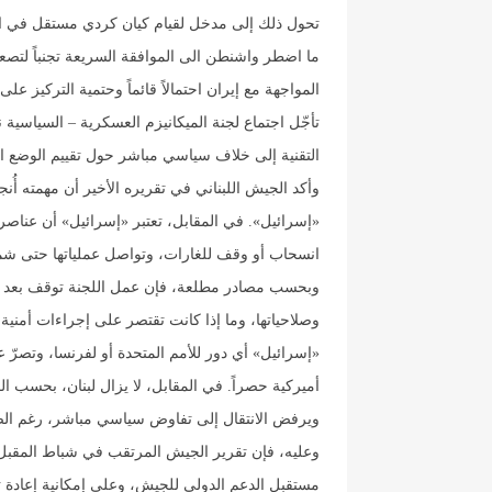
تحول ذلك إلى مدخل لقيام كيان كردي مستقل في الم
ما اضطر واشنطن الى الموافقة السريعة تجنباً لتص
المواجهة مع إيران احتمالاً قائماً وحتمية التركيز عل
تأجّل اجتماع لجنة الميكانيزم العسكرية – السياسية 
التقنية إلى خلاف سياسي مباشر حول تقييم الوضع ال
وأكد الجيش اللبناني في تقريره الأخير أن مهمته أُن
«إسرائيل». في المقابل، تعتبر «إسرائيل» أن عناصر 
انسحاب أو وقف للغارات، وتواصل عملياتها حتى شمال
وبحسب مصادر مطلعة، فإن عمل اللجنة توقف بعد ف
وصلاحياتها، وما إذا كانت تقتصر على إجراءات أمني
«إسرائيل» أي دور للأمم المتحدة أو لفرنسا، وتصرّ 
أميركية حصراً. في المقابل، لا يزال لبنان، بحسب ال
ويرفض الانتقال إلى تفاوض سياسي مباشر، رغم الضغوط
وعليه، فإن تقرير الجيش المرتقب في شباط المقبل سي
مستقبل الدعم الدولي للجيش، وعلى إمكانية إعادة تف