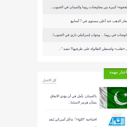
فجوة» كبيرة بين مفاوضات روما والميدان في الجنوب...
ار الذهب عند أعلى مستوى في 7 أسابيع
اوضات في روما… وجواب إسرائيلي ناري في الجنوب!..
«تقلب» واشنطن الطاولة على طرفيها؟ تنفيذ “...
أخبار مهمة
كل الاخبار
باكستان: نأمل في أن يؤدي الاتفاق
بشأن هرمز لاستئنا...
افتتاحية “اللواء”: تدخّل أميركي يُنقذ
...