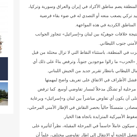
نطقة يضم مناطق الأكراد في إيران والعراق وسورية وتركيا،
عيد تركي يصعب منعه أو التصدي له في ضوء بقاء فرضية
ى المناطق الكردية في هذه المواجهة.
نتيجة خلافات جوهريّة بين لبنان و«إسرائيل» تتجاوز الجوانب
أمني جنوب الليطاني.
جزت في المنطقة، باستثناء النقاط التي لا تزال محتلة من قبل
«الحزب» ما زالوا موجودين جنوباً، وترفض بناءً على ذلك أي
 الليطاني بانتظار تقرير جديد من الجيش اللبناني.
شل الأطراف في الاتفاق على تعريف واضح لمهمتها
ة مرحلية أو تشكّل مدخلاً لمسار تفاوضي أوسع. كما ترفض
على أن يكون أي تفاوض مباشراً بين لبنان و»إسرائيل» وبرعاية
مصادر، متمسكاً حالياً بحصر النقاش في الإطار الأمني المرحلي،
 الأميركية المتزايدة باتجاه هذا الخيار.
كون عاملاً حاسماً في المرحلة المقبلة، نظراً لتأثيره على
عيل اللجنة أو الانتقال إلى إطار تفاوضي مختلف، علماً أن