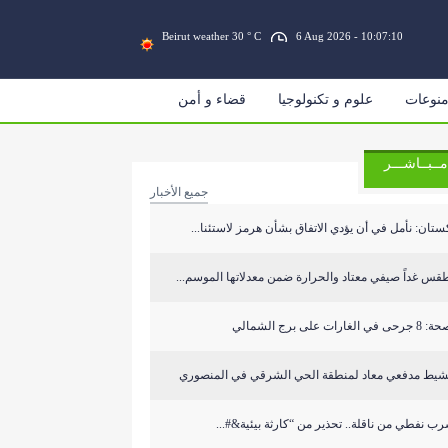
Beirut weather 30 ° C
6 Aug 2026 - 10:07:10
نوعات
علوم و تكنولوجيا
قضاء و أمن
مــبــاشـــر
جميع الأخبار
ستان: نأمل في أن يؤدي الاتفاق بشأن هرمز لاستئنا...
قس غداً صيفي معتاد والحرارة ضمن معدلاتها الموسم...
ى في الغارات على برج الشمالي
شيط مدفعي معاد لمنطقة الحي الشرقي في المنصوري
ب نفطي من ناقلة.. تحذير من “كارثة بيئية&#...