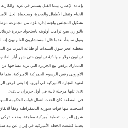
بإعادة الإعمار، بينما القتل يستمر في غزة، والكارثة 
الخيام وتقتل الأطفال والعجزة، وسلحفاة الحل الأمير
تشكيل المجلس ولجنة إدارة غزة من مجموعة موظفي
بالتوازي يضع ترامب أولويته باستحواذ جزيرة غرين
يقول سابقاً، بعدما قال المستشارون القانونيون إنه
بتغطية عجز سوق السندات أو طباعة المزيد من الدو
تريليون دولار منها 4,6 تريليون حتى
الدنمارك برفض بيع الجزيرة التي تزيد مساحتها عن 
الأوروبي رفض الرسوم الجمركية الأميركية، بينما ق
لتقييد التجارة الأميركية في أوروبا إذا بقي فرض ا
10% تليها مرحلة ثانية في أول حزيران بـ 25%.
في المنطقة كان الحدث انتقال قوات الحكومة الس
انسحبت منها قوات سورية الديمقراطية وفقاً للاتفا
شرق الفرات بتغطية أميركية مفاجئة، بضغط تركي ي
بعدما كشفت الخطة الأميركية في إيران عن نية سلخ ا