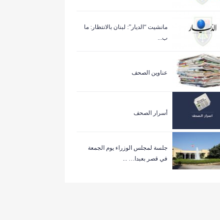
مانشيت “الديار”: لبنان بالانتظار: ما
ب...
عناوين الصحف
أسرار الصحف
جلسة لمجلس الوزراء يوم الجمعة
في قصر بعبدا… ...