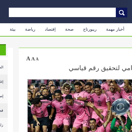
أخبار مهمة
ريبورتاج
صحة
إقتصاد
رياضة
بيئة
م
A
A
A
يامي لتحقيق رقم قياسي
الط
إغل
إصابة أكث
قص
زلزال بقوة