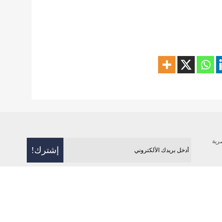
رية
فن
رياضة
بيئة
منوعات
علوم و تكنولوج