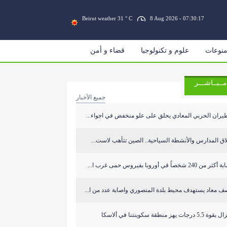
Beirut weather 31 ° C
8 Aug 2026 - 07:30:18
نوعات
علوم و تكنولوجيا
قضاء و أمن
مــبــاشـــر
جميع الأخبار
يران الحربي المعادي يحلق على علو منخفض في اجواء...
اق المدارس والأنشطة السياحية.. الصين تتأهب لاست...
ر من 240 شخصاً في أوروبا بفيروس حمى غرب ا...
ف معاد يستهدف محيط بلدة المنصوري واصابة عدد من ا...
 5.5 درجات يهز منطقة سكوينتنا في ألاسكا