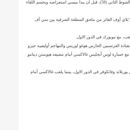
ومنح بنجامان كريماشي التقدم لاصحاب الأرض في الشوط الثاني (58)، قبل أن يبدأ ميسي استعراضه ويحسم اللقاء
ة “بلاي أوف الفائز من ملحق المنطقة الشرقية بين سي أف
ب، مع نيويورك في الدور الاول.
ادة الفرنسيين الحارس هوغو لوريس والمهاجم أوليفييه جيرو
فوزه على سان خوسيه 3-1، بالتزامن مع خسارة لوس أنجليس غالاكسي أمام مضيفه هيوستن دينامو
بورتلاند وفانكوفر في الدور الاول، بينما يلعب غالاكسي أمام