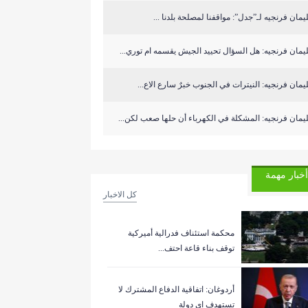
مان فرنجيه لـ”جدل”: مواقفنا لمصلحة بلدنا ...
مان فرنجيه: هل السؤال تحييد الجيش يقسمه ام توري...
مان فرنجيه: النيترات في الجنوب خبرٌ سارع الاع...
مان فرنجيه: المشكلة في الكهرباء أن حلها صعب لكن...
أخبار مهمة
كل الاخبار
‏محكمة استئناف فدرالية أميركية
توقف بناء قاعة احتف...
أردوغان: اتفاقية الدفاع المشترك لا
تستهدف اي دولة