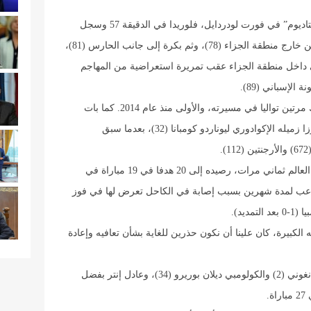
ودخل ميسي (37 عاماً) إلى أرض ملعب “تشايس ستاديوم” في فورت لودردايل، فلوريدا في الدقيقة 57 وسجل
ثلاثيته في غضون 12 دقيقة، استهلها بتسديدة قوية من خارج منطقة الجزاء (78)، وثم بكرة إلى جانب الحارس (81)،
ى داخل منطقة الجزاء عقب تمريرة استعراضية من المهاجم
لإسباني (89).
وهي المرة السادسة التي يحقق فيها ميسي الهاتريك مرتين تواليا في مسيرته، والأولى منذ عام 2014. كما بات
أفضل هداف في تاريخ إنتر ميامي مع 33 هدفا متجاوزا زميله الإكوادوري ليوناردو كومبانا (32)، بعدما سبق
ورفع ميسي، الفائز بالكرة الذهبية لأفضل لاعب في العالم ثماني مرات، رصيده إلى 20 هدفا في 19 مباراة في
ملاعب لمدة شهرين بسبب إصابة في الكاحل تعرض لها في فوز
ديد).
 الكبيرة، كان علينا أن نكون حذرين للغاية بشأن تعافيه وإعادة
تقدم نيو إنغلاند ريفولوشون بهدفي الأرجنتيني لوكا لانغوني (2) والكولومبي ديلان بوريرو (34)، وعادل إنتر بفضل