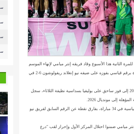
سلي
سلي
سلي
سلي
لمرة الثانية هذا الأسبوع وقاد فريقه إنتر ميامي لإنهاء الموسم
العادي من الدوري الاميركي لكرة القدم في الصدارة برقم قياسي بفوزه على ضيفه نيو إنغلاند ريفولوشون 6-2 في
وكان ميسي قاد الأرجنتين المتوجة بمونديال قطر 2022 إلى فوز ساحق على بوليفيا بسداسية نظيفة الثلاثاء، سجل
ؤهلة إلى مونديال 2026.
ورفع إنتر ميامي رصيده في الصدارة إلى 74 نقطة قياسية في 34 مباراة، بفارق نقطة عن الرقم السابق لفريق نيو
إنتر ميامي ضمنوا احتلال المركز الأول وإحراز لقب “درع