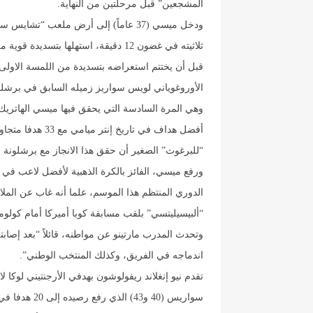
المشجعين” قبل مرحلتين من النهاية.
قبل أن يختتم استعراضه بتسديدة من اللمسة الاول
الأوروغوياني لويس سواريز زميله السابق في برشلونة ا
“للبرغوث” الصغير أن حقق هذا الانجاز مع برشلونة (672) والأرجنتين (112).
الدوري المنتظم هذا الموسم، علما أنه غاب عن ال
“ألبيسيليتسي” بلقب مسابقة كوبا أميركا أمام كولومبيا (1-0 بعد التم
وتحدث المدرب مارتينو عن مواطنه، قائلاً “بعد إصابته
اندماجه في الفريق، وكذلك المنتخب الوطني”.
سواريس (40 و43) الذي رفع رصيده إلى 20 هدفا في 27 مباراة.