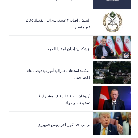
الجيش: اصابة ٣ عسكريين اثناء تفكيك ذخائر
غير منفجر...
بزشكيان: إيران لم تبدأ الحرب
‏محكمة استئناف فدرالية أميركية توقف بناء
قاعة احتف...
أردوغان: اتفاقية الدفاع المشترك لا
تستهدف اي دولة
ترامب: قد أكون آخر رئيس جمهوري