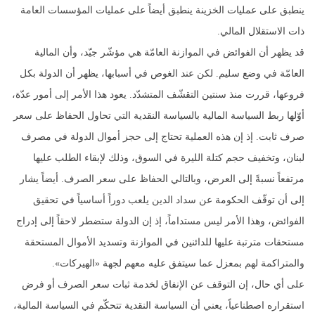
ينطبق على عمليات الخزينة ينطبق أيضاً على عمليات المؤسسات العامة
ذات الاستقلال المالي.
قد يظهر أن الفوائض في الموازنة العامّة هي مؤشّر جيّد، وأن المالية
العامّة في وضع سليم. لكن عند الغوص في أسبابها، يظهر أن الدولة بكل
فروعها، قررت منذ سنتين التقشّف المتشدّد. يعود هذا الأمر إلى أمور عدّة،
أوّلها ربط السياسة المالية بالسياسة النقدية التي تحاول الحفاظ على سعر
صرف ثابت. إذ إن هذه العملية تحتاج إلى حجز أموال الدولة في مصرف
لبنان، وتخفيف حجم كتلة الليرة في السوق، وذلك لإبقاء الطلب عليها
مرتفعاً نسبةً إلى العرض، وبالتالي الحفاظ على سعر الصرف. أيضاً يشار
إلى أن توقّف الحكومة عن سداد الدين يلعب دوراً أساسياً في تحقيق
الفوائض، وهذا الأمر ليس مستداماً، إذ إن الدولة ستضطر لاحقاً إلى إدراج
مستحقات مترتبة عليها للدائنين في الموازنة وتسديد الأموال المستحقة
والمتراكمة لهم بمعزل عما سيتفق عليه معهم لجهة «الهيركات».
على أي حال، إن التوقف عن الإنفاق لخدمة ثبات سعر الصرف أو فرض
استقراره اصطناعياً، يعني أن السياسة النقدية تتحكّم في السياسة المالية،