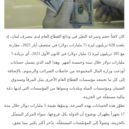
كان لافتاً حجم وسرعة التغيّر في ودائع القطاع العام لدى مصرف لبنان، إذ
بلغت 628 تريليون ليرة (7 مليارات دولار) في منتصف أيار 2025، مقارنة
مع 185 تريليون ليرة (2 مليار دولار) في كانون الأول 2023، أي بزيادة 5
مليارات دولار خلال سنة وخمسة أشهر. وهذا البند الذي يشمل حسابات
أودعت وزارة المال المجموعة من حاصلات الضرائب والرسوم، بالإضافة
إلى كل ما تجمعه مؤسسات القطاع العام الأخرى مثل المرفأ وصندوق
الضمان ومؤسسات المياه وبلديات وسواها من المؤسسات التي لديها ذمّة
مالية مستقلّة عن الخزينة.
تطوّر هذه الحسابات بهذه السرعة، ونموّها بقيمة 5 مليارات دولار خلال مدة
17 شهراً يظهران بوضوح أن الدولة بكل فروعها، سواء المركز المتمثّل
بالخزينة، وصولاً إلى المؤسّسات المستقلّة، تدّخر أكثر بكثير مما تنفق،