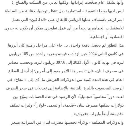
وأنها بشكل عام صحّحت إيراداتها، ولكنها تعاني من التشتّت والضياع إذ
ليس لديها بوصلة تنموية – استثمارية، بل تنتظر توجيهات غائبة من السلطة
المركزية، باستئناف عملها الزبائني للإنفاق على «الدكاكين» التي تعمل
للاستقطاب الجماهيري بعيداً من أي عمل تطويري يمكن أن يكون له جدوى
اقتصادية أو اجتماعية.
هذا التطوّر لم يحصل دفعة واحدة، بل جاء على مراحل زمنية كان أبرزها
في كانون الثاني 2024 حين ازدادت قيمته بضربة واحدة من 185 تريليون
ليرة في نهاية كانون الأول 2023 إلى 397.6 تريليون ليرة. وبحسب مصادر
في مصرف لبنان، فإن تفسير هذا الأمر يعود إلى أمرين؛ إذ أدخل القطاع
العام في هذه المدة كمية من الدولارات الفريش ما أدّى إلى «انتفاخ» في
الرصيد المحسوب بالليرة اللبنانية، بالإضافة إلى تعديلات في سعر الصرف
لعبت دوراً محاسبياً «تجميلياً» لأن الرصيد في هذه الحسابات يتنوّع بين
دولارات يصنّفها مصرف لبنان «قديمة، أو تسمى «لولاراً» وليرات تصنّف
«قديمة» أيضاً وليرات «فريش».
والدولارات المصنّفة «لولاراً» يحتسبها مصرف لبنان في الميزانية بسعر