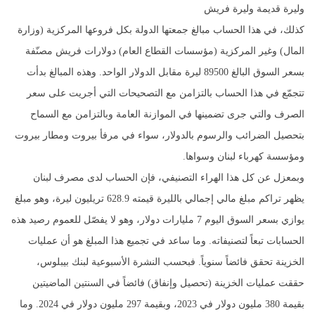
وليرة قديمة وليرة فريش
كذلك، في هذا الحساب مبالغ جمعتها الدولة بكل فروعها المركزية (وزارة
المال) وغير المركزية (مؤسسات القطاع العام) دولارات فريش مصنّفة
بسعر السوق البالغ 89500 ليرة مقابل الدولار الواحد. وهذه المبالغ بدأت
تتجمّع في هذا الحساب بالتزامن مع التصحيحات التي أجريت على سعر
الصرف والتي جرى تضمينها في الموازنة العامة وبالتزامن مع السماح
بتحصيل الضرائب والرسوم بالدولار، سواء في مرفأ بيروت ومطار بيروت
ومؤسسة كهرباء لبنان وسواها.
وبمعزل عن كل هذا الهراء التصنيفي، فإن الحساب لدى مصرف لبنان
يظهر تراكم مبلغ مالي إجمالي بالليرة قيمته 628.9 تريليون ليرة، وهو مبلغ
يوازي بسعر السوق اليوم 7 مليارات دولار، وهو لا يفصّل للعموم رصيد هذه
الحسابات تبعاً لتصنيفاته. وما ساعد في تجميع هذا المبلغ هو أن عمليات
الخزينة تحقق فائضاً سنوياً. فبحسب النشرة الأسبوعية لبنك بيبلوس،
حققت عمليات الخزينة (تحصيل وإنفاق) فائضاً في السنتين الماضيتين
بقيمة 380 مليون دولار في 2023، وبقيمة 297 مليون دولار في 2024. وما