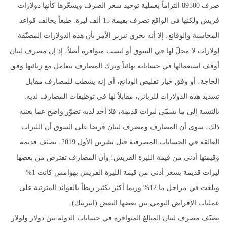
صرف 89500 التزاماً بعملية توحيد سعر الصرف ويسعّرها كأنها دولارات
فريش ولكنها في الواقع تصرف بقيمة 15 ألف ليرة. طبعاً يخالف قواعد
المحاسبة والوقائع، إلا أنه يجري تبرير الأمر بأن هذه الدولارات المصنّفة
لولارات لا محلّ لها في السوق أو ليست متوافرة أصلاً، إذ إن مصرف لبنان
أوقف استعمالها في حساباته نهائياً وترك المصارف تتعامل مع زبائنها وفق
الحاجة، أو وفق خيار تقليص الودائع، أي إنه يشطب للمصارف مقابل
تسديد هذه الدولارات للزبائن، مقابلاً لها في توظيفات المصارف لديه.
بالنسبة إلى ما يسمّى ليرات قديمة، فلا أحد لديه تصوّر واضح عما يعنيه
ذلك، سوى أن المصارف ومصرف لبنان فرضا على السوق أن الليرات
العالقة في الحسابات المصرفية قبل تشرين الأول 2019، تصنّف قديمة
وقيمتها أدنى من قيمة الليرة الفريش! وأن المصارف تقترض من بعضها
ليرات قديمة بسعر أدنى من قيمة الليرة الفريش بهوامش كانت 1%
وبلغت في مراحل ما 12% وربما أكثر بكثير ربطاً بالفوائد المترتبة على
عمليات الإقراض اليومي بين بعضها البعض (انتربنك).
يصنّف مصرف لبنان المبالغ المتوافرة في حسابات الدولة بين دولار ولولار