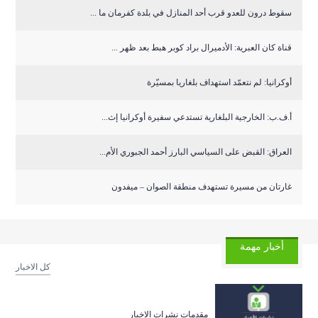
سقوط درون للعدو قرب أحد المنازل في بلدة كفرمان ما ...
قناة كان العبرية: الأدميرال براد كوبر هبط بعد ظهر ...
أوكرانيا: لم نتعمّد استهداف بلغاريا بمسيّرة
أ.ف.ب: الخارجية البلغارية تستدعي سفيرة أوكرانيا إث...
العراق: القبض على السياسي البارز أحمد الجبوري الأم...
غارتان من مسيرة تستهدف منطقة الصوان – ميفدون
أخبار مهمة
كل الاخبار
مقدمات نشرات الاخبار