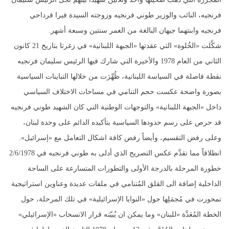
فرنجيه، النائب والوزير طوني فرنجيه وزوجته السيدة فيرا قرداحي
فرنجيه وابنتهما جيهان البالغة من العمر سنتين وسبعة أشهر.
شكَّلت «الخُلوة» التي عقدتها «الجبهة اللبنانية» في زغرتا بتاريخ 21 كانون
الثاني من العام 1978 والأخيرة التي شارك فيها الرئيس سليمان فرنجيه
نقطة فاصلة في السياسة اللبنانية، ظُهِّرَت من خلالها التباينات السياسية
بصورة واضحة عكست حجم التنامي في مساحات الاختلاف السياسي
داخل «الجبهة اللبنانية» والتوجهات الوطنية التي كان الشهيد طوني فرنجيه
قد حرص على رسم حدودها السياسية بتأكيده الدائم على وحدة لبنان،
وعلى رفض التقسيم، وأيضاً رفض كافة اشكال التعامل مع «إسرائيل».
انطلاقاً مما تقدَّم عكس التصريح الذي أدلى به طوني فرنجيه في 2/6/1978
خطورة المرحلة بالدرجة الأولى والتطورات المتسارعة على الساحة
الداخلية إضافة الى القلق المُتنامي في ملفات عديدة وعناوين استراتيجية
تمحورت في مُجمَلِها حول «النوايا الإسرائيلية» في تلك المرحلة، حول
الخطة المُعَدَّة «للبنان» وما يمكن ان يُبيّته قرار الانسحاب «الإسرائيلي»