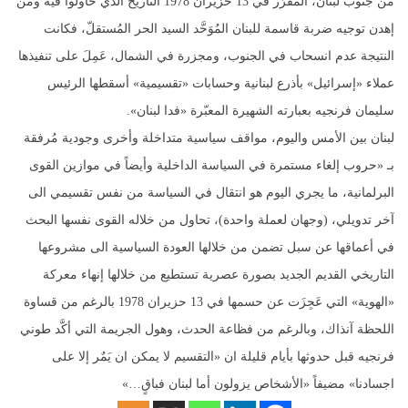
من جنوب لبنان، المُقَرَّر في 13 حزيران 1978 التاريخ الذي حاولوا فيه ومن
إهدن توجيه ضربة قاسمة للبنان المُوَحَّد السيد الحر المُستقلّ، فكانت
النتيجة عدم انسحاب في الجنوب، ومجزرة في الشمال، عَمِلَ على تنفيذها
عملاء «إسرائيل» بأذرع لبنانية وحسابات «تقسيمية» أسقطها الرئيس
سليمان فرنجيه بعبارته الشهيرة المعبّرة «فدا لبنان».
لبنان بين الأمس واليوم، مواقف سياسية متداخلة وأخرى وجودية مُرفقة
بـ «حروب إلغاء مستمرة في السياسة الداخلية وأيضاً في موازين القوى
البرلمانية، ما يجري اليوم هو انتقال في السياسة من نفس تقسيمي الى
آخر تدويلي، (وجهان لعملة واحدة)، تحاول من خلاله القوى نفسها البحث
في أعماقها عن سبل تضمن من خلالها العودة السياسية الى مشروعها
التاريخي القديم الجديد بصورة عصرية تستطيع من خلالها إنهاء معركة
«الهوية» التي عَجِزَت عن حسمها في 13 حزيران 1978 بالرغم من قساوة
اللحظة آنذاك، وبالرغم من فظاعة الحدث، وهول الجريمة التي أكَّد طوني
فرنجيه قبل حدوثها بأيام قليلة ان «التقسيم لا يمكن ان يَمٌر إلا على
اجسادنا» مضيفاً «الأشخاص يزولون أما لبنان فباقٍ…»