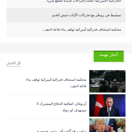
الخارجية الأميركية: اتخذنا إجراءات جديدة لقطع شريا...
تمشيط في زوطر مع تحركات لآليات جيش العدو
‏محكمة استئناف فدرالية أميركية توقف بناء قاعة احتف...
أخبار مهمة
كل الاخبار
‏محكمة استئناف فدرالية أميركية توقف بناء
قاعة احتف...
أردوغان: اتفاقية الدفاع المشترك لا
تستهدف اي دولة
ترامب: قد أكون آخر رئيس جمهوري