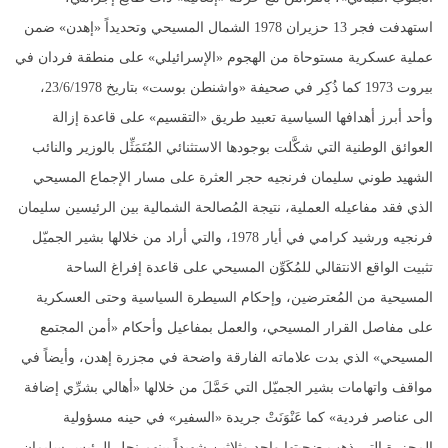
استهدفت فجر 13 حزيران 1978 الشمال المسيحي وتحديداً «إهدن» ضمن
عملية عسكرية مستوحاة من الهجوم «الإسرائيلي» على منطقة فردان في
بيروت 1973 كما ذُكِر في صحيفة «واشنطن بوست» بتاريخ 23/6/1978،
وأحد أبرز أهدافها السياسية تعبيد طريق «التقسيم» على قاعدة إزالة
العوائق الوطنية التي شكَّلت بوجودها الاستثنائي المُتَمَثِّل بالوزير والنائب
الشهيد طوني سليمان فرنجيه حجر العثرة على مسار الإجماع المسيحي
الذي فقد مفاعيله العملية، نتيجة المُصالحة الشمالية بين الرئيسين سليمان
فرنجيه ورشيد كرامي في أيار 1978، والتي أراد من خلالها بشير الجميّل
تثبيت الواقع الانتقالي للمُكَوِّن المسيحي على قاعدة إفراغ الساحة
المسيحية من المُعترضين، وإحكام السيطرة السياسية وحتى العسكرية
على مفاصل القرار المسيحي، والعمل بمفاعيل وأحكام «أمن المجتمع
المسيحي» الذي بدت علاماته الفارقة واضحة في مجزرة إهدن، وأيضاً في
مواقف واتهامات بشير الجميّل التي حَمَّلَ من خلالها «أهالي بشرِّي إضافة
الى عناصر فردية» كما عَنْوَنَتْ جريدة «السفير» في حينه مسؤولية
المجزرة التي ذهب ضحيتها واحد وثلاثين شهيداً بينهم نجل الرئيس سليمان