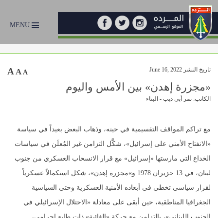
MENU
تاريخ النشر June 16, 2022
A
A
A
«مجزرة إهدن» بين الأمس واليوم
الكاتب: نمر أبي ديب - البناء
مع تراكم المواقف التقسيمية في حينه، وذهاب البعض بعيداً في سياسة
«الانفتاح الأمني على إسرائيل»، شكَّل التزامن غير المُعلَن في سياسات
الخداع التي مارستها «إسرائيل» مع قرار الانسحاب العسكري من جنوب
لبنان، في 13 حزيران 1978 و»مجزرة إهدن»، شكل استكمالاً عسكرياً
لقرار سياسي تخطى في أبعاده الأمنية العسكرية وحتى السياسية
الجغرافيا المناطقية، حين أبقى على معادلة «الاحتلال الإسرائيلي في
الجنوب اللبناني»، بالتزامن مع حركة «إلغائية» ذات طابع إجرامي،