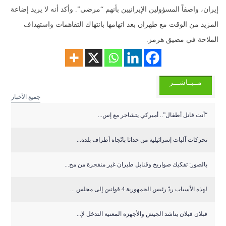
إيران، واصفاً المسؤولين الإيرانيين بأنهم “مرضى”. وأكد أنه لا يريد إضاعة
المزيد من الوقت مع طهران بعد اتهامها بانتهاك التفاهمات واستهداف
الملاحة في مضيق هرمز.
مــبــاشـــر
جميع الأخبار
“أنت قاتل أطفال”.. أميركي يتشاجر مع إس...
تحركات آليات إسرائيلية من حداثا باتّجاه أطراف بلدة...
بالصور: تفكيك صواريخ وقنابل طيران غير منفجرة من مخ...
لهذه الأسباب ردّ رئيس الجمهورية 4 قوانين إلى مجلس ...
قبلان قبلان يناشد الجيش والأجهزة المعنية التدخل لإ...