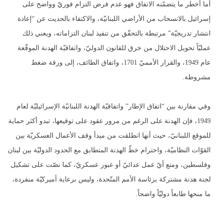
أما أخطر ما يتضمّنه الاتفاق فهو عدم فرض التزام فوريّ وواضح على
إسرائيل بالانسحاب من الأراضي اللبنانيّة، والاكتفاء بالحديث عن “إعادة
انتشار تدريجيّة” مرتبطة بالتحقّق من تنفيذ لبنان التزاماته، ويعني ذلك
عمليّاً تحويل الاحتلال من خرق للقانون الدوليّ، واتفاقيّة الهدنة الموقّعة
عام 1949، والقرار الأمميّ 1701، واتفاق الطائف، إلى ورقة ضغط
مشروطة.
وفي مقارنة بين “اتفاق الإطار” واتفاقيّة الهدنة اللبنانيّة الإسرائيليّة لعام
1949، فإن الهدنة على الرغم من مرور عقود على توقيعها، تبدو أكثر حماية
للموقع اللبنانيّ، حيث أنها انطلقت من مبدأ وقف الأعمال العسكريّة بين
القوّات النظاميّة، واحترام خطّ الهدنة المتطابق مع الحدود الدوليّة بين لبنان
وفلسطين، ومنع أيّ عمل عدائيّ أو عبور عسكريّ، كما نصّت على تشكيل
لجنة هدنة مشتركة برئاسة الأمم المتّحدة، وليس برعاية أميركيّة منفردة،
ما منحها طابعاً دوليّاً واضحاً.