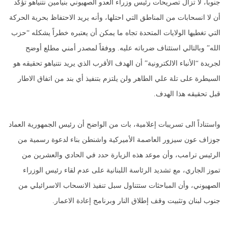
جنوباً، لا تزال تصريحات رئيس وزراء العدو الصهيوني بنيامين نتنياهو تؤكد
أن لا انسحابات من المناطق التي احتلها، وأنه يريد الاحتفاظ بحرية الحركة
التي تغطيها الولايات المتحدة تجاه ما يمكن أن يعتبره خطراً يشكله “حزب
الله” وبالتالي استئناف ضرباته عليه. ووفقاً لمصدر أمني مطلع أوضح
لجريدة “الأنباء الالكترونية” أن الهدف الأقرب الذي يريد نتنياهو تحقيقه هو
السيطرة على تلة علي الطاهر ولن يلتزم بتنفيذ أي بند من اتفاق الاطار
قبل تحقيقه هذا الهدف.
واستناداً الى تسريبات إعلامية، بات من الواضح أن رئيس الجمهورية العماد
جوزاف عون سيزور العاصمة الأميركية واشنطن بناء لدعوة رسمية من
الرئيس ترامب، وأن موعد هذه الزيارة حدد في الحادي والعشرين من
تموز الجاري، مع تشديد الرئاسة اللبنانية على عدم لقاء رئيس الوزراء
الصهيوني، وأن المباحثات ستتناول سبل تنفيذ الانسحاب الاسرائيلي من
جنوب لبنان وتثبيت وقف إطلاق النار وبرنامج إعادة الاعمار.