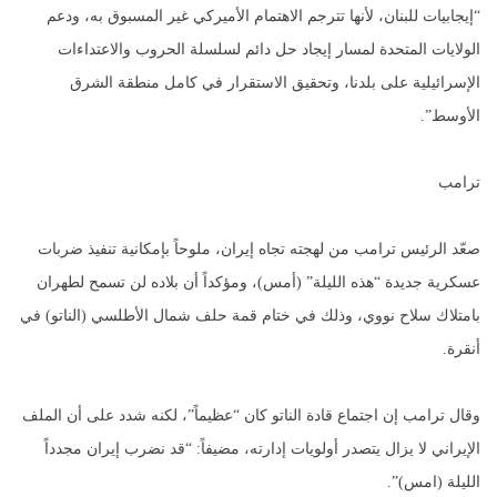
“إيجابيات للبنان، لأنها تترجم الاهتمام الأميركي غير المسبوق به، ودعم
الولايات المتحدة لمسار إيجاد حل دائم لسلسلة الحروب والاعتداءات
الإسرائيلية على بلدنا، وتحقيق الاستقرار في كامل منطقة الشرق
الأوسط”.
ترامب
صعّد الرئيس ترامب من لهجته تجاه إيران، ملوحاً بإمكانية تنفيذ ضربات
عسكرية جديدة “هذه الليلة” (أمس)، ومؤكداً أن بلاده لن تسمح لطهران
بامتلاك سلاح نووي، وذلك في ختام قمة حلف شمال الأطلسي (الناتو) في
أنقرة.
وقال ترامب إن اجتماع قادة الناتو كان “عظيماً”، لكنه شدد على أن الملف
الإيراني لا يزال يتصدر أولويات إدارته، مضيفاً: “قد نضرب إيران مجدداً
الليلة (امس)”.