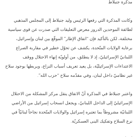
مذكرة جنبلاط
وكانت المذكرة التي رفعها الرئيس وليد جنبلاط إلى المجلس المذهبي
لطائفة الموحدين الدروز معرض التعليقات التي صدرت عن قوى سياسية
مختلفة، لكن بالتأكيد فإن “اتفاق الإطار” الموقّع بين لبنان وإسرائيل،
برعاية الولايات المتّحدة، يكشف عن تحوّل خطير في مقاربة الصراع
اللبنانيّ الإسرائيليّ، إذ لا ينطلق، من أولويّة إنهاء الاحتلال ووقف
الاعتداءات الإسرائيليّة، بل يعيد تعريف أسباب النزاع، ويربطها بوجود سلاح
غير نظاميّ داخل لبنان، وفي مقدّمه سلاح “حزب الله”.
واعتبر جنبلاط في المذكرة أنّ الاتفاق ينقل مركز المشكلة من الاحتلال
الإسرائيليّ إلى الداخل اللبنانيّ، ويجعل انسحاب إسرائيل من الأراضي
اللبنانيّة مشروطاً بما تعتبره إسرائيل والولايات المتّحدة نجاحاً لبنانيّاً في
نزع السلاح وتفكيك البنى العسكريّة.