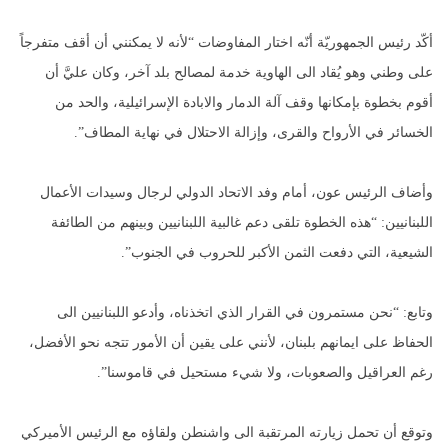
أكّد رئيس الجمهوريّة أنّه اختار المفاوضات “لأنه لا يمكنني أن أقف متفرجاً
على وطني وهو يُقاد الى الهاوية خدمة لمصالح بلد آخر، وكان عليَّ أن
أقوم بخطوة بإمكانها وقف آلة الدمار والابادة الإسرائيلية، والحد من
الخسائر في الأرواح والقرى، وإزالة الاحتلال في نهاية المطاف”.
وأضاف الرئيس عون، أمام وفد الاتحاد الدولي لرجال وسيدات الأعمال
اللبنانيين: “هذه الخطوة تلقى دعم غالبية اللبنانيين وبينهم من الطائفة
الشيعية، التي دفعت الثمن الأكبر للحروب في الجنوب”.
وتابع: “نحن مستمرون في القرار الذي اتخذناه، وأدعو اللبنانيين الى
الحفاظ على ايمانهم بلبنان، لأنني على يقين أن الأمور تتجه نحو الأفضل،
رغم العراقيل والصعوبات، ولا شيء مستحيل في قاموسنا”.
وتوقع أن تحمل زيارته المرتقبة الى واشنطن ولقاؤه مع الرئيس الأميركي