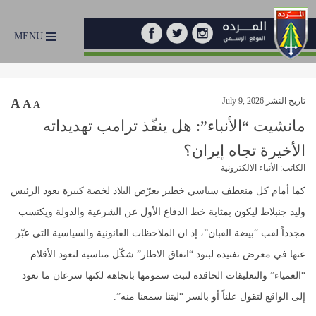
MENU
تاريخ النشر July 9, 2026
A
A
A
مانشيت “الأنباء”: هل ينفّذ ترامب تهديداته
الأخيرة تجاه إيران؟
الكاتب: الأنباء الالكترونية
كما أمام كل منعطف سياسي خطير يعرّض البلاد لخضة كبيرة يعود الرئيس
وليد جنبلاط ليكون بمثابة خط الدفاع الأول عن الشرعية والدولة ويكتسب
مجدداً لقب “بيضة القبان”، إذ ان الملاحظات القانونية والسياسية التي عبّر
عنها في معرض تفنيده لبنود “اتفاق الاطار” شكّل مناسبة لتعود الأقلام
“العمياء” والتعليقات الحاقدة لتبث سمومها باتجاهه لكنها سرعان ما تعود
إلى الواقع لتقول علناً أو بالسر “ليتنا سمعنا منه”.