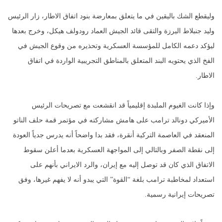
وليقطع الشك باليقين في ما يتعلق بمعارضة بنود اتفاق الاطار، زار الرئيس
وليد جنبلاط اليرزة والتقى قائد الجيش العماد رودولف هيكل، وخرج بعدها
ليؤكد دعمه الكامل للمؤسسة العسكرية وتحذيره من وقوع الجيش في
الفخ الذي يحتويه البند المتعلق بالمناطق التجريبية الواردة في اتفاق
الاطار.
وإذا كانت الغيوم الملبدة إقليمياً قد انقشعت مع تصريحات الرئيس
الأميركي دونالد ترامب على هامش مشاركته في مؤتمر قمة حلف الناتو
المنعقد في العاصمة التركية أنقرة، فقد بدا واضحاً أنه يدرس جدياً العودة
إلى نقطة الصفر وبالتالي إلى المواجهة العسكرية بعدما أعلن سقوط
الاتفاق الذي كان قد توصل إليه مع إيران، والرد الايراني بأنهم على
استعداد لمخاطبة ترامب بلغة “القوة” التي يبدو أنه لا يفهم غيرها، وفق
تصريحات إيرانية رسمية.