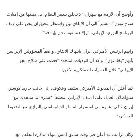
وأوضح أن الأزمة مع طهران “لا تتعلق بتغيير النظام، بل بمنعها من امتلاك
سلاح نووي”، مشيراً الى أن الاتفاق بين واشنطن وطهران ينص على وقف
البرنامج النووي الإيراني، “وإلا فسنقوم نحن بإيقافه”.
واتهم الرئيس الأميركي إيران بانتهاك الاتفاق، واصفاً المسؤولين الإيرانيين
بأنهم “يخادعون”. وأكد أن الولايات المتحدة “قضت على سلاح الجو
الإيراني” خلال العمليات العسكرية الأخيرة.
كما أعلن أن المبعوث الأميركي ستيف ويتكوف، إلى جانب جاريد كوشنر،
سيواصلان العمل على الملف الإيراني، مضيفاً: “سنرى ما سيحدث مع
إيران”، في إشارة إلى استمرار المسار الدبلوماسي بالتوازي مع الضغوط
العسكرية.
وكان ترامب قد أعلن في وقت سابق امس انتهاء مذكرة التفاهم مع