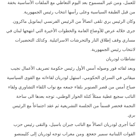
للعمل، ومن غير المسموح بعد اليوم التعاطي مع الملفات الأساسية بخفة
من قبل الطبقة السياسية وعلى رأسها انتخاب رئيس الجمهورية.
وكان الرئيس بري تلقى اتصالاً من الرئيس الفرنسي ايمانويل ماكرون.
جرى خلاله عرض للأوضاع العامة والخطوات الأخيرة التي انتهجها لبنان في
مساري وقف إطلاق النار والتحرشات الاسرائيلية. وكذلك التحضيرات
لانتخاب رئيس الجمهورية.
نشاطات لودريان
وبعد لقائه فور وصوله أمس الأول رئيس حكومة تصريف الأعمال نجيب
ميقاتي في السراي الحكومي، استهل لودريان لقاءاته مع القوى السياسية
صباح أمس من قصر الصنوبر بلقاء جمعه مع نواب اللقاء التشاوري ولقاء
النائب سجيع عطية ممثلاً كتلة الحوار الوطني، توجه بعدها الى ساحة
النجمة فحضر قسماً من الجلسة التشريعية ثم عقد اجتماعاً مع الرئيس
بري.
كما أجرى لودريان اتصالاً مع النائب جبران باسيل، والتقى رئيس حزب
القوات اللبنانية سمير جعجع. ومن معراب توجه لودريان إلى كليمنصو