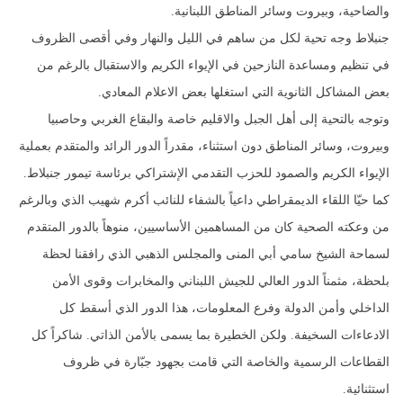
والضاحية، وبيروت وسائر المناطق اللبنانية.
جنبلاط وجه تحية لكل من ساهم في الليل والنهار وفي أقصى الظروف
في تنظيم ومساعدة النازحين في الإيواء الكريم والاستقبال بالرغم من
بعض المشاكل الثانوية التي استغلها بعض الاعلام المعادي.
وتوجه بالتحية إلى أهل الجبل والاقليم خاصة والبقاع الغربي وحاصبيا
وبيروت، وسائر المناطق دون استثناء، مقدراً الدور الرائد والمتقدم بعملية
الإيواء الكريم والصمود للحزب التقدمي الإشتراكي برئاسة تيمور جنبلاط.
كما حيّا اللقاء الديمقراطي داعياً بالشفاء للنائب أكرم شهيب الذي وبالرغم
من وعكته الصحية كان من المساهمين الأساسيين، منوهاً بالدور المتقدم
لسماحة الشيخ سامي أبي المنى والمجلس الذهبي الذي رافقنا لحظة
بلحظة، مثمناً الدور العالي للجيش اللبناني والمخابرات وقوى الأمن
الداخلي وأمن الدولة وفرع المعلومات، هذا الدور الذي أسقط كل
الادعاءات السخيفة. ولكن الخطيرة بما يسمى بالأمن الذاتي. شاكراً كل
القطاعات الرسمية والخاصة التي قامت بجهود جبّارة في ظروف
استثنائية.