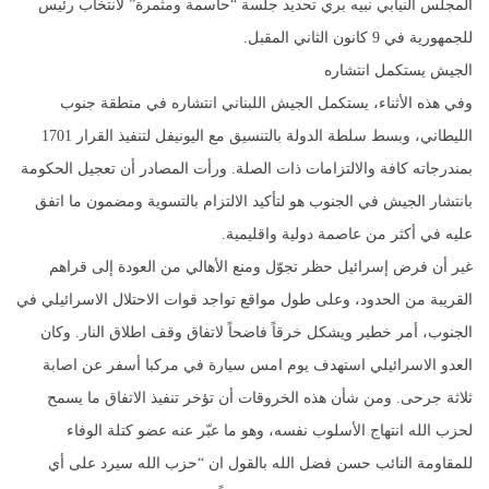
المجلس النيابي نبيه بري تحديد جلسة “حاسمة ومثمرة” لانتخاب رئيس
للجمهورية في 9 كانون الثاني المقبل.
الجيش يستكمل انتشاره
وفي هذه الأثناء، يستكمل الجيش اللبناني انتشاره في منطقة جنوب
الليطاني، وبسط سلطة الدولة بالتنسيق مع اليونيفل لتنفيذ القرار 1701
بمندرجاته كافة والالتزامات ذات الصلة. ورأت المصادر أن تعجيل الحكومة
بانتشار الجيش في الجنوب هو لتأكيد الالتزام بالتسوية ومضمون ما اتفق
عليه في أكثر من عاصمة دولية واقليمية.
غير أن فرض إسرائيل حظر تجوّل ومنع الأهالي من العودة إلى قراهم
القريبة من الحدود، وعلى طول مواقع تواجد قوات الاحتلال الاسرائيلي في
الجنوب، أمر خطير ويشكل خرقاً فاضحاً لاتفاق وقف اطلاق النار. وكان
العدو الاسرائيلي استهدف يوم امس سيارة في مركبا أسفر عن اصابة
ثلاثة جرحى. ومن شأن هذه الخروقات أن تؤخر تنفيذ الاتفاق ما يسمح
لحزب الله انتهاج الأسلوب نفسه، وهو ما عبّر عنه عضو كتلة الوفاء
للمقاومة النائب حسن فضل الله بالقول ان “حزب الله سيرد على أي