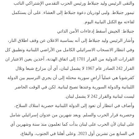
والتقى الرئيس وليد جنبلاط ورئيس الحزب التقدمي الإشتراكي النائب
تيمور جنبلاط. ولبى لودريان دعوة جنبلاط إلى العشاء. على أن يستكمل
لقاءته مع الكتل النيابية اليوم.
جنبلاط: الجيش أسقط إدعاءات الأمن الذاتي
وأشار الرئيس وليد جنبلاط إلى أنه بمناسبة الاعلان عن وقف اطلاق النار،
وفي انتظار الانسحاب الاسرائيلي الكامل من الأراضي اللبنانية وتطبيق كل
القرارات الدولية من القرار 1701 إلى اتفاق الهدنة، آخذين بعين الاعتبار ان
القرار 242 الصادر عام 1967 لا يشمل لبنان، أي أن مزارع شبعا وتلال
كفرشوبا هي عملياً أراضٍ سورية محتلة إلى أن يجري الترسيم بين الدولة
اللبنانية والدولة السورية وعندها تصبح لبنانية. لكن في الوقت الحاضر
ليست لبنانية والقرار 242 لا يشمل لبنان.
وأضاف في انتظار أن تعود إلى الدولة اللبنانية حصرية امتلاك السلاح،
وحصرية قرار الحرب والسلم. وبعد شهرين من عدوان إسرائيلي شامل
على لبنان لأن الحرب على لبنان بدأت كما تعلمون منذ سنة وشهرين أي
في السابع من تشرين أول 2023. وعلى أهلنا في الجنوب، والبقاع،