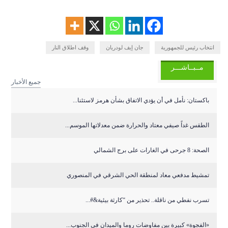
انتخاب رئيس للجمهورية
جان إيف لودريان
وقف اطلاق النار
مــبــاشـــر
جميع الأخبار
باكستان: نأمل في أن يؤدي الاتفاق بشأن هرمز لاستئنا...
الطقس غداً صيفي معتاد والحرارة ضمن معدلاتها الموسم...
الصحة: 8 جرحى في الغارات على برج الشمالي
تمشيط مدفعي معاد لمنطقة الحي الشرقي في المنصوري
تسرب نفطي من ناقلة.. تحذير من “كارثة بيئية&#...
«الفجوة» كبيرة بين مفاوضات روما والميدان في الجنوب...