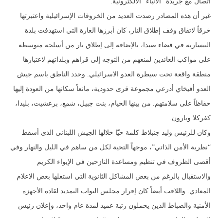
اتصال مع جريدة “الأنباء” الالكترونية.
غير أن هذه المصادر رصدت العديد من الخروقات الإسرائيلية واعتبرتها
خرقاً لاتفاق وقف إطلاق النار، كان أبرزها الغارة التي استهدفت بلدة
البيسارية في قضاء صيدا، بالإضافة إلى إطلاق نار من أسلحة متوسطة
على مواكب العائدين لمنعهم من التوجه إلى قراهم وبلداتهم لاعتبارها
منطقة واقعة تحت سيطرة العدو الاسرائيلي. وحدد الناطق باسم جيش
العدو أفيخاي أدرعي مجموعة قرى حدودية، مانعاً سكانها من العودة إليها
حفاظاً على سلامتهم. من بينها الخيام، بنت جبيل، شمع، برعشيت، بليدا،
كفركلا ويارون.
وكان للرئيس وليد جنبلاط كلمة حيّا خلالها الجيش اللبناني الذي أسقط
“نظرية الأمن الذاتي”، موجهاً التحية لكل من ساهم في الليل والنهار وفي
أقصى الظروف في تنظيم ومساعدة النازحين في الإيواء الكريم
والاستقبال بالرغم من بعض المشاكل الثانوية التي استغلها بعض الاعلام
المعادي. واللافت أيضاً كان إقرار مجلس النواب التمديد لقادة الأجهزة
الأمنية والضباط الذين يحملون رتبة عميد لمدة عام واحد، وإعلان رئيس