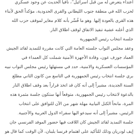
اعتداء يتعرض له من قبل اسرائيل”، نافياً الحديث عن وجود عسكري
لحزب الله في منطقة جنوب الليطاني والقرى الحدودية، مؤكداً الحق لأبناء
هذه القرى بالعودة إليها. وهو ما فُسِّر بأنه كلام مغاير لموقف حزب الله
الذي أعلنه عشية تنفيذ الاتفاق لوقف اطلاق النار.
جلسة انتخاب رئيس الجمهورية
وعقد مجلس النواب جلسته العامة التي كانت مقررة للتمديد لقائد الجيش
العماد جوزف عون، وقادة الأجهزة الأمنية شملت كل العمداء في
المؤسسات العسكرية والامنية، حدد في مستهلها رئيس مجلس النواب نبيه
بري جلسة انتخاب رئيس الجمهورية في التاسع من كانون الثاني مطلع
السنة الجديدة، مشيراً إلى أنه كان قد اتخذ قراراً بعد وقف اطلاق النار
بالدعوة لانتخاب رئيس الجمهورية، متوقعاً أنها ستكون جلسة مثمرة هذه
المرة، مانحاً الكتل النيابية مهلة شهر من الآن للتوافق على انتخاب
الرئيس، مشيراً إلى أنه سيدعو اليها سفراء الدول العربية والأجنبية.
جلسة التمديد لقائد الجيش كان اللافت فيها حضور الموفد الفرنسي جان
إيف لودريان وذلك للتأكيد على اهتمام فرنسا بلبنان، لأن الوقت كما قال هو