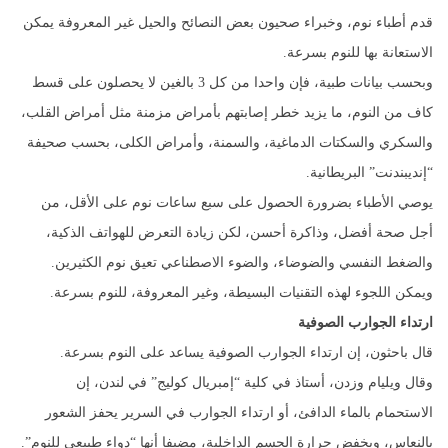
قدم أطباء نوم، وخبراء صحيون بعض النصائح والحيل غير المعروفة يمكن
الاستعانة بها للنوم بسرعة.
وبحسب بيانات طبية، فإن واحدا من كل 3 بالغين لا يحصلون على قسط
كاف من النوم، ما يزيد خطر إصابتهم بأمراض مزمنة مثل أمراض القلب،
والسكري والسكتات الدماغية، والسمنة، وأمراض الكلى، بحسب صحيفة
“إنديبندنت” البريطانية.
يوصي الأطباء بضرورة الحصول على سبع ساعات نوم على الأقل، من
أجل صحة أفضل، وذاكرة أحسن، لكن زيادة التعرض للهواتف الذكية،
والضغط النفسي والضوضاء، والضوء الاصطناعي تعيق نوم الكثيرين.
ويمكن اللجوء لهذه التقنيات البسيطة، وغير المعروفة، للنوم بسرعة.
ارتداء الجوارب الصوفية
قال باحثون، إن ارتداء الجوارب الصوفية يساعد على النوم بسرعة.
وقال ويليام وزدن، أستاذ في كلية “إمبريال كوليج” في لندن، إن
الاستحمام بالماء الدافئ، أو ارتداء الجوارب في السرير يحفز الشعور
بالنعاس، ويخفض حرارة الجسم الداخلية، مضيفا أنها “دواء طبيعي للنوم”.