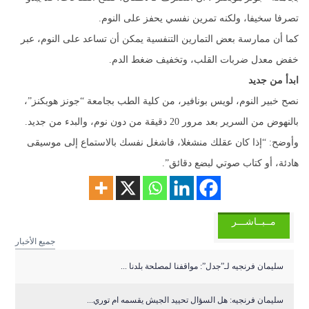
تصرفا سخيفا، ولكنه تمرين نفسي يحفز على النوم.
كما أن ممارسة بعض التمارين التنفسية يمكن أن تساعد على النوم، عبر
خفض معدل ضربات القلب، وتخفيف ضغط الدم.
ابدأ من جديد
نصح خبير النوم، لويس بونافير، من كلية الطب بجامعة “جونز هوبكنز”،
بالنهوض من السرير بعد مرور 20 دقيقة من دون نوم، والبدء من جديد.
وأوضح: “إذا كان عقلك منشغلا، فاشغل نفسك بالاستماع إلى موسيقى
هادئة، أو كتاب صوتي لبضع دقائق”.
مــبــاشـــر
جميع الأخبار
سليمان فرنجيه لـ”جدل”: مواقفنا لمصلحة بلدنا ...
سليمان فرنجيه: هل السؤال تحييد الجيش يقسمه ام توري...