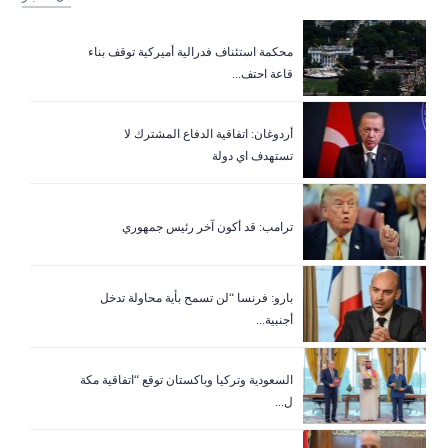
‏محكمة استئناف فدرالية أميركية توقف بناء
قاعة احتف...
أردوغان: اتفاقية الدفاع المشترك لا
تستهدف اي دولة
ترامب: قد أكون آخر رئيس جمهوري
بارو: فرنسا “لن تسمح بأية محاولة تدخل
أجنبية...
السعودية وتركيا وباكستان توقع “اتفاقية مكة
ل...