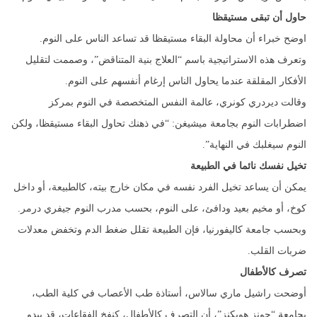
حاول أن تبقى مستيقظا
اوضح خبراء أن محاولة البقاء مستيقظا قد تساعد الناس على النوم.
وتعرف هذه الاستراتيجية باسم “العلاج بنية المتناقض”، وصممت لتقليل
الأفكار المقلقة عندما يحاول الناس إرغام أنفسهم على النوم.
وقالت ديردري كونري، عالمة النفس المتخصصة في النوم بمركز
اضطرابات النوم بجامعة ميشيغن: “في ذهنك تحاول البقاء مستيقظا، ولكن
النوم سيغلبك في النهاية”.
تخيل نفسك نائما في الطبيعة
يمكن أن يساعد تخيل الفرد نفسه في مكان خارج بيته، كالطبيعة، أو داخل
كوخ، أو مخيم بعيد ودافئ، على النوم، بحسب مدرب النوم جيفري درمر.
وبحسب جامعة كاليفورنيا، فإن الطبيعة تقلل ضغط الدم وتخفض معدلات
ضربات القلب.
تصرف كالأطفال
أوضحت راشيل ماري سالاس، أستاذة طب الأعصاب في كلية الطب،
بجامعة “جونز هوبكنز”، أن التصرف كالأطفال، كنفخ الفقاعات، قد يبدو