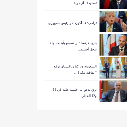
تستهدف اي دولة
ترامب: قد أكون آخر رئيس جمهوري
بارو: فرنسا “لن تسمح بأية محاولة
تدخل أجنبية...
السعودية وتركيا وباكستان توقع
“اتفاقية مكة ل...
بري يدعو الى جلسة عامة في 11
و12 الحالي