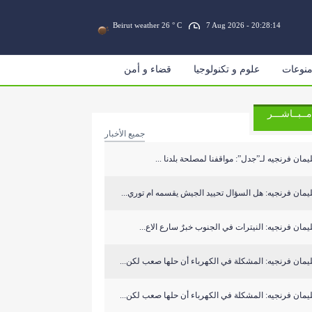
Beirut weather 26 ° C
7 Aug 2026 - 20:28:14
نوعات
علوم و تكنولوجيا
قضاء و أمن
مــبــاشـــر
جميع الأخبار
مان فرنجيه لـ”جدل”: مواقفنا لمصلحة بلدنا ...
مان فرنجيه: هل السؤال تحييد الجيش يقسمه ام توري...
مان فرنجيه: النيترات في الجنوب خبرٌ سارع الاع...
مان فرنجيه: المشكلة في الكهرباء أن حلها صعب لكن...
مان فرنجيه: المشكلة في الكهرباء أن حلها صعب لكن...