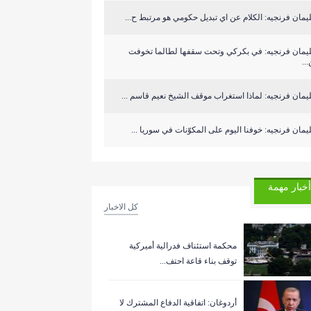
مان فرنجيه: الكلام عن اي تبديل حكومي هو مرتبط ح...
يمان فرنجيه: في بكركي وتحت سقفها لطالما تخوفت
..
مان فرنجيه: لماذا استغراب موقف الشيخ نعيم قاسم ...
مان فرنجيه: خوفنا اليوم على المكوّنات في سوريا ...
أخبار مهمة
كل الاخبار
‏محكمة استئناف فدرالية أميركية
توقف بناء قاعة احتف...
أردوغان: اتفاقية الدفاع المشترك لا