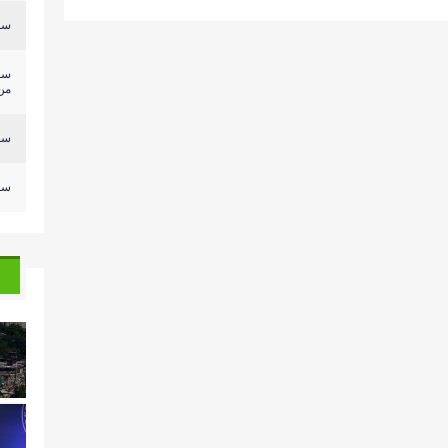
سلي
سل
من.
سلي
سلي