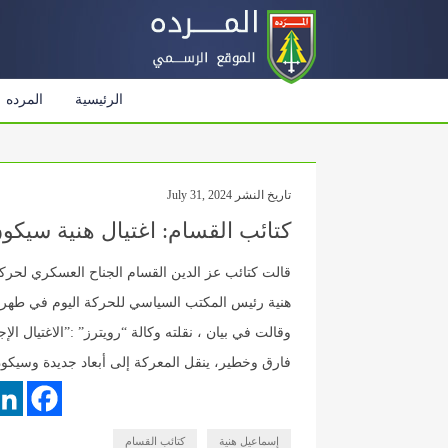
الرئيسية
المرده
تاريخ النشر July 31, 2024
كتائب القسام: اغتيال هنية سيكون
قالت كتائب عز الدين القسام الجناح العسكري لحركة
هنية رئيس المكتب السياسي للحركة اليوم في طهران
وقالت في بيان ، نقلته وكالة “رويترز” :”الاغتيال ا
فارق وخطير، ينقل المعركة إلى أبعاد جديدة وسيكون
إسماعيل هنية
كتائب القسام