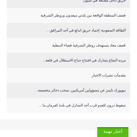
حريق داخل مصبغة في أميون
قصف المنطقة الواقعة بين بلدتي ميفدون وزوطر الشرقية
‏الطاقة السعودية: إخماد حريق اندلع في أحد المرافق ...
قصف معاد يستهدف زوطر الشرقية قضاء النبطية
مرده البقاع يشارك في افتتاح جناح الاستقلال في قلعة...
مقدمات نشرات الاخبار
نيويورك تايمز عن مسؤولين أمريكيين: سحب ذخائر مخصصة...
سقوط درون للعدو قرب أحد المنازل في بلدة كفرمان ما ...
أخبار مهمة