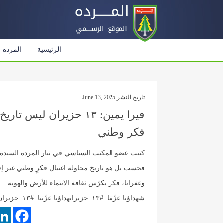
الرئيسية
المرده
تاريخ النشر June 13, 2025
فيرا يمين: ١٣ حزيران 
فكر وطني
فحسب بل هو تاريخ محاولة اغتيال فكرٍ وطني غير إق
وغفرانا، فكر يكرّس ثقافة الانتماء للأرض والهوية.
شهداؤنا عزّتنا. #١٣_حزيرانهداؤنا عزّتنا. #١٣_حزيران