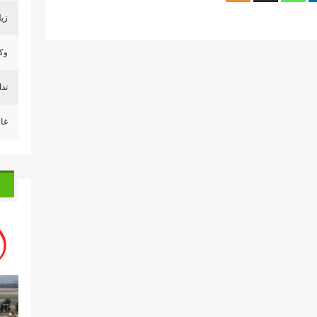
زيل
وكا
تد
غا