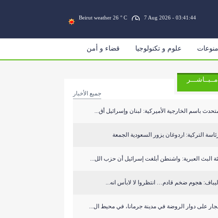
Beirut weather 26 ° C
7 Aug 2026 - 03:41:44
نوعات
علوم و تكنولوجيا
قضاء و أمن
مــبــاشـــر
جميع الأخبار
تحدث باسم الخارجية الأميركية: لبنان وإسرائيل أق...
ئاسة التركية: اردوغان يزور السعودية الجمعة
ة البث العبرية: واشنطن أبلغت إسرائيل أن حزب الل...
يباف: هجوم ضخم قادم… انتظروا لا لابأس انه...
جار على دوار الروضة في مدينة جرمانا، في محيط ال...