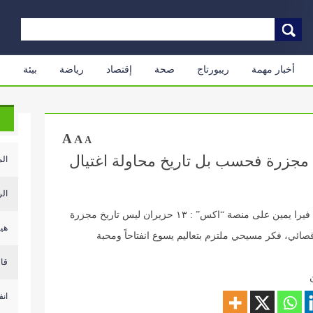
أخبار مهمة
ريبورتاج
صحة
إقتصاد
رياضة
بيئة
م
A
A
A
ليس تاريخ مجزرة فحسب بل تاريخ محاولة اغتيال
الم
الر
كتبت عضو المكتب السياسي في تيار المرده السيدة فيرا يمين على منصة “اكس” : ١٣ حزيران ليس تاريخ مجزرة
هيئ
صائي، فكر مسيحي ملتزم بتعاليم يسوع انفتاحاً ومحبة
قال
انف