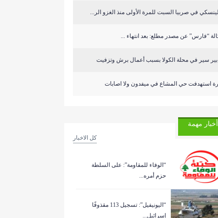
ينسكي في صربيا السبت للمرة الأولى منذ الغزو الر...
لة “فارس” عن مصدر مطلع: بعد انتهاء ...
ابير سير في محلة الكولا بسبب أعمال برش وتزفيت
رة استهدفت حي المشاع في ميفدون ولا اصابات
أخبار مهمة
كل الاخبار
“الوفاء للمقاومة”: على السلطة
حزم أمره...
“اليونيفيل”: تسجيل 113 مقذوفًا
إسرائيل...