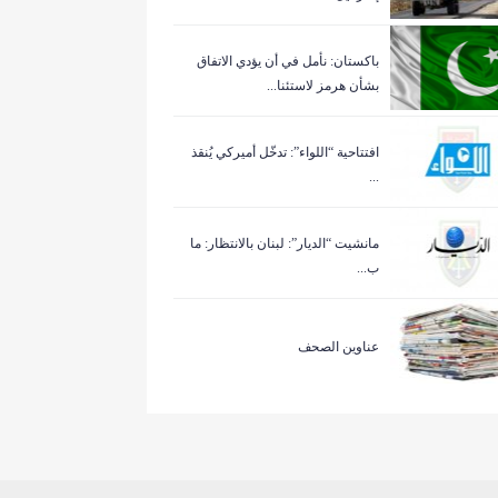
باكستان: نأمل في أن يؤدي الاتفاق
بشأن هرمز لاستئنا...
افتتاحية “اللواء”: تدخّل أميركي يُنقذ
...
مانشيت “الديار”: لبنان بالانتظار: ما
ب...
عناوين الصحف