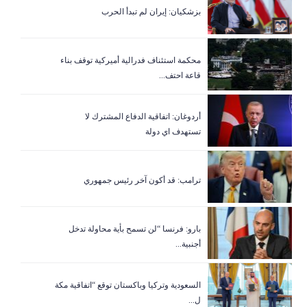
بزشكيان: إيران لم تبدأ الحرب
‏محكمة استئناف فدرالية أميركية توقف بناء
قاعة احتف...
أردوغان: اتفاقية الدفاع المشترك لا
تستهدف اي دولة
ترامب: قد أكون آخر رئيس جمهوري
بارو: فرنسا “لن تسمح بأية محاولة تدخل
أجنبية...
السعودية وتركيا وباكستان توقع “اتفاقية مكة
ل...