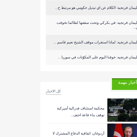
مان فرنجيه: الكلام عن اي تبديل حكومي هو مرتبط ح...
يمان فرنجيه: في بكركي وتحت سقفها لطالما تخوفت
..
مان فرنجيه: لماذا استغراب موقف الشيخ نعيم قاسم ...
مان فرنجيه: خوفنا اليوم على المكوّنات في سوريا ...
أخبار مهمة
كل الاخبار
‏محكمة استئناف فدرالية أميركية
توقف بناء قاعة احتف...
أردوغان: اتفاقية الدفاع المشترك لا