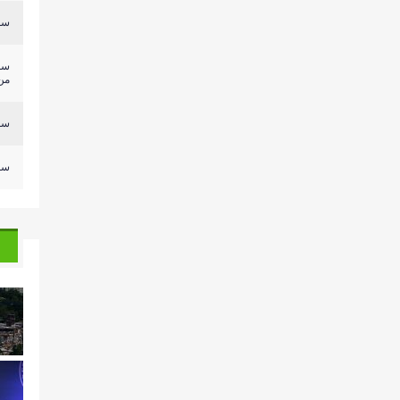
سلي
سل
من.
سلي
سلي