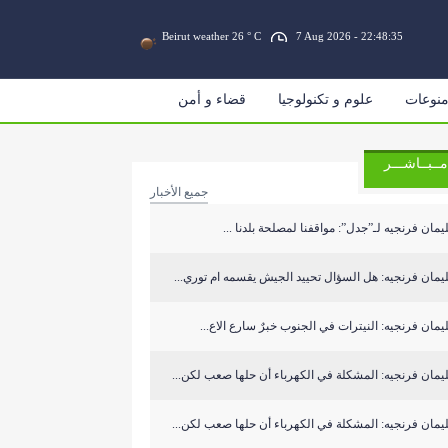
Beirut weather 26 ° C
7 Aug 2026 - 22:48:35
نوعات
علوم و تكنولوجيا
قضاء و أمن
مــبــاشـــر
جميع الأخبار
مان فرنجيه لـ”جدل”: مواقفنا لمصلحة بلدنا ...
مان فرنجيه: هل السؤال تحييد الجيش يقسمه ام توري...
مان فرنجيه: النيترات في الجنوب خبرٌ سارع الاع...
مان فرنجيه: المشكلة في الكهرباء أن حلها صعب لكن...
مان فرنجيه: المشكلة في الكهرباء أن حلها صعب لكن...