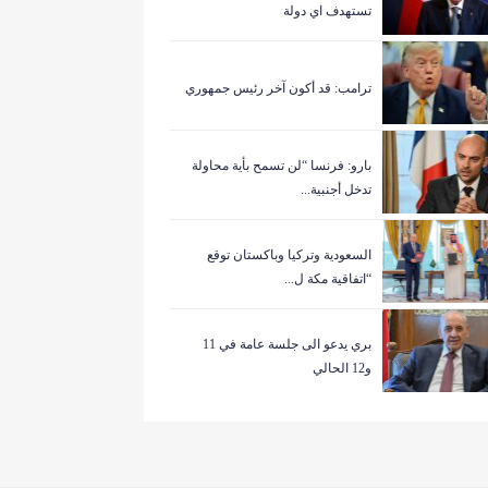
تستهدف اي دولة
ترامب: قد أكون آخر رئيس جمهوري
بارو: فرنسا “لن تسمح بأية محاولة
تدخل أجنبية...
السعودية وتركيا وباكستان توقع
“اتفاقية مكة ل...
بري يدعو الى جلسة عامة في 11
و12 الحالي