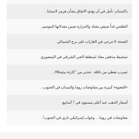
باكستان: نأمل في أن يؤدي الاتفاق بشأن هرمز لاستئنا...
الطقس غداً صيفي معتاد والحرارة ضمن معدلاتها الموسم...
الصحة: 8 جرحى في الغارات على برج الشمالي
تمشيط مدفعي معاد لمنطقة الحي الشرقي في المنصوري
تسرب نفطي من ناقلة.. تحذير من “كارثة بيئية&#...
«الفجوة» كبيرة بين مفاوضات روما والميدان في الجنوب...
أسعار الذهب عند أعلى مستوى في 7 أسابيع
مفاوضات في روما… وجواب إسرائيلي ناري في الجنوب!..