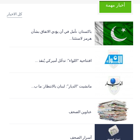
أخبار مهمة
كل الاخبار
باكستان: نأمل في أن يؤدي الاتفاق بشأن
هرمز لاستئنا...
افتتاحية “اللواء”: تدخّل أميركي يُنقذ ...
مانشيت “الديار”: لبنان بالانتظار: ما ب...
عناوين الصحف
أسرار الصحف