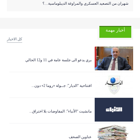
شهران من التصعيد العسكري والمراوغة الديبلوماسية…؟
أخبار مهمة
كل الاخبار
بري يدعو الى جلسة عامة في 11 و12 الحالي
افتتاحية “الديار”: جــولة «روما 2» دون...
مانشيت “الأنباء”: المفاوضات بلا اختراق...
عناوين الصحف