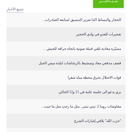
مــبــاشـــر
جميع الأخبار
الحجار والبساط اكدا تعزيز التنسيق لمتابعة الصادرات...
تفجيرات للعدو في وادي الحجير
مسيّرة معادية تلقي قنبلة صوتية باتجاه جرافة للجيش ...
قصف مدفعي معاد وتمشيط بالرشاشات لبلدة ميس الجبل
قوات الاحتلال تحرق محطة مياه شقرا
بري يدعو الى جلسة عامة في 11 و12 الحالي
مفاوضات روما 2: تيتي تيتي.. متل ما رحتِ متل ما جيت...
“حزب الله” يلاقي إشارات الشرع