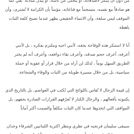
من دون أن يتنكّر لأصدقائه، أو يتخلّى عن ناسه، أو يبدّل مبادئه. بقي كما
هو صادقاً مع نفسه، منسجماً مع قناعاته، مؤمناً بأن الكرامة لا تُشترى، وأن
الموقف ليس سلعة، وأن الانتماء الحقيقي يظهر عندما تصبح كلفة الثبات
باهظة.
أنا لا استنكر هذه الوقاحة بحقه، لأنني احبه وملتزم بفكره ، بل لأنني
أعرفه، أعرف حجم صدقه، وأعرف نقاء دوافعه، وأعرف أنه لم يختر
الطريق السهل يوماً ، لذلك لن أراه من خلال قرار أو عقوبة أو حملة
سياسية، بل من خلال مسيرة طويلة من الثبات والوفاء والشجاعة.
إن قيمة الرجال لا تُقاس باللوائح التي تُكتب في العواصم، بل بالتاريخ الذي
يكتبونه بأفعالهم ، والرجال الكبار لا تُعرّفهم القرارات الصادرة بحقهم، بل
المواقف التي اتخذوها عندما كان الثبات مكلفاً والصمت أكثر أماناً.
سيبقى سليمان فرنجيه في نظري وبنظر اكثرية اللبنانيين الشرفاء وجدان