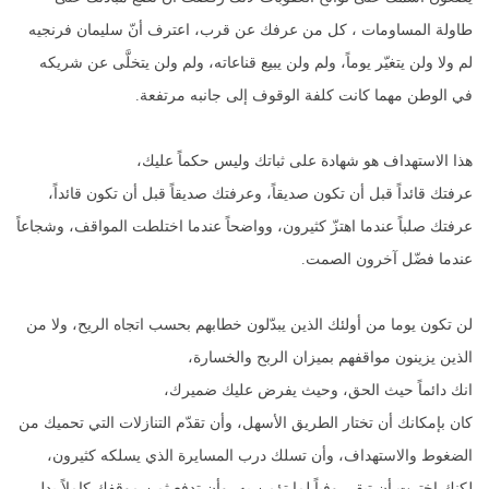
طاولة المساومات ، كل من عرفك عن قرب، اعترف أنّ سليمان فرنجيه
لم ولا ولن يتغيّر يوماً، ولم ولن يبيع قناعاته، ولم ولن يتخلَّى عن شريكه
في الوطن مهما كانت كلفة الوقوف إلى جانبه مرتفعة.
هذا الاستهداف هو شهادة على ثباتك وليس حكماً عليك،
عرفتك قائداً قبل أن تكون صديقاً، وعرفتك صديقاً قبل أن تكون قائداً،
عرفتك صلباً عندما اهتزّ كثيرون، وواضحاً عندما اختلطت المواقف، وشجاعاً
عندما فضّل آخرون الصمت.
لن تكون يوما من أولئك الذين يبدّلون خطابهم بحسب اتجاه الريح، ولا من
الذين يزينون مواقفهم بميزان الربح والخسارة،
انك دائماً حيث الحق، وحيث يفرض عليك ضميرك،
كان بإمكانك أن تختار الطريق الأسهل، وأن تقدّم التنازلات التي تحميك من
الضغوط والاستهداف، وأن تسلك درب المسايرة الذي يسلكه كثيرون،
لكنك اخترت أن تبقى وفياً لما تؤمن به، وأن تدفع ثمن موقفك كاملاً بدل