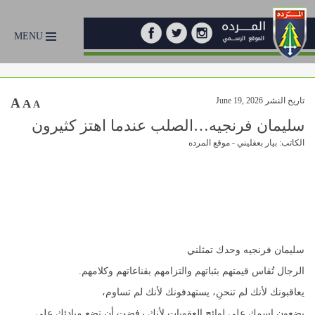
MENU
تاريخ النشر June 19, 2026
A
A
A
سليمان فرنجيه…الصلب عندما اهتز كثيرون
الكاتب: بيار بعقليني - موقع المرده
سليمان فرنجيه وحدك تمثلني
الرجال تُقاس قيمتهم بثباتهم والتزامهم بقناعاتهم وكلامهم.
يعاقبونك لأنك لم تنحنِ، يستهدفونك لأنك لم تساوم،
يضعون اسمك على لوائح العقوبات لأنك رفضت أن تضع مبادئك على