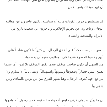
أن تبيع موقفك بثمن بخس.
قد يستطيعون فرض عقوبات مالية أو سياسية، لكنهم عاجزون عن معاقبة
الوفاء، وعاجزون عن تجريم الإخلاص، وعاجزون عن شطب تاريخ من
الالتزام والتضحية والعطاء.
العقوبات ليست حكماً على أخلاق الرجال، بل كثيراً ما تكون شاهداً على
أنهم رفضوا الخضوع عندما كان المطلوب منهم أن يخضعوا،
من السهل أن تكون صاحب موقف عندما يكون الموقف بلا ثمن، أما عندما
يصبح الثمن حصاراً وضغوطاً وتشويهاً واستهدافاً، وتبقى ثابتاً، لا تساوم ولا
تتراجع، فهنا يُعرف الرجال، وهنا يظهر الفرق بين من يؤمن بالمبادئ ومن
يتاجر بها.
إن ما يميّز سليمان فرنجيه ليس أنه واجه الضغوط فحسب، بل أنه واجهها