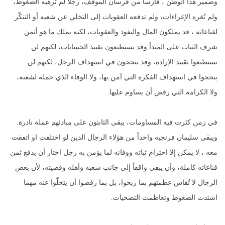
وضمير هذا الوطن ، فارساً من فرسان الموقف، رجلاً لم تُرهبه الضغوط،
ولم تُغره الإغراءات، ولم تدفعه العقوبات إلى التخلي عن شعبه أو التنكّر
لقناعاته ، قد يملكون المال والنفوذ والعقوبات، لكنه يملك ما هو أثمن
شرف الثبات على المبدأ وقد يستطيعون تقييد الحسابات، لكنهم لن
يستطيعوا تقييد الإرادة، وقد ينجحون في استهداف الرجل، لكنهم لن
ينجحوا في استهداف الفكرة التي آمن بها، ولا الوفاء الذي حمله لشعبه،
ولا الكرامة التي رفض أن يساوم عليها.
في زمن كثرت فيه المساومات، يبقى الثابتون على مبادئهم عملة نادرة.
ويبقى سليمان فرنجيه واحداً من هؤلاء الرجال الذين لو اختلفت او اتفقت
معه ، لا يمكن إلا احترام ثباته ووفائه لما يؤمن به رجل اختار أن يدفع ثمن
قناعاته كاملة، وأن يبقى واقفاً إلى جانب شعبه وأهله وقضيته، لأن بعض
الرجال لا تُقاس عظمتهم بما ربحوا، بل بما رفضوا أن يتخلّوا عنه مهما
اشتدت الضغوط وتعاظمت التضحيات.