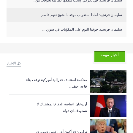
سليمان فرنجيه: في بكركي وتحت سقفها لطالما تخوفت من...
سليمان فرنجيه: لماذا استغراب موقف الشيخ نعيم قاسم ...
سليمان فرنجيه: خوفنا اليوم على المكوّنات في سوريا ...
أخبار مهمة
كل الاخبار
‏محكمة استئناف فدرالية أميركية توقف بناء
قاعة احتف...
أردوغان: اتفاقية الدفاع المشترك لا
تستهدف اي دولة
ترامب: قد أكون آخر رئيس جمهوري