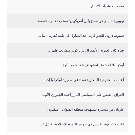
مقدمات نشرات الاخبار
نيويورك تايمز عن مسؤولين أمريكيين: سحب ذخائر مخصصة...
سقوط درون للعدو قرب أحد المنازل في بلدة كفرمان ما ...
قناة كان العبرية: الأدميرال براد كوبر هبط بعد ظهر ...
أوكرانيا: لم نتعمّد استهداف بلغاريا بمسيّرة
أ.ف.ب: الخارجية البلغارية تستدعي سفيرة أوكرانيا إث...
العراق: القبض على السياسي البارز أحمد الجبوري الأم...
غارتان من مسيرة تستهدف منطقة الصوان – ميفدون
نائب قائد قوة القدس في حرس الثورة الإسلامية: فشل ا...