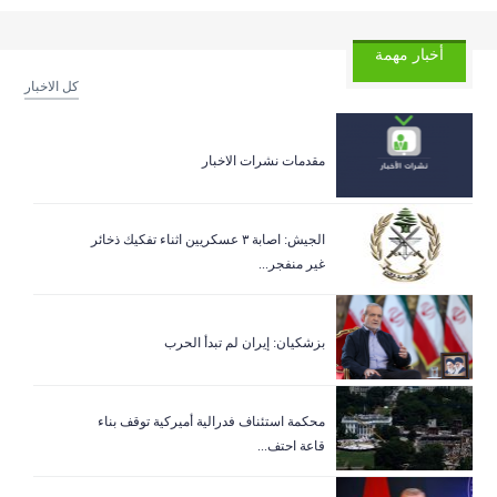
أخبار مهمة
كل الاخبار
مقدمات نشرات الاخبار
الجيش: اصابة ٣ عسكريين اثناء تفكيك ذخائر
غير منفجر...
بزشكيان: إيران لم تبدأ الحرب
‏محكمة استئناف فدرالية أميركية توقف بناء
قاعة احتف...