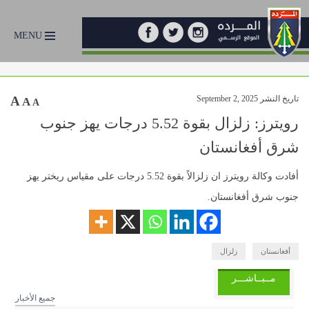
MENU
تاريخ النشر September 2, 2025
A
A
A
رويترز: زلزال بقوة 5.52 درجات يهز جنوب
شرق أفغانستان
أفادت وكالة رويترز ان زلزالاً بقوة 5.52 درجات على مقياس ريختر يهز
جنوب شرق أفغانستان.
أفغانستان
زلزال
مــبــاشـــر
جميع الأخبار