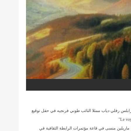
لس رفلي دياب ممثلا النائب طوني فرنجيه في حفل توقيع
ة ماريلين منسى في قاعة مؤتمرات الرابطة الثقافية في