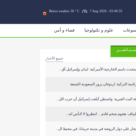
Beirut weather 26 ° C
7 Aug 2026 - 03:40:36
نوعات
علوم و تكنولوجيا
قضاء و أمن
مــبــاشـــر
جميع الأخبار
تحدث باسم الخارجية الأميركية: لبنان وإسرائيل أق...
ئاسة التركية: اردوغان يزور السعودية الجمعة
ة البث العبرية: واشنطن أبلغت إسرائيل أن حزب الل...
يباف: هجوم ضخم قادم… انتظروا لا لابأس انه...
جار على دوار الروضة في مدينة جرمانا، في محيط ال...