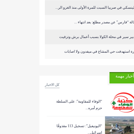
ينسكي في صربيا السبت للمرة الأولى منذ الغزو الر...
لة “فارس” عن مصدر مطلع: بعد انتهاء ...
ابير سير في محلة الكولا بسبب أعمال برش وتزفيت
رة استهدفت حي المشاع في ميفدون ولا اصابات
أخبار مهمة
كل الاخبار
“الوفاء للمقاومة”: على السلطة
حزم أمره...
“اليونيفيل”: تسجيل 113 مقذوفًا
إسرائيل...