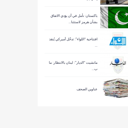
باكستان: نأمل في أن يؤدي الاتفاق
بشأن هرمز لاستئنا...
افتتاحية “اللواء”: تدخّل أميركي يُنقذ
...
مانشيت “الديار”: لبنان بالانتظار: ما
ب...
عناوين الصحف