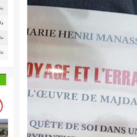
زيل
وكا
تد
غا