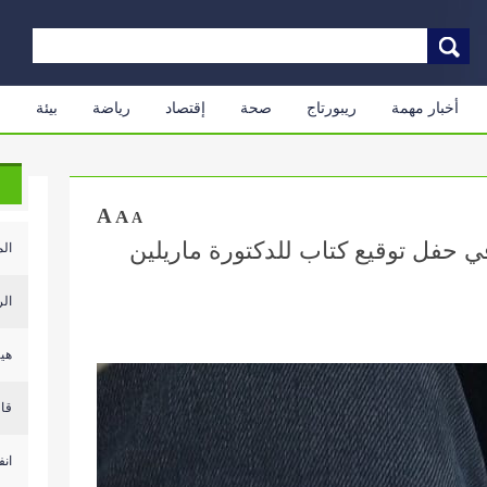
أخبار مهمة
ريبورتاج
صحة
إقتصاد
رياضة
بيئة
م
A
A
A
ي حفل توقيع كتاب للدكتورة ماريلين
الم
الر
هيئ
قال
انف