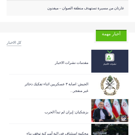
غارتان من مسيرة تستهدف منطقة الصوان – ميفدون
أخبار مهمة
كل الاخبار
مقدمات نشرات الاخبار
الجيش: اصابة ٣ عسكريين اثناء تفكيك ذخائر
غير منفجر...
بزشكيان: إيران لم تبدأ الحرب
‏محكمة استئناف فدرالية أميركية توقف بناء