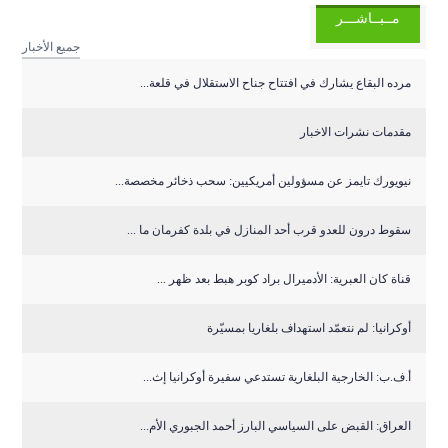
مــبــاشـــر
جميع الأخبار
مرده البقاع يشارك في افتتاح جناح الاستقلال في قلعة...
مقدمات نشرات الاخبار
نيويورك تايمز عن مسؤولين أمريكيين: سحب ذخائر مخصصة...
سقوط درون للعدو قرب أحد المنازل في بلدة كفرمان ما ...
قناة كان العبرية: الأدميرال براد كوبر هبط بعد ظهر ...
أوكرانيا: لم نتعمّد استهداف بلغاريا بمسيّرة
أ.ف.ب: الخارجية البلغارية تستدعي سفيرة أوكرانيا إث...
العراق: القبض على السياسي البارز أحمد الجبوري الأم...