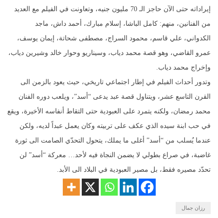
إيراداته حتى الآن حاجز الـ 70 مليون جنيه، وتعاونت في الفيلم مع العديد
من الفنانين، منهم: كامل الباشا، إسلام مبارك، أحمد داش، ماجد
الكدواني، علي قاسم، محمود السراج، مصطفى شحاتة، إيمان يوسف،
عمرو القاضي، وهو قصة محمد دياب، وسيناريو وحوار خالد وشيرين دياب،
وإخراج محمد دياب.
وتدور أحداث الفيلم في إطار اجتماعي تاريخي، حيث يعود بالزمن الى
القرن التاسع عشر، ويتناول قصة عبد يدعى “أسد”، ويلعب دوره الفنان
محمد رمضان، ولكنه يتمرد على العبودية حتى التقاط أنفاسه الأخيرة، ويقع
في حب ابنة سيده الذي عكف على تربيته وكان يعمل عبداً لديه، ولكن
عندما يُسلب من “أسد” أغلى ما يملك، يتحول التحدّي الصامت الى ثورة
غاضبة، في صراع بطولي لا يضمن النجاة فيه لأحد… معركة “أسد” لن
تحدّد مصيره فقط، بل مصير العبودية في البلاد الى الأبد.
رزان جمال