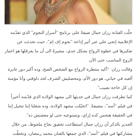
حلّت الفنانة رزان جمال ضيفةً على برنامج “أسرار النجوم” الذي تقدّمه
الإعلامية إنجي علي عبر أثير إذاعة “نجوم إف إم”، حيث تحدثت عن
تفكيرها في خطوة الزواج بشكل جدي، مشيرةً الى أن ما يعرقلها هو اختيار
الزوج المناسب حتى الآن.
وقالت رزان: “أكيد منتظرة الزواج مع الشخص الصح، وده أكبر دور عايزة
ألعبه في حياتي، هو دور الأم، ومحصليش الشرف لحد دلوقتي وأنا مؤمنة
إن كل حاجة نصيب”.
كما تطرقت رزان جمال في حديثها الى مشهد الولادة الذي قدّمته أخيراً
في فيلم “أسد”، مضيفةً: “اتخيّلت مشهد الولادة، وده شغلنا إننا نتخيل إننا
في الحقيقة هنحس كده إزاي، ونستوعبه حتى لو معشتش ده”.
الجدير بالذكر أن رزان جمال استطاعت تحقيق نجاح ملحوظ، من خلال
مشاركتها في فيلم “أسد”، الذي جمعها بالفنان محمد رمضان، وتخطّت