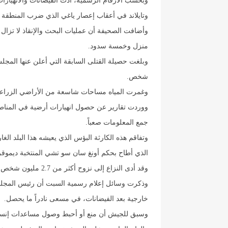
وتايلاند في أعقاب إعصار ياغي الذي ضرب المنطقة ن
منزل وخمسة سدود.
شخص.
وغمرت المياه مساحات شاسعة من الأراضي الزراعية 
ووردت تقارير عن حصول انهيارات أرضية في المناطق
جمع المعلومات صعباً.
الذي أطاح بحكم أونغ سان سو تشي المنتخبة ديموقرا
وقد أدى النزاع إلى نزوح أكثر من 2.7 مليون شخص في بورما.
وذكرت وسائل إعلام رسمية السبت أن رئيس المجلس
خارجية بعد الفيضانات، في مسعى نادراً ما يحصل.
وسبق للجيش أن منع أو أحبط وصول مساعدات إنسان