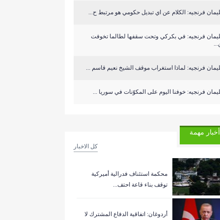
مان فرنجيه: الكلام عن اي تبديل حكومي هو مرتبط ح...
يمان فرنجيه: في بكركي وتحت سقفها لطالما تخوفت
..
مان فرنجيه: لماذا استغراب موقف الشيخ نعيم قاسم ...
مان فرنجيه: خوفنا اليوم على المكوّنات في سوريا ...
أخبار مهمة
كل الاخبار
‏محكمة استئناف فدرالية أميركية
توقف بناء قاعة احتف...
أردوغان: اتفاقية الدفاع المشترك لا