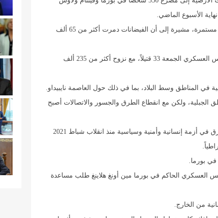
وبحسب الأرقام الرسمية، أدت الفيضانات والانهيارات الأرضية إلى مصرع 350 شخصاً في بورما وفيتنام ولاوس
هاية الأسبوع الماضي.
وأضافت الصحيفة أن عمليات البحث والإنقاذ لا تزال مستمرة، مشيرة إلى أن الفيضانات دمرت أكثر من 65 ألف
وبلغت حصيلة القتلى السابقة التي أعلن عنها المجلس العسكري الجمعة 33 قتيلاً، مع نزوح أكثر من 235 ألف
في المناطق وسط البلاد، بما في ذلك حول العاصمة نايبيداو.
 الجبلية، ولكن مع انقطاع الطرق والجسور والاتصالات أصبح
وتفاقم هذه الكارثة البؤس الذي يعيشه هذا البلد الغارق في أزمة إنسانية وأمنية وسياسية منذ انقلاب شباط 2021
طياً.
 العسكري الحاكم في بورما مين أونغ هلاينغ طلب مساعدة
ية من الخارج.