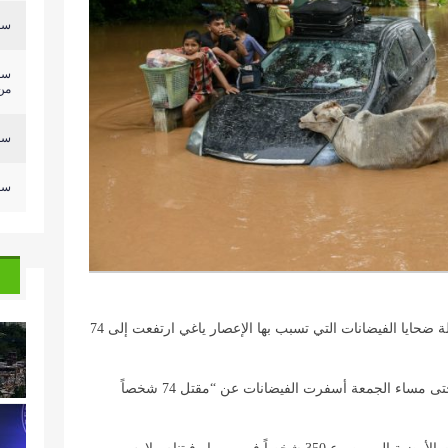
سلي
سل
من.
سلي
سلي
أفادت وسائل إعلام رسمية في بورما الأحد أن حصيلة ضحايا الفيضانات التي تسبب بها الإعصار ياغي ارتفعت إلى 74
وذكرت صحيفة “غلوبال نيو لايت أوف ميانمار” أنه حتى مساء الجمعة أسفرت الفيضانات عن “مقتل 74 شخصاً