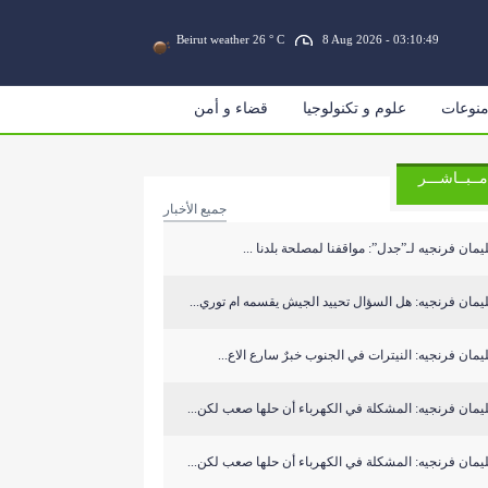
Beirut weather 26 ° C
8 Aug 2026 - 03:10:49
نوعات
علوم و تكنولوجيا
قضاء و أمن
مــبــاشـــر
جميع الأخبار
مان فرنجيه لـ”جدل”: مواقفنا لمصلحة بلدنا ...
مان فرنجيه: هل السؤال تحييد الجيش يقسمه ام توري...
مان فرنجيه: النيترات في الجنوب خبرٌ سارع الاع...
مان فرنجيه: المشكلة في الكهرباء أن حلها صعب لكن...
مان فرنجيه: المشكلة في الكهرباء أن حلها صعب لكن...