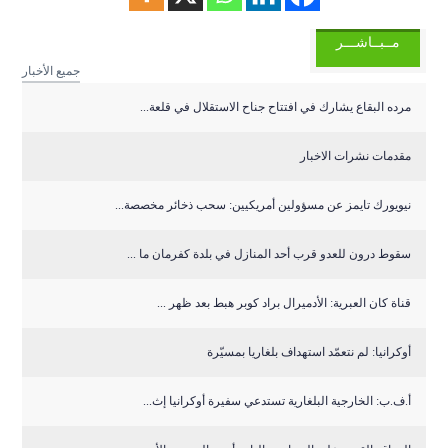
مــبــاشـــر
جميع الأخبار
مرده البقاع يشارك في افتتاح جناح الاستقلال في قلعة...
مقدمات نشرات الاخبار
نيويورك تايمز عن مسؤولين أمريكيين: سحب ذخائر مخصصة...
سقوط درون للعدو قرب أحد المنازل في بلدة كفرمان ما ...
قناة كان العبرية: الأدميرال براد كوبر هبط بعد ظهر ...
أوكرانيا: لم نتعمّد استهداف بلغاريا بمسيّرة
أ.ف.ب: الخارجية البلغارية تستدعي سفيرة أوكرانيا إث...