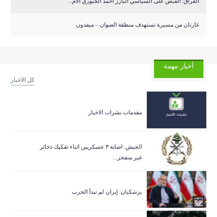
العراق: القبض على السياسي البارز أحمد الجبوري الأم...
غارتان من مسيرة تستهدف منطقة الصوان – ميفدون
أخبار مهمة
كل الاخبار
مقدمات نشرات الاخبار
الجيش: اصابة ٣ عسكريين اثناء تفكيك ذخائر
غير منفجر...
بزشكيان: إيران لم تبدأ الحرب