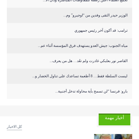
تجمع العلماء اعلن رفضه للمفاوضات المباشرة ودان الا...
الوزير حيدر التقى وفدين من “اوجيرو” وم...
ترامب: قد أكون آخر رئيس جمهوري
مياه الجنوب: جيش العدو يستهدف فرق المؤسسة أثناء عم...
القاصر نور بعلبكي غادرت ولم تعُد… هل من يعرف...
ليست السلطة فقط… 8 أطعمة تساعدك على تناول الخضار و...
بارو: فرنسا “لن تسمح بأية محاولة تدخل أجنبية...
أخبار مهمة
كل الاخبار