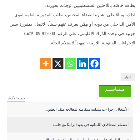
بطاقة خاصّة باللاجئين الفلسطينيين، وُجِدَت بحوزته.
لذلك، وبناءً على إشارة القضاء المختص، تطلب المديرية العامة لقوى
الأمن الداخلي من ذويه أو مِمَّن يعرف عنهم شيئاً، الاتصال بمفرزة سير
جونية في وحدة الدّرك الإقليمي، على الرقم: 917000-09، لاتّخاذ
الإجراءات القانونية اللازمة، تمهيداً لاستلام الجثّة.
البوار
مــبــاشـــر
جميع الأخبار
الأشغال: إجراءات ميدانية متكاملة لمعالجة ملف الطيو...
اعتصام لمتعاقدي اللبنانية في بعبدا تزامنًا مع جلسة...