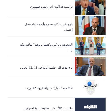
ترامب: قد أكون آخر رئيس جمهوري
بارو: فرنسا “لن تسمح بأية محاولة تدخل
أجنبية...
السعودية وتركيا وباكستان توقع “اتفاقية مكة
ل...
بري يدعو الى جلسة عامة في 11 و12 الحالي
افتتاحية “الديار”: جــولة «روما 2» دون...
مانشيت “الأنباء”: المفاوضات بلا اختراق...