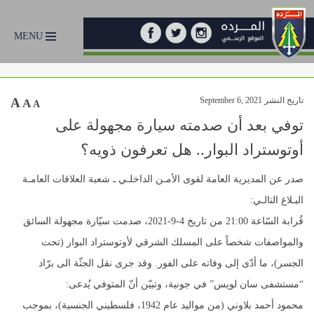
MENU
تاريخ النشر September 6, 2021
A
A
A
توفي بعد أن صدمته سيارة مجهولة على
أوتوستراد البوار.. هل تعرفون ذويه؟
صدر عن المديرية العامة لقوى الأمـن الداخلـي ـ شعبة العلاقات العامـة
البـلاغ التالـي:
قُرابة السّاعة 21:00 من تاريخ 4-9-2021، صدمت سيّارة مجهولة السائق
والمواصفات شخصاً على المسلك الشرقي لأوتوستراد البوار (تحت
الجسر)، ما أدّى إلى وفاته على الفور. وقد جرى نقل الجثّة الى برّاد
“مستشفى سان لويس” في جونية، وتبيّن أنّ المتوفي يُدعى:
محمود أحمد بلاوني (من مواليد عام 1942، فلسطيني الجنسية)، بموجب