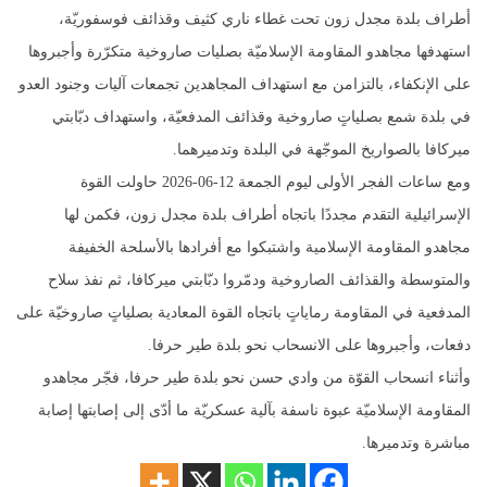
أطراف بلدة مجدل زون تحت غطاء ناري كثيف وقذائف فوسفوريّة،
استهدفها مجاهدو المقاومة الإسلاميّة بصليات صاروخية متكرّرة وأجبروها
على الإنكفاء، بالتزامن مع استهداف المجاهدين تجمعات آليات وجنود العدو
في بلدة شمع بصلياتٍ صاروخية وقذائف المدفعيّة، واستهداف دبّابتي
ميركافا بالصواريخ الموجّهة في البلدة وتدميرهما.
ومع ساعات الفجر الأولى ليوم الجمعة 12-06-2026 حاولت القوة
الإسرائيلية التقدم مجددًا باتجاه أطراف بلدة مجدل زون، فكمن لها
مجاهدو المقاومة الإسلامية واشتبكوا مع أفرادها بالأسلحة الخفيفة
والمتوسطة والقذائف الصاروخية ودمّروا دبّابتي ميركافا، ثم نفذ سلاح
المدفعية في المقاومة رماياتٍ باتجاه القوة المعادية بصلياتٍ صاروخيّة على
دفعات، وأجبروها على الانسحاب نحو بلدة طير حرفا.
وأثناء انسحاب القوّة من وادي حسن نحو بلدة طير حرفا، فجّر مجاهدو
المقاومة الإسلاميّة عبوة ناسفة بآلية عسكريّة ما أدّى إلى إصابتها إصابة
مباشرة وتدميرها.