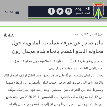
MENU
تاريخ النشر June 12, 2026
A
A
A
بيان صادر عن غرفة عمليات المقاومة حول
محاولة العدو التقدم باتجاه بلدة مجدل زون
صدر بيان عن غرفة عمليّات المقاومة الإسلاميّة حول محاولة العدوّ
الإسرائيلي التقدّم باتجاه بلدة مجدل زون:‏
دفاعًا عن لبنان وشعبه، وردًّا على خرق العدوّ الإسرائيليّ لوقف إطلاق النّار
والاعتداءات التي طالت القرى في جنوب لبنان وأسفرت عن ارتقاء شهداء
وسقوط عدد من الجرحى بين المدنيّين، وبعد رصد قوّة إسرائيليّة مؤلّفة
من 12 آلية مدرّعة بدأت بالتحرك ليل الخميس 11-06-2026 من بلدة شمع
إلى مثلّث الرجمين – طير حرفا ومن ثمّ إلى منطقة وادي حسن باتجاه