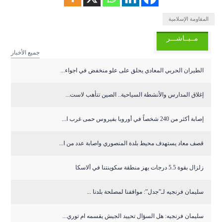
المقاومة الإسلامية
مــبــاشـــر
جميع الأخبار
الطيران الحربي المعادي يحلق على علو منخفض في اجواء...
إغلاق المدارس والأنشطة السياحية.. الصين تتأهب لاست...
إصابة أكثر من 240 شخصاً في أوروبا بفيروس حمى غرب ا...
قصف معاد يستهدف محيط بلدة المنصوري واصابة عدد من ا...
زلزال بقوة 5.5 درجات يهز منطقة سكوينتنا في ألاسكا
سليمان فرنجيه لـ”جدل”: مواقفنا لمصلحة بلدنا ...
سليمان فرنجيه: هل السؤال تحييد الجيش يقسمه ام توري...