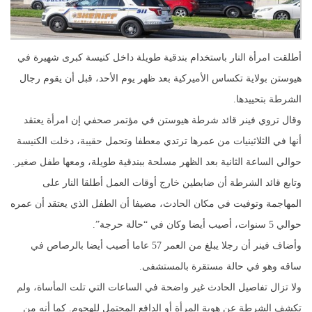
أطلقت امرأة النار باستخدام بندقية طويلة داخل كنيسة كبرى شهيرة في
هيوستن بولاية تكساس الأميركية بعد ظهر يوم الأحد، قبل أن يقوم رجال
الشرطة بتحييدها.
وقال تروي فينر قائد شرطة هيوستن في مؤتمر صحفي إن امرأة يعتقد
أنها في الثلاثينيات من عمرها ترتدي معطفا وتحمل حقيبة، دخلت الكنيسة
حوالي الساعة الثانية بعد الظهر مسلحة ببندقية طويلة، ومعها طفل صغير.
وتابع قائد الشرطة أن ضابطين خارج أوقات العمل أطلقا النار على
المهاجمة وتوفيت في مكان الحادث، مضيفا أن الطفل الذي يعتقد أن عمره
حوالي 5 سنوات، أصيب أيضا وكان في “حالة حرجة”.
وأضاف فينر أن رجلا يبلغ من العمر 57 عاما أصيب أيضا بالرصاص في
ساقه وهو في حالة مستقرة بالمستشفى.
ولا تزال تفاصيل الحادث غير واضحة في الساعات التي تلت المأساة، ولم
تكشف الشرطة عن هوية المرأة أو الدافع المحتمل للهجوم. كما أنه من