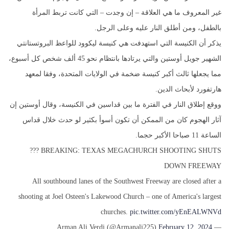
غير المعروف ما هي العلاقة – إن وجدت – التي كانت تربط المرأة
بالطفل، ومن أطلق النار عليه وعلى الرجل.
يذكر أن الكنيسة التي استهدفت هي كنيسة ليكوود للواعظ البروتستانتي
الشهير جويل أوستين والتي يرتادها بانتظام نحو 45 ألف شخص كل أسبوع،
مما يجعلها ثالث أكبر كنيسة ضخمة في الولايات المتحدة، وفقا لمعهد
هارتفورد لأبحاث الدين.
ووقع إطلاق النار في الفترة ما بين قداسين في الكنيسة، وقال أوستين إن
آثار الهجوم كان من الممكن أن تكون أسوأ بكثير لو حدث خلال قداس
الساعة 11 صباحا الأكبر حجما.
??? BREAKING: TEXAS MEGACHURCH SHOOTING SHUTS
DOWN FREEWAY
All southbound lanes of the Southwest Freeway are closed after a
shooting at Joel Osteen's Lakewood Church – one of America's largest
churches.
pic.twitter.com/yEnEALWNVd
February 12, 2024
— Arman Ali Verdi (@Armanali225)