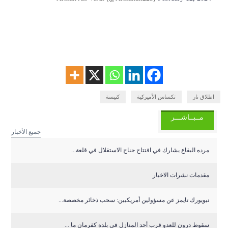
اطلاق نار
تكساس الأميركية
كنيسة
مــبــاشـــر
جميع الأخبار
مرده البقاع يشارك في افتتاح جناح الاستقلال في قلعة...
مقدمات نشرات الاخبار
نيويورك تايمز عن مسؤولين أمريكيين: سحب ذخائر مخصصة...
سقوط درون للعدو قرب أحد المنازل في بلدة كفرمان ما ...