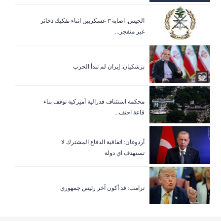
الجيش: اصابة ٣ عسكريين اثناء تفكيك ذخائر
غير منفجر...
بزشكيان: إيران لم تبدأ الحرب
‏محكمة استئناف فدرالية أميركية توقف بناء
قاعة احتف...
أردوغان: اتفاقية الدفاع المشترك لا
تستهدف اي دولة
ترامب: قد أكون آخر رئيس جمهوري