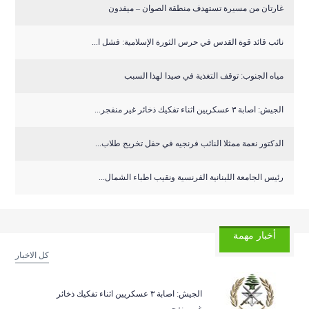
غارتان من مسيرة تستهدف منطقة الصوان – ميفدون
نائب قائد قوة القدس في حرس الثورة الإسلامية: فشل ا...
مياه الجنوب: توقف التغذية في صيدا لهذا السبب
الجيش: اصابة ٣ عسكريين اثناء تفكيك ذخائر غير منفجر...
الدكتور نعمة ممثلا النائب فرنجيه في حفل تخريج طلاب...
رئيس الجامعة اللبنانية الفرنسية ونقيب اطباء الشمال...
أخبار مهمة
كل الاخبار
الجيش: اصابة ٣ عسكريين اثناء تفكيك ذخائر