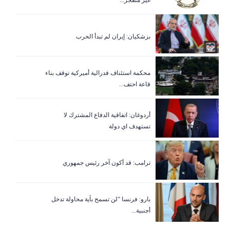
غير منفجر...
بزشكيان: إيران لم تبدأ الحرب
‏محكمة استئناف فدرالية أميركية توقف بناء
قاعة احتف...
أردوغان: اتفاقية الدفاع المشترك لا
تستهدف اي دولة
ترامب: قد أكون آخر رئيس جمهوري
بارو: فرنسا “لن تسمح بأية محاولة تدخل
أجنبية...