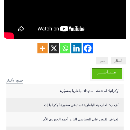
أمطار
دبي
مــبــاشـــر
جميع الأخبار
أوكرانيا: لم نتعمّد استهداف بلغاريا بمسيّرة
أ.ف.ب: الخارجية البلغارية تستدعي سفيرة أوكرانيا إث...
العراق: القبض على السياسي البارز أحمد الجبوري الأم...