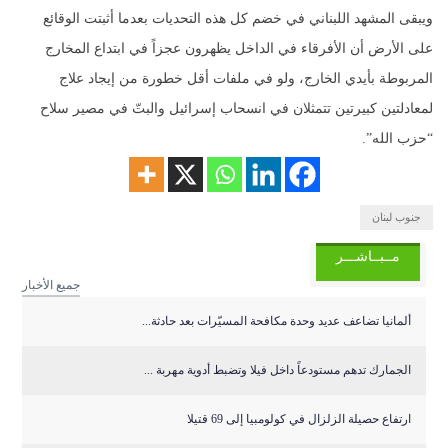
ويبقى المشهد اللبناني في خضم كل هذه التحديات بعدما أثبتت الوقائع
على الأرض أن الأفرقاء في الداخل يظهرون عجزاً في ابتداع المخارج
المربوطة بأيدي الخارج، ولو في ملفات أقل خطورة من إيجاد علاج
لمعادلتين كبيرتين تتمثلان في انسحاب إسرائيل والبتّ في مصير سلاح
“حزب الله”.
جنوب لبنان
مــبــاشـــر
جميع الأخبار
ألمانيا تضاعف عديد وحدة مكافحة المسيّرات بعد حادثة...
الجمارك تدهم مستودعاً داخل فيلا وتضبط أدوية مهربة ...
ارتفاع حصيلة الزلزال في كولومبيا إلى 69 قتيلا