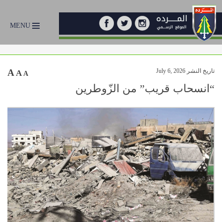
MENU
تاريخ النشر July 6, 2026
A
A
A
“انسحاب قريب” من الزّوطرين