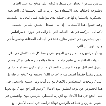
بنيامين نتنياهو لا تغيبان عن سيطرة قواته على موقع تلة علي الطاهر
وطموحه باحتلالها بغية الاستفادة من الرمزية التي تجسدها في الخريطة
العسكرية واستثماره لها في حملته لدى مواطنيه قبيل انتخابات الكنيست.
وعند حصول هذا الانسحاب – إذا تم – سيحل الجيش اللبناني، بحسب
تأكيدات أميركية، في هذه النقاط التي ما زالت في حوزة الإسرائيليين
الذين يستمرون في تفجير منازل عدة في البلدات المحتلة، وخصوصاً في
جنوب نهر الليطاني.
ويحذّر مراقبون هنا من رمي الجيش في وسط كل هذه الأثقال في ظل
التحديات الملقاة على عاتق قيادته المتمثلة بالعماد رودولف هيكل وعدم
تسهيل إسرائيل مهمة المؤسسة العسكرية، إذ لن تكون متساهلة إذا لم
تضمن تنفيذاً حقيقياً لضبط سلاح “حزب الله” وجمعه مع “توقع عرقلة تل
أبيب”. ويتحدث المتحمّسون للاتفاق مع تل أبيب وما رسمته واشنطن في
هذا الخصوص عن توجه لتطبيق بنود الاتفاق “وعدم التراجع عنها”، مع تعويل
على الدفع في هذا الاتجاه مع الزيارة المنتظرة للرئيس عون لواشنطن في
الشهر الجاري واجتماعه بالرئيس دونالد ترامب في البيت الأبيض، مع