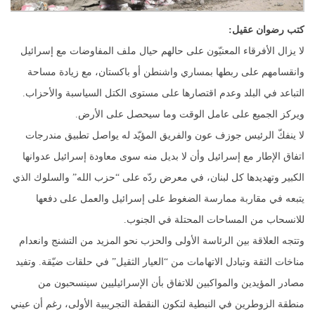
كتب رضوان عقيل:
لا يزال الأفرقاء المعنيّون على حالهم حيال ملف المفاوضات مع إسرائيل
وانقسامهم على ربطها بمساري واشنطن أو باكستان، مع زيادة مساحة
التباعد في البلد وعدم اقتصارها على مستوى الكتل السياسبة والأحزاب.
ويركز الجميع على عامل الوقت وما سيحصل على الأرض.
لا ينفكّ الرئيس جوزف عون والفريق المؤيّد له يواصل تطبيق مندرجات
اتفاق الإطار مع إسرائيل وأن لا بديل منه سوى معاودة إسرائيل عدوانها
الكبير وتهديدها كل لبنان، في معرض ردّه على “حزب الله” والسلوك الذي
يتبعه في مقاربة ممارسة الضغوط على إسرائيل والعمل على دفعها
للانسحاب من المساحات المحتلة في الجنوب.
وتتجه العلاقة بين الرئاسة الأولى والحزب نحو المزيد من التشنج وانعدام
مناخات الثقة وتبادل الاتهامات من “العيار الثقيل” في حلقات ضيّقة. وتفيد
مصادر المؤيدين والمواكبين للاتفاق بأن الإسرائيليين سينسحبون من
منطقة الزوطرين في النبطية لتكون النقطة التجريبية الأولى، رغم أن عيني