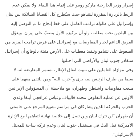
إصرار وزير الخارجية ماركو روبيو على إتمام هذا اللقاء. ولا يمكن عدم
الربط بالزيارة المقررة لنتنياهو حيث ستُطرح كل القضايا الشائكة بين لبنان
وإسرائيل على طاولة ترامب العامل على خط إنجاح ما تم التوصل إليه
بين البلدين تحت مظلته، ولو أن تركيزه الأول ينصبّ على إيران. ويعوّل
الفريق الداعم لخيار المفاوضات مع إسرائيل على فرض ترامب المزيد من
الضغوط على نتنياهو وتنفيذ معطيات على الأرض مثبتة بالوقائع أن إسرائيل
ستغادر جنوب لبنان والأراضي التي احتلتها.
وفي موازاة العاملين على تثبيت اتفاق الإطار، تستمر المعارضة له، لا
سيما من طرف الرئيس نبيه بري و”حزب الله” ومن يلتقي معهما على
ملعب مفاوضات واشنطن وطهران، مع ملاحظة أن المسؤولين الإيرانيين
الأولين عن عملية التفاوض محمد قاليباف وعباس عراقجي أبلغا وفدي
الحزب والحركة اللذين يشاركان في مراسم تشييع المرجع علي خامنئي
أن طهران “لن تترك لبنان ولن تصل إلى خلاصة نهائية لتفاهمها مع الإدارة
الأميركية قبل البتّ في مستقبل جنوب لبنان وعدم تركه ساحة للمحتل
الإسرائيلي”.