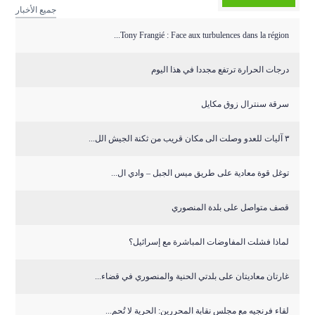
جميع الأخبار
Tony Frangié : Face aux turbulences dans la région...
درجات الحرارة ترتفع مجددا في هذا اليوم
سرقة سنترال زوق مكايل
٣ آليات للعدو وصلت الى مكان قريب من ثكنة الجيش الل...
توغل قوة معادية على طريق ميس الجبل – وادي ال...
قصف متواصل على بلدة المنصوري
لماذا فشلت المفاوضات المباشرة مع إسرائيل؟
غارتان معاديتان على بلدتي الحنية والمنصوري في قضاء...
لقاء فرنجيه مع مجلس نقابة المحررين: الحرية لا تُحم...