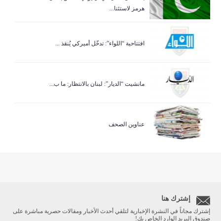
هرمز لاستئنا...
افتتاحية “اللواء”: تدخّل أميركي يُنقذ ...
مانشيت “الديار”: لبنان بالانتظار: ما ب...
عناوين الصحف
إشترك هنا
إشترك مجاناً في النشرة الإخبارية لتلقي أحدث الأخبار ومقالات حصرية مباشرة على
صندوق البريد الوارد الخاص بك!