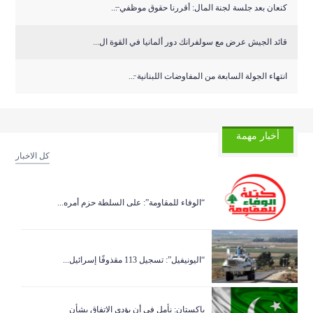
كنعان بعد جلسة لجنة المال: أقررنا حقوق موظفي ̶...
قائد الجيش عرض مع سولفرانك دور ألمانيا في القوة ال...
انتهاء الجولة السابعة من المفاوضات اللبنانية ̵...
أخبار مهمة
كل الاخبار
“الوفاء للمقاومة”: على السلطة حزم أمره...
“اليونيفيل”: تسجيل 113 مقذوفًا إسرائيل...
باكستان: نأمل في أن يؤدي الاتفاق بشأن