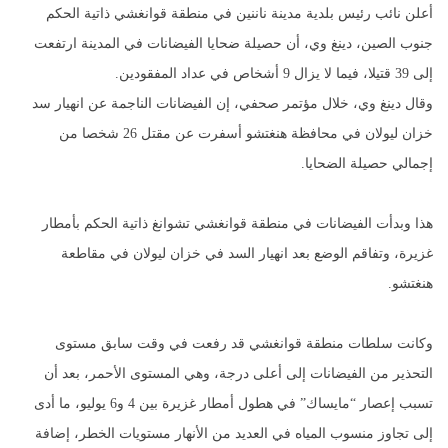
أعلن نائب رئيس بلدية مدينة ناننين في منطقة قوانغشي ذاتية الحكم
جنوب الصين، دينغ وي، أن حصيلة ضحايا الفيضانات في المدينة ارتفعت
إلى 39 قتيلا، فيما لا يزال 9 أشخاص في عداد المفقودين.
وقال دينغ وي، خلال مؤتمر صحفي، إن الفيضانات الناجمة عن انهيار سد
خزان ليولان في محافظة هنغتشو أسفرت عن مقتل 26 شخصا من
إجمالي حصيلة الضحايا.
هذا وبدأت الفيضانات في منطقة قوانغشي تشوانغ ذاتية الحكم بأمطار
غزيرة، وتفاقم الوضع بعد انهيار السد في خزان ليولان في مقاطعة
هنغتشو.
وكانت سلطات منطقة قوانغشي قد رفعت في وقت سابق مستوى
التحذير من الفيضانات إلى أعلى درجة، وهي المستوى الأحمر، بعد أن
تسبب إعصار “مايساك” في هطول أمطار غزيرة بين 4 و6 يوليو، ما أدى
إلى تجاوز منسوب المياه في العديد من الأنهار مستويات الخطر، إضافة