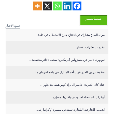
مــبــاشـــر
جميع الأخبار
مرده البقاع يشارك في افتتاح جناح الاستقلال في قلعة...
مقدمات نشرات الاخبار
نيويورك تايمز عن مسؤولين أمريكيين: سحب ذخائر مخصصة...
سقوط درون للعدو قرب أحد المنازل في بلدة كفرمان ما ...
قناة كان العبرية: الأدميرال براد كوبر هبط بعد ظهر ...
أوكرانيا: لم نتعمّد استهداف بلغاريا بمسيّرة
أ.ف.ب: الخارجية البلغارية تستدعي سفيرة أوكرانيا إث...