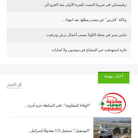
زيلينسكي في صربيا السبت للمرة الأولى منذ الغزو الر...
وكالة “فارس” عن مصدر مطلع: بعد انتهاء ...
تدابير سير في محلة الكولا بسبب أعمال برش وتزفيت
غارة استهدفت حي المشاع في ميفدون ولا اصابات
أخبار مهمة
كل الاخبار
“الوفاء للمقاومة”: على السلطة حزم أمره...
“اليونيفيل”: تسجيل 113 مقذوفًا إسرائيل...