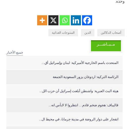
وحده.
أصحاب الدكاكين
الدين
المنتوجات الغذائية
مــبــاشـــر
جميع الأخبار
المتحدث باسم الخارجية الأميركية: لبنان وإسرائيل أق...
الرئاسة التركية: اردوغان يزور السعودية الجمعة
هيئة البث العبرية: واشنطن أبلغت إسرائيل أن حزب الل...
قاليباف: هجوم ضخم قادم… انتظروا لا لابأس انه...
انفجار على دوار الروضة في مدينة جرمانا، في محيط ال...