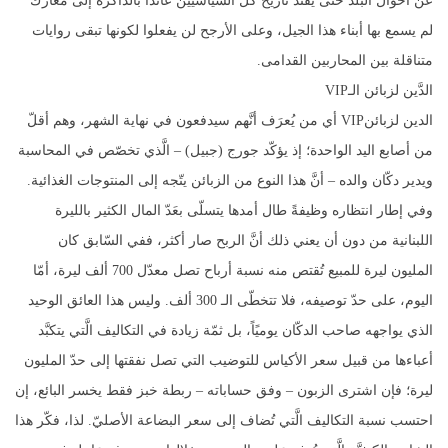
عن أحوال البلد حتّى يفنّد تاريخ كلّ السياسيّين عائداً بالذاكرة إلى معارك
لم يسمع بها أبناء هذا الجيل، وعلى الأرجح لن يفعلوا لكونها تبقى روايات
متناقلة بين المحاربين القدامى.
الدَّين لزبائن الـVIP
الدين لزبائنVIP أي من يُعرَف أنَّهم سيدفعون في نهاية الشهر، وهم أقلّ
من أصابع اليد الواحدة؛ إذ يؤكّد جورج (جبيل) – الَّذي تخصّص في المحاسبة
ويدير دكّان والده – أنَّ هذا النوع من الزبائن يتّجه إلى المنتوجات الغذائية.
وفي إطار انتظاره وظيفةً طال أمدها يتسلّى بعَدّ المال الكثير بالليرة
اللبنانية من دون أن يعني ذلك أنَّ الربح صار أكثر، ففي السّابق كان
المليون ليرة للمبيع تُقتص منه نسبة أرباح تصل معدّل 700 ألف ليرة، أمّا
اليوم، على حدّ توصيفه، فلا تتخطّى الـ 300 ألف. وليس هذا العائق الوحيد
الذي يواجهه صاحب الدكّان يوميًاً، بل ثمّة زيادة في التكاليف الَّتي يتكبَّد
أعباءها من قبيل سعر الأكياس للتوضيب التي تصل نفقتها إلى حدّ المليون
ليرة؛ فإن اشترى الزبون – وفق حساباته – ربطة خبز فقط يخسر البائع، إن
احتسب نسبة التكاليف الَّتي تُضاف إلى سعر البضاعة الأصليّ. لذا، فكّر هذا