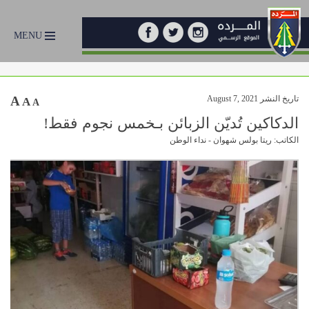
MENU
تاريخ النشر August 7, 2021
A
A
A
الدكاكين تُديّن الزبائن بـخمس نجوم فقط!
الكاتب: ريتا بولس شهوان - نداء الوطن