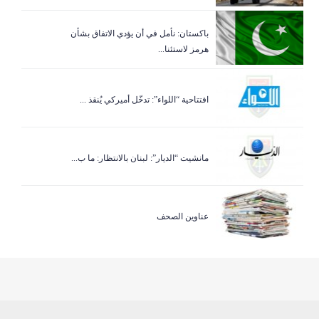
باكستان: نأمل في أن يؤدي الاتفاق بشأن
هرمز لاستئنا...
افتتاحية “اللواء”: تدخّل أميركي يُنقذ ...
مانشيت “الديار”: لبنان بالانتظار: ما ب...
عناوين الصحف