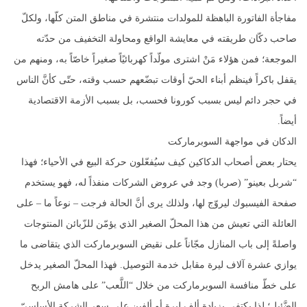
مفاجأة الفاتورة الباهظة للمولدات منتشرة في مناطق المتن كلّها، ولكلّ
صاحب دكّان طريقته في معايشة الواقع ومحاولة التخفيف من حدّته
الموجعة؛ فمن هؤلاء مَنْ اشترى مولّداً كهربائيًاً صغيراً خاصّاً به، ومنهم من
يقفل باكراً فينظم أبناء الحيّ أوقات تبضّعهم حسب وقته، حتّى كأنَّ الناس
في حجر دائم ليس بسبب كورونا فحسب، بل بسبب الأزمة الاقتصادية
أيضاً.
الدكان في مواجهة السوبرماركت
يحتار بعض أصحاب الدكاكين كيف سيُفعّلون حركة البيع في الأحياء؛ فهذا
“شربل بعينو” (صربا) وجد في عروض الشركات منفذاً له، فهو يستخدم
صفحة الفيسبوك ليروّج لها، ولذلك يرى أنَّ الحالة فرجت – نوعاً ما – على
العائلة التي تعيش من هذا المحلّ الصغير الذي يؤمّن للزّبائن المنتوجات
واصلةً إلى باب المنازل مجّاناً على نقيض السوبرماركت الذي يتقاضى ما
يوازي عشرة آلاف ليرة مقابل خدمة التوصيل. فهذا المحلّ الصغير يدخل
على خطّ منافسة السوبرماركت من خلال “اللَّعب” على هامش الربح
الضَّئيل؛ لذا يكتفي بزيادة ألف ليرة أو ألفين على سعر الشركة الأساسيّ