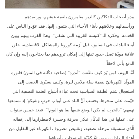
يبدو أصحاب الدكاكين كالذين يقامرون بلقمة عيشهم، ورصيدهم
ورأسمالهم وعلاقتهم بأبناء الأحياء التي ينتمون إليها. فقد عوّدوا الناس على
الخدمة، وفكرة الـ “كنيسة القريبة التي تشفي”. وهذا القرب بينهم وبين
أبناء البلدات في السابق، قبل أزمة كورونا والمشاكل الاقتصادية، خلق
علاقة مودّة تصل حدود ثقتها إلى إمكان تزويدهم بما يحتاجون إليه وإن كان
الدفع يأتي لاحقاً.
أمَّا اليوم، فمن يَرَ كيف تلقّفت “أندره” (صاحبة دكّانة في المتن) فاتورة
المولّد الكهربائيّ بقيمة ستّة ملايين ليرة، وكيف يسيّرها الغضب إلى
استعجال شتم الطبقة السياسية تحت عباءة أشباح العتمة النصفية التي
خيّمت على متجرها، يحسب أنَّ البلد على أبواب حربٍ وشيكةٍ؛ إذ تسمعها
تهمهم: “بالحرب لم يكن الوضع شبيهاً بما هو اليوم!”. فبعد خمس سنوات
على عملها في هذا الدكّان تبكي بحرقة وحسرة لاضطرارها إلى إقفاله
الّذي ستسبقه مرحلة تصفية، وتقليص مصروف الكهرباء عبر التقليل من
أعداد البرادات، ومن ثمَّ كمّيّة المنتوجات وأصنافها.