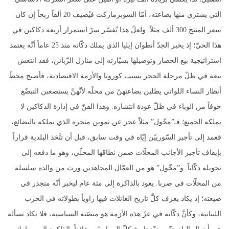
التي يشتري منها بضاعته، أمّا السوبرماركت فيُضيف 20 ألفاً ربحاً إن كان
سعر المنتج 300 ألف مثلاً. ولعلّ هذا يُفسّر سرّ استمرار أربعة دكاكين في
هذا الحيّ؛ إذ يخبر الجدّ أنطوان إيليا الذي يملك دكّانه منذ 25 عاماً أنَّه يعتمد
استراتيجية بيع الخضار وتوصيلها بسيّارته إلى منازل الزّبائن، فقد انتعش
بيعه في ظلّ مرحلة الحجر بسبب كورونا والأزمة الاقتصادية، فأصبح محطّ
أنظار النساء اللواتي يطلبن بضاعتهنّ من محلّه لأنَّهنَّ يستصعبن التبضّع
خوفاً من الوباء في ظلّ عودة انتشاره. وهذا الفنّ في إدارة الدكاكين لا
يملكه الجميع؛ فـ”مخّول” مثلاًً عجز عن تموين متجره الذي يملكه بالبضائع،
فعمد إلى تأجير السّورييّن إيّاه في وقت سابق، قبل أن تتَّخذ البلدية قراراً
بإيقاف تأجير الأجانب المحلّات ضمن نطاقها المحلّي، وهو ما دفعه إلى
تحويله دكّاناً. و”مخّول” هو من العمّال المجاهدين ورث من والده سلسلة
من المحلّات في صربا. يعود بالذاكرة إلى مئة عام ليخبر أنّه متجذر في
ضيعته؛ إذ يكاد يعرف كلَّ تاريخ العائلات فيها راوياً بطولاته في الحرب
اللبنانية، وكأنَّ دكّانه في عزّ هذه الأزمة هو منصّته السياسية، فلا تكاد تسأله