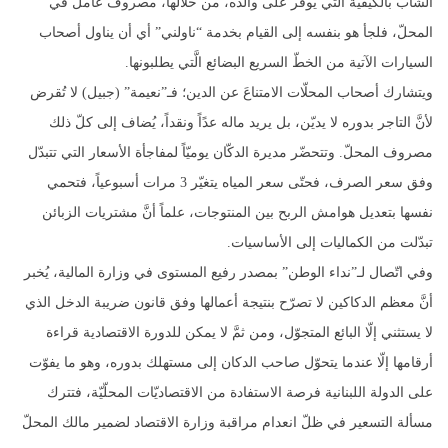
الشاب بالكيفيَّة الَّتي يُوفر على والده، من خلالها، مصروف عامل في
المحلّ، فلجأ هو بنفسه إلى القيام بخدمة “ناولني” أي أن يناول أصحاب
السيارات الآتية من الخطّ السريع البضائع الَّتي يطلبونها.
ويتشارك أصحاب المحلّات الامتناعَ عن الدين؛ فـ”نعيمة” (جبيل) لا تُقرض
لأنَّ التاجر بدوره لا يديّن، بل يريد ماله عدًاً ونقداً، يُضاف إلى كلّ ذلك
مصروف المحلّ. وتتحضّر مديرة الدكّان يوميّاً لمفاجأة الأسعار التي تتبدّل
وفق سعر الصرف، فحتّى سعر المياه يتغيّر 3 مرات أسبوعياً، فتحمي
نفسها بتعديل هوامش الربح بين المنتوجات، علماً أنَّ مشتريات الزبائن
تبدّلت من الكماليات إلى الأساسيات.
وفي اتّصال لـ”نداء الوطن” بمصدر رفيع المستوى في وزارة المالية، يُخبر
أنَّ معظم الدكاكين لا تصرّح بنتيجة أعمالها وفق قانون ضريبة الدخل الذي
لا يستثني إلّا البائع المتجوّل، ومن ثمَّ لا يمكن للدورة الاقتصادية قراءة
أرقامها إلّا عندما يتحوّل صاحب الدكان إلى مستهلك بدوره، وهو ما يفوّت
على الدولة اللبنانية فرصة الاستفادة من الاقتصاديّات المحلّيّة، فتترك
مسألة التسعير في ظلّ انعدام مراقبة وزارة الاقتصاد لضمير مالك المحلّ