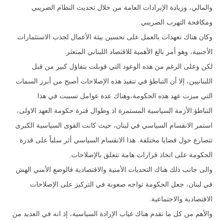
والمالي، وزيادة الإيرادات العامة من خلال تحديث النظام الضريبي
ومكافحة التهرب الضريبي.
وكان هناك تعهدات بالعمل على تحسين بيئة الأعمال لجذب الاستثمارات
الأجنبية، وهو أمر بالغ الأهمية للاقتصاد اللبناني المتعثر.
لكن وعلى الرغم من هذه الوعود التي قوبلت بتفاؤل كبير من قبل
اللبنانيين، إلا أن التباطؤ في تنفيذ هذه الإصلاحات أصبح من أبرز السمات
التي ميزت عهد هذه الحكومة،وهناك عدة عوامل تسببت في هذا
التباطؤ:الأزمة السياسية المستمرة اذ وطوال فترة حكومة العهد الاولى،
استمر الانقسام السياسي في لبنان، حيث كانت القوى السياسية الكبرى
تتصارع حول قضايا مختلفة. هذا الانقسام السياسي أثر سلباً على قدرة
الحكومة على اتخاذ قرارات هامة تتعلق بالإصلاحات.
والى جانب ذلك هناك التحديات الأمنية والاقتصادية فالوضع الأمني الهش
في لبنان، جعل الحكومة تواجه صعوبة في التركيز على الإصلاحات
الاقتصادية والاجتماعية.
والأهم من كل ما تقدم هناك غياب الإرادة السياسية، إذ انه في العديد من