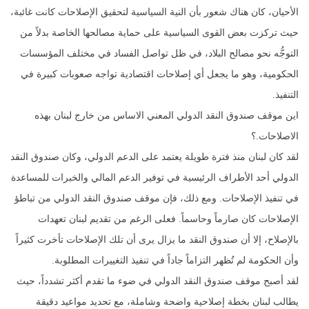
الأحيان، كان هناك شعور بأن النية السياسية لتحقيق الإصلاحات كانت غائبة،
حيث تركزت بعض القوى السياسية على حماية مصالحها الخاصة بدلاً من
التوجُّه نحو مصالح البلاد، في ظل تواصل الفساد في مختلف المؤسسات
الحكومية، وهو ما يجعل أي إصلاحات اقتصادية تواجه صعوبات كبيرة في
التنفيذ.
اين موقف صندوق النقد الدولي المعني الاساس من خارج لبنان بهذه
الاصلاحات.؟
لقد كان لبنان منذ فترة طويلة يعتمد على الدعم الدولي، وكان صندوق النقد
الدولي أحد الأطراف الرئيسية في توفير الدعم المالي والخبرات للمساعدة
في تنفيذ الإصلاحات. ومع ذلك، فإن موقف صندوق النقد الدولي من تباطؤ
الإصلاحات كان صارماً وحاسماً. فعلى الرغم من تقديم لبنان تعهدات
بالإصلاح، إلا أن صندوق النقد ما يزال يرى أن تلك الإصلاحات تأخرت كثيراً
وأن الحكومة لم تُظهر التزاماً جاداً في تنفيذ التغييرات المطلوبة.
لقد أصبح موقف صندوق النقد الدولي في ضوء ما تقدم أكثر تشدداً، حيث
يطالب لبنان بخطة إصلاحية واضحة وشاملة، مع تحديد مواعيد دقيقة