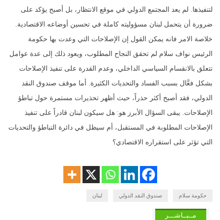
لتنفيذها. لم يعد المجتمع الدولي في موقع الانتظار، بل أصبح يؤكد على
ضرورة أن يتحمل لبنان مسؤوليته كاملة في تحسين أوضاعه الاقتصادية.
خلاصة الامر فانه يمكن القول إن الإصلاحات التي وعدت بها حكومة
الرئيس نواف سلام لم تحقق النجاح المطلوب، ويعود ذلك إلى عدة عوامل
تتعلق بالانقسام السياسي الداخلي، وعدم القدرة على تنفيذ الإصلاحات
بشكل فعَّال بسبب الفساد والتحديات الكثيرة. أما موقف صندوق النقد
الدولي، فقد أصبح أكثر حذراً، حيث أظهر تحذيرات مستمرة حول تباطؤ
الإصلاحات. يبقى السؤال الأبرز هو: هل سيكون لبنان قادراً على تنفيذ
الإصلاحات المطلوبة في المستقبل، أم سيظل في دائرة التباطؤ والتحديات
التي تؤثر على استقراره الاقتصادي؟
حكومة سلام
صندوق النقد الدولي
لبنان
مــبــاشـــر