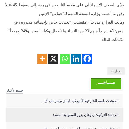
وأدّى القصف الإسرائيلي على مخيم النازحين في رفح إلى سقوط 45 قتيلاً
وفق ما أعلنت وزارة الصحة التابعة لـ”حماس” الإثنين.
وقالت الوزارة في بيان مقتضب: “تحديث خاص بإحصائية مجزرة رفح
أمس: 45 شهيداً منهم 23 من النساء والأطفال وكبار السن، و249 جريحاً”.
الكلمات الدالة
الإمارات
مــبــاشـــر
جميع الأخبار
المتحدث باسم الخارجية الأميركية: لبنان وإسرائيل أق...
الرئاسة التركية: اردوغان يزور السعودية الجمعة