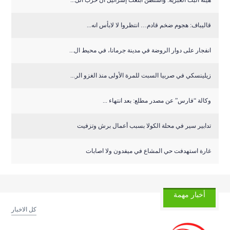
هيئة البث العبرية: واشنطن أبلغت إسرائيل أن حزب الل...
قاليباف: هجوم ضخم قادم… انتظروا لا لابأس انه...
انفجار على دوار الروضة في مدينة جرمانا، في محيط ال...
زيلينسكي في صربيا السبت للمرة الأولى منذ الغزو الر...
وكالة “فارس” عن مصدر مطلع: بعد انتهاء ...
تدابير سير في محلة الكولا بسبب أعمال برش وتزفيت
غارة استهدفت حي المشاع في ميفدون ولا اصابات
أخبار مهمة
كل الاخبار