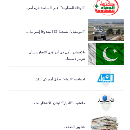
“الوفاء للمقاومة”: على السلطة حزم أمره...
“اليونيفيل”: تسجيل 113 مقذوفًا إسرائيل...
باكستان: نأمل في أن يؤدي الاتفاق بشأن
هرمز لاستئنا...
افتتاحية “اللواء”: تدخّل أميركي يُنقذ ...
مانشيت “الديار”: لبنان بالانتظار: ما ب...
عناوين الصحف