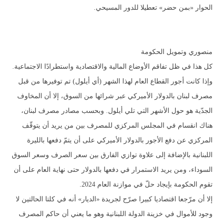
الحوار «بمن حضر» تعطيلا للدور المسيحي.
منصوري وتمويل الحكومة
كل هذا في ظل تفاقم الأوضاع المالية والاقتصادية واستطرادًا الاجتماعية.
وإذا كانت أجور القطاع العام لهذا الشهر (أي أيلول) تم توفيرها من قبل
مصرف لبنان بالدولار الأميركي عبر شرائها من السوق، إلا أن المخاوف
الجدّية هو حول الأشهر التي تلي أيلول. وبحسب مصادر مصرف لبنان،
هناك انقسام في المجلس المركزي للمصرف بين من يريد أن يتوقّف
المركزي عن دفع الأجور بالدولار الأميركي على أن يتمّ دفعها بالليرة
اللبنانية بالإضافة إلى علاوة توازي الفارق بين سعر الصرف وسعر السوق
السوداء، ومن يريد الاستمرار في دفعها بالدولار حتى نهاية العام على أن
تقوم الحكومة بإيجاد حلّ في موازنة العام 2024.
إلا أن مرّجعا اقتصاديا كبيرا صرّح لجريدة «الديار» أنه في كلتا الحالتين لا
وجود للأموال في خزينة الدولة اللبنانية وهو ما يعني أن حاكم المصرف