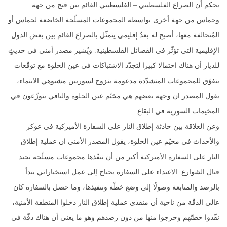
بحكم أن الصراع الفلسطيني – الفلسطيني القائم بين فتح من جهة
وحماس من جهة أخرى بواسطة المجموعات المسلّحة الخاضعة لحماس أو
المُتحالفة معها، أصبح له بعدٌ إقليمي يتمثّل بالصراع القائم بين بعض الدول
الإقليمية التي تؤثّر في الفصائل الفلسطينية. ويُشير مصدر أمني في حديثٍ
للديار أن هناك احتمالا كبيرا لتجدّد الاشتباكات في عين الحلوة مع توقّعات
بتفوّق للمجموعات المتشدّدة مدعومة بنزوح لسوريين مشبوهي الانتماء،
يقول المصدر ان وجهة بعضهم هي مخيّم عين الحلوة والباقي يتوزّعون في
المخيمات السورية في البقاع.
وعن العلاقة بين حادثة إطلاق النار على السفارة الأميركية في عوكر
والأحداث في مخيّم عين الحلوة، يقول المصدر الأمني ان عملية إطلاق
النار على السفارة الأميركية أكبر من أن تنفّذها مجموعات مسلّحة تجيد
قتال الشوارع. الاعتداء على السفارة يحتاج إلى عمل استخباراتي يبدأ
بالرصد والمتابعة وصولًا إلى وضع خطّة وتنفيذها، وما حصل بالسفارة كان
عالي الدقّة من ناحية أن منفذي عملية إطلاق النار دخلوا المنطقة الأمنية،
نفّذوا خطتّهم وخرجوا منها من دون رصدهم وهو ما يعني أن هناك دقّة في