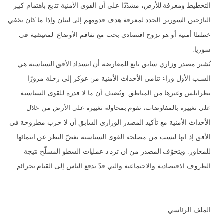
التخطيط ومعرفة للأرض، مشدّدًا على أن القوى الأمنية تتابع باهتمام كبير
النازحين السورين الجدد لمعرفة هدف قدومهم إلى لبنان وإذا ما كان يخفي
خططا أمنية أو هو نزوح اقتصادي بحت مع تفاقم الأوضاع المعيشية في
سوريا.
يُشير مصدر وزاري سابق تابع للمعارضة أن انسداد الأفق السياسية هي
السبب الأول وراء تنامي الأحداث الأمنية من عوكر إلى زحلة مرورًا
بطرابلس وغيرها من المناطق. ويُضيف أن ما لا قدرة للقوى السياسية
على تغييره بالمفاوضات، تقوم بمحاولة تغييره على الأرض من خلال
الأحداث الأمنية مع تأكيد المصدر الوزاري السابق أن لا حرب مطروحة في
الأفق إذ انها ليست من مصلحة القوى السياسية بغضّ النظر عن انتمائها
للمحاور. ويتخوّف المصدر من ان تزداد عمليات السطو المسلّح نتيجة
الظروف الاقتصادية والاجتماعية والتي قدّ تدفع الناس إلى القيام بجرائم.
الملف الرئاسي