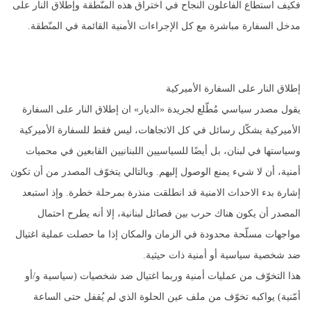
فكيف استطاع الفاعلون النجاح في اختراق هذه المنّطقة وإطلاق النار على
مدخل السفارة مباشرة مع كل الإجراءات الأمنية القائمة في المنّطقة.
إطلاق النار على السفارة الأميركية
يقول مصدر سياسي مُطّلع لجريدة «الديار» ان إطلاق النار على السفارة
الأميركية يشكّل رسائل في كل الاتجاهات، ليس فقط للسفارة الأميركية
وسياستها في لبنان، بل أيضًا للسياسيين اللبنانيين القابعين في محميات
أمنية، أن لا شيء يمنع الوصول إليهم. وبالتالي يتخوّف المصدر من أن تكون
إشارة بدء الاحداث الامنية قد انطلقت منذرة بمرحلة خطرة. وإذ استبعد
المصدر أن يكون هناك حرب بين فصائل لبنانية، إلا أنه يطرح احتمال
مواجهات مسلّحة محدودة في الزمان والمكان إذا ما حصلت عملية اغتيال
ضد شخصية سياسية أو أمنية ذات حيثية.
هذا التخوّف من عمليات أمنية وربما اغتيال ضد شخصيات (سياسية و/أو
أمّنية) يواكبه تخوّف من ملف عين الحلوة الذي لم يُقفل حتى الساعة