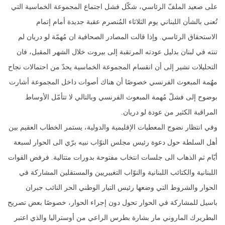
على صعيد الملفّ الرئاسي، شكّل فشل اجتماع المجموعة الخماسية التي
تُعنى بالشأن اللبناني يوم الثلاثاء المُنصرم عقبة جديدة أمام إتمام
الاستحقاق الرئاسي. وإذا قالت المصادر الصحافية ان مُهمّة لو دريان لم
تنته في لبنان بدليل عودته المرتقبة إلى بيروت خلال الشهر المقبل، فان
التحليلات تشير إلى أن انقسام المجموعة الخماسية يحدّ من احتمالات نجاح
مهُمة المبعوث الفرنسي خصوصًا أن هناك أصوات داخل المجموعة أشارت
بوضوح إلى فشلّ مُهمة المبعوث الفرنسي وبالتالي لا تتأمّل الأوساط
المراقبة الكثير من عودة لو دريان.
وفي انتظار نضوج المعطيات الإقليمية والدولية، يستمر الخطاب العقيم بين
أهل السلطة حول دعوة رئيس مجلس النوّاب نبيه برّي الى الحوار لسبعة
أيّام ثم الذهاب الى جلسات انتخاب مفتوحة بدورات متتالية. فرفض القوات
اللبنانية والكتائب اللبنانية والنوّاب التغييريين والمستقلين المشاركة في
الحوار والشروط التي وضعها رئيس التيار الوطني الحر النائب جبران
باسيل للمشاركة في الحوار تحول دون إجراء الحوار، خصوصًا بعض تصريح
البطريرك الماروني مار بشارة بطرس الراعي من أوستراليا والذي اعتبر