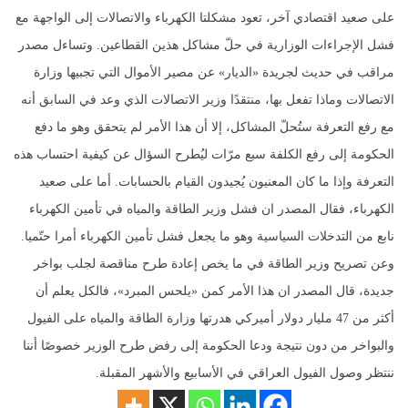
على صعيد اقتصادي آخر، تعود مشكلتا الكهرباء والاتصالات إلى الواجهة مع
فشل الإجراءات الوزارية في حلّ مشاكل هذين القطاعين. وتساءل مصدر
مراقب في حديث لجريدة «الديار» عن مصير الأموال التي تجبيها وزارة
الاتصالات وماذا تفعل بها، منتقدًا وزير الاتصالات الذي وعد في السابق أنه
مع رفع التعرفة ستُحلّ المشاكل، إلا أن هذا الأمر لم يتحقق وهو ما دفع
الحكومة إلى رفع الكلفة سبع مرّات ليُطرح السؤال عن كيفية احتساب هذه
التعرفة وإذا ما كان المعنيون يُجيدون القيام بالحسابات. أما على صعيد
الكهرباء، فقال المصدر ان فشل وزير الطاقة والمياه في تأمين الكهرباء
نابع من التدخلات السياسية وهو ما يجعل فشل تأمين الكهرباء أمرا حتّميا.
وعن تصريح وزير الطاقة في ما يخص إعادة طرح مناقصة لجلب بواخر
جديدة، قال المصدر ان هذا الأمر كمن «يلحس المبرد»، فالكل يعلم أن
أكثر من 47 مليار دولار أميركي هدرتها وزارة الطاقة والمياه على الفيول
والبواخر من دون نتيجة ودعا الحكومة إلى رفض طرح الوزير خصوصًا أننا
ننتظر وصول الفيول العراقي في الأسابيع والأشهر المقبلة.