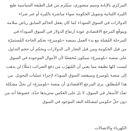
المركزي بالإنابة وسيم منصوري، سيُلزم من قبل الطبقة السياسية طبع
الليرة اللبنانية وتمويل الحكومة سواء مباشرة بالليرة أو عبر شراء
الدولارات في السوق السوداء كما كان يفعل الحاكم السابق رياض سلامة.
ويتوقّع المرجع الاقتصادي عودة ارتفاع الدولار في السوق السوداء في
المرحلة المُقبلة مع بدء العمل بمنصة «بلومبرغ» بحكم الحاجة المُستمرّة
من قبل الحكومة ومن قبل التجار الى الدولارات وبحكم أن حجم التداول
على منصة «بلومبرغ» سيكون مُخفضًا لأن الأموال الموجودة في السوق
ليست كلها نظيفة مما يعني أن المُتهرّب من دفع الضرائب (مثلًا) لن يذهب
إلى منصة بلومبرغ وسيقصد السوق السوداء لإجراء عمليات التحويل. من
هذا المُنطلق، يرى المرجع الاقتصادي أن منصة «بلومبرغ» لن تحلّ مشكلة
تعدّد الأسعار في السوق، لا بل على العكس ستزيدها حدّة، خصوصًا أنه من
دون حلّ حكومي لمشكلة النقد الموجود في السوق.
الكهرباء والاتصالات