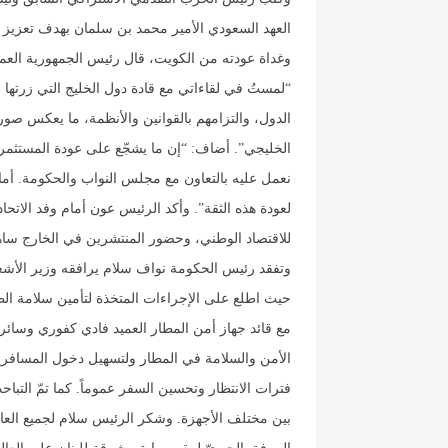
العهد السعودي الأمير محمد بن سلمان بهدف تعزيز ا
وغداة عودته من الكويت، قال رئيس الجمهورية العم
“لمستُ في لقاءاتي مع قادة دول الخليج التي زرتها 
الدول، والتزامهم بالقوانين والأنظمة، ما يعكس صو
الخليجي”. أضاف: “إن ما يشجّع على عودة المستثمرين، 
نعمل عليه بالتعاون مع مجلس النواب والحكومة. أما ا
لعودة هذه الثقة”. وأكد الرئيس عون أمام وفد الاتحاد 
للاقتصاد الوطني، وحضور المنتشرين في الخارج ساه
وتفقد رئيس الحكومة نواف سلام يرافقه وزير الأشغ
حيث اطلع على الإجراءات المتخذة لتأمين سلامة الط
مع قائد جهاز أمن المطار العميد فادي كفوري وسائر 
الأمن والسلامة في المطار ولتسهيل دخول المسافر
فترات الانتظار وتحسين السفر عموماً. كما تمّ التباح
بين مختلف الأجهزة. وشكر الرئيس سلام لجميع العام