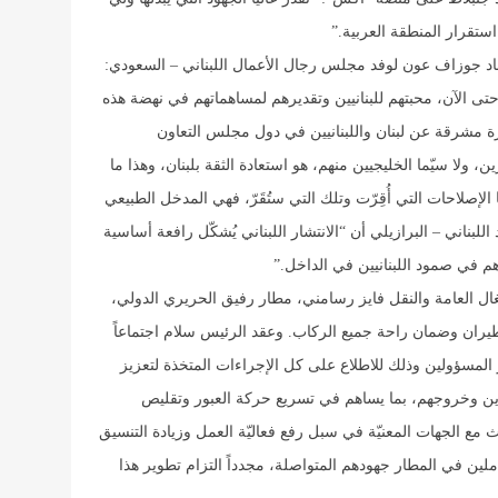
ستقرار المنطقة العربية
”.
اد جوزاف عون لوفد مجلس رجال الأعمال اللبناني – السعودي:
حتى الآن، محبتهم للبنانيين وتقديرهم لمساهماتهم في نهضة هذه
رة مشرقة عن لبنان واللبنانيين في دول مجلس التعاون
ولا سيّما الخليجيين منهم، هو استعادة الثقة بلبنان، وهذا ما
لإصلاحات التي أُقِرّت وتلك التي ستُقَرّ، فهي المدخل الطبيعي
اللبناني – البرازيلي أن “الانتشار اللبناني يُشكّل رافعة أساسية
م في صمود اللبنانيين في الداخل
”.
ال العامة والنقل فايز رسامني، مطار رفيق الحريري الدولي،
يران وضمان راحة جميع الركاب. وعقد الرئيس سلام اجتماعاً
المسؤولين وذلك للاطلاع على كل الإجراءات المتخذة لتعزيز
ين وخروجهم، بما يساهم في تسريع حركة العبور وتقليص
ث مع الجهات المعنيّة في سبل رفع فعاليّة العمل وزيادة التنسيق
لين في المطار جهودهم المتواصلة، مجدداً التزام تطوير هذا