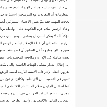
المرفق الحيويّ ليبقى بوابة مشرقة للبنان على العال
إلى ذلك تشهد جلسة مجلس الوزراء اليوم تعيين رئيس
المعلومات أن المقابلات مع المرشحين استمرّت في ا
نجحت المهمة فقد يتمّ تعيين الأعضاء المتفرّغين أيضا
وجدّد الرئيس سلام عزم الحكومة على مواصلة برنامج
مؤكداً أنّه لا يمكن للبنان أن يستمر بالوضع الذي كان
الرئيس سلام إلى أن خطة الإصلاح تبدأ من الوضع ا
وفق ما كان مطروحاً في السابق أي لمدة عشر سنو
نفضة شاملة في الإدارة ومكافحة المحسوبيات، وهو ما ب
إلى إطلاق مسار تشكيل الهيئات الناظمة والتي تمّ
ضرورة اتخاذ الإجراءات الأمنية اللازمة لضبط الو
تسهم في التخفيف من الازدحام، وتكافح أي نوع من 
كما استقبل الرئيس سلام المستشار الاقتصادي للمبع
جوجي، بحضور السفير الفرنسي في لبنان هيرفيه ماغ
المجالين المالي والاقتصادي، وأبدى الطرف الفرنسي 