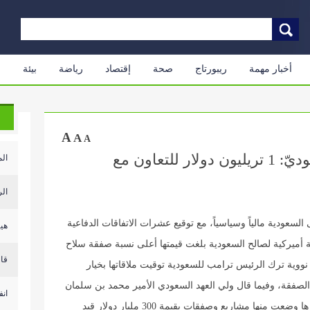
أخبار مهمة
ريبورتاج
صحة
إقتصاد
رياضة
بيئة
م
A
A
A
افتتاحية “البناء”: ولي العهد السعوديّ: 1 تريليون دولار للتعاون مع
الم
الر
السعودية مالياً وسياسياً، مع توقيع عشرات الاتفاقات الدفاعية
هيئ
ة أميركية لصالح السعودية بلغت قيمتها أعلى نسبة صفقة سلاح
قال
ريع طاقة نووية ترك الرئيس ترامب للسعودية توقيت ملاقاتها بخيار
ل الصفقة، وفيما قال ولي العهد السعودي الأمير محمد بن سلمان
انف
إن تفاهمات اقتصادية بقيمة 600 مليار دولار تمّ إقرارها وضعت منها مشاريع وصفقات بقيمة 300 مليار دولار قيد