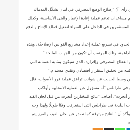
ذي رأى أنّ “إصلاح الوضع المصرفي في لبنان يشكّل المدماك
م مساعدات تدعم عملية إعادة الإعمار والبنى الأساسية، وكذلك
المستثمرين في الداخل على السواء لتفعيل قطاع الإنتاج والدفع
الحدود في تسريع عملية إعداد مشاريع القوانين الإصلاحيّة، وهذه
 الداعمة، وتلك المرتقب أن تكون من الجهات المانحة
”.
ظيم القطاع المصرفي وإقراره، الذي سيكون بمثابة الضمانة التي
مكينه من تحقيق استقرار اقتصادي ونقدي مستدام
”.
رابلس وسط الحديث عن شوائب ترافق عملية فرز الأصوات، قال
ل في طرابلس “أنا مسؤول عن العملية الانتخابية وأواكب
ر أنجزت”. أضاف: “نتائج المختارين أنجزت من قبل لجان القيد
بات البلدية في طرابلس التي استغرقت وقتًا طويلًا ولهذا وجه
وأكد أن “النتائج موثوقة كما تصدر عن لجان القيد، والفرز يتم
»