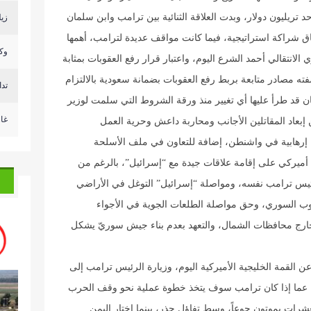
حد تريليون دولار، وبدت العلاقة الثنائية بين ترامب وابن سلمان
زيل
اق شراكة استراتيجية، فيما كانت مواقف عديدة لترامب، أهمها
وكا
لانتقالي أحمد الشرع اليوم، واعتبار قرار رفع العقوبات بمثابة
 مصادر متابعة بربط رفع العقوبات بضمانة سعودية بالالتزام
تد
ان قد طرأ عليها أي تغيير منذ ورقة الشروط التي سلمت لوزير
غا
إبعاد المقاتلين الأجانب ومحاربة داعش وحرية العمل
ة إرهابية في واشنطن، إضافة للتعاون في ملف الأسلحة
د أميركي على إقامة علاقات جيدة مع “إسرائيل”، بالرغم من
رئيس ترامب نفسه، ومواصلة “إسرائيل” التوغل في الأراضي
وب السوري، وحق مواصلة الطلعات الجوية في الأجواء
ارج محافظات الشمال، والتعهد بعدم بناء جيش سوريّ يشكل
ن القمة الخليجية الأميركية اليوم، وزيارة الرئيس ترامب إلى
ل عما إذا كان ترامب سوف يتخذ خطوة عملية نحو وقف الحرب
رات يموتون جوعاً، وسط تفاؤل حذر، بينما اختار اليمن