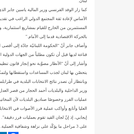
لبنان
.
كما زار الوفد الفرنسي وزير المالية ياسين جابر ال
الأساس لإعادة ثقة المجتمع الدولي الراغب في تقدي
المستثمرين من الخارج للقيام بمشاريع استثمارية، و
بالحركة الاقتصادية قدما إلى الأمام
”.
وأضاف جابر أنّ “الحكومة اللبنانيّة جادّة إلى أقصى 
قناعة لديها قبل أن تكون مطلباً من الجهات الدولية
وأشار إلى أنّ “الأنظار مصوَّبة نحو إنجاز قانون تن
يتحصّن بها لبنان لجذب المساعدات واستقطابها ولت
وبانتظار أن تصدر نتائج الانتخابات البلدية في ط
وزير الداخلية والبلديات أحمد الحجار من قصر العد
عمليات الفرز وخصوصًا صناديق البلديات لأن المخاتي
العليا وأتابع وأواكب عملية فرز الأصوات في الانتخا
إيجابي، إذ إنّ لجان القيد تقوم بعمليات فرز دقيقة”. 
على 3 مراحل ما يؤكّد على نزاهة وشفافية العملية
.