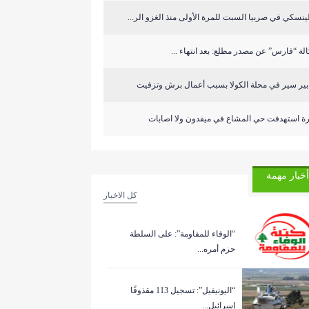
ينسكي في صربيا السبت للمرة الأولى منذ الغزو الر...
لة “فارس” عن مصدر مطلع: بعد انتهاء ...
ابير سير في محلة الكولا بسبب أعمال برش وتزفيت
رة استهدفت حي المشاع في ميفدون ولا اصابات
أخبار مهمة
كل الاخبار
“الوفاء للمقاومة”: على السلطة
حزم أمره...
“اليونيفيل”: تسجيل 113 مقذوفًا
إسرائيل...