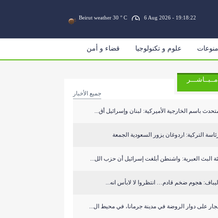
Beirut weather 30 ° C
6 Aug 2026 - 19:18:22
نوعات
علوم و تكنولوجيا
قضاء و أمن
مــبــاشـــر
جميع الأخبار
تحدث باسم الخارجية الأميركية: لبنان وإسرائيل أق...
ئاسة التركية: اردوغان يزور السعودية الجمعة
ة البث العبرية: واشنطن أبلغت إسرائيل أن حزب الل...
يباف: هجوم ضخم قادم… انتظروا لا لابأس انه...
جار على دوار الروضة في مدينة جرمانا، في محيط ال...