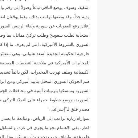
التنفيذ، وسوف يوضع الباقي تباعاً وصولاً إلى رقم وا
ودية جداً، وقد وصفها ترامب بذلك، وهما يوقعان اتف
إعلان رفع العقوبات عن سورية ولقاء الرئيس السوري ا
استجابة لطلب سعوديّ وطلب تركيّ مماثل، بما وصفته
السوري بالشروط الأميركية، التي لم يعرف ما إذا ك
خارجية الحكومة الجديدة أسعد شيباني، وهي تتضمّن 
للمخابرات الأميركية في ملاحقة التنظيمات المصنف
الكيميائية وملف تهريب المخدرات، لكن دائماً تشدي
ضم الجولان السوري المحتل بتأييد أميركي ومن ال
السورية وتمسكها بترتيبات أمنية في محافظات الجن
السورية، ووضع خطوط حمراء على التمدّد التركي خ
مصدر قلق لـ”إسرائيل
”.
بموازاة زيارة ترامب إلى الرياض، ومتابعة ما يصدر ع
قطر، بقي الاهتمام نحو ما يجري في غزة، والتساؤ
على غزة، وإيقاف حرب تجويع بدأت تتسبّب بقتل العش