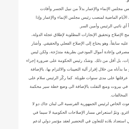
م
.
 مجلس الإنماء والإعمار بدلاً من نبيل الجسر وأفادت
لأيام الماضية لمنصب رئيس مجلس الإنماء والإعمار وإذا
ً أي نائبي الرئيس وأمين السر
.
 الإصلاح وتحقيق الإنجازات المطلوبة لإطلاق عجلة الدولة،
 عليه سابقاً، وهو يحتاج إلى الإصلاح الفعلي والحقيقي. وأشار
لمصرفي وإعادة أموال المودعين بطريقة متدرّجة، ولكن ليس
ات، بل أقل من ذلك. وشدّد رئيس الحكومة على ضرورة إجراء
دأناه من خلال إقرار آلية التعيينات والالتزام بها، بالإضافة
ت عرقلتها على مدى سنوات طويلة. كما ركّز الرئيس سلام على
ضع في بيروت ومنع التفلت بالإضافة الى وضع خطة سير محكمة
المخالفات
.
وث الخاص لرئيس الجمهورية الفرنسية الى لبنان جاك دو لا
رو، وتمّ استعراض مسار الإصلاحات الحكومية لا سيما في
استعداد بلاده للتعاون في التحضير لعقد مؤتمر دولي لدعم