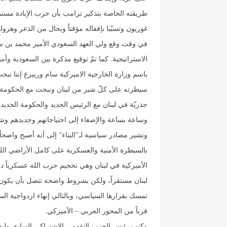
طريقته الخاصة بتذكير ترامب بأن حرب الإبادة مس
غوريون وتسبّبا بإقفاله مؤقتاً وبحال من الذعر وهرو
في وقت وقع ولي العهد السعودي الأمير محمد بن سلم
الاستراتيجية. كما تمّ توقيع مذكرة بين السعودية و
باسم وزارة الخارجية الاميركية سام وربيرغ إننا ن
سيطرته على كلّ شبر من لبنان ونبحث مع الحكومة أ
جذريّة في لبنان مع الرئيس الجديد والحكومة الجديدة 
وساعة بساعة والإصغاء إلى احتياجاتهم وجديدهم وش
وتشير مصادر سياسية لـ”البناء” إلى أنه أصبح واضحا
بالسيطرة الأمنية والعسكرية على كامل الأراضي اللب
الأميركية في لبنان وهي تحجيم حزب الله عسكرياً د
لبنان مستقراً، ولكن بشروط واضحة تتصل بأن يكون 
تمسك بقرارها السياسي، وبالتالي إنهاء ازدواجية ال
قرباً من المحور العربي – الأميركي
.
وكتب رئيس الحزب التقدمي الاشتراكي السابق وليد جن