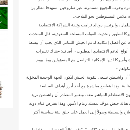
تمرة وحرب التجويع مستمرة، عبر صاروخين استهدفا مطار بن
لة ملايين المستوطنين نحو الملاجئ
.
ان، والرئيس دونالد ترامب وثيقة الشراكة الاقتصادية
أميركا لتطوير وتحديث القوات المسلحة السعودية، قال المتحدث
بحث عن أفضل إمكانية لدعم الجيش اللبناني الذي يجب أن يبسط
نواع الدعم الاقتصادي المطلوب». أضاف: «هناك تغييرات
وأميركا لديها الإمكانية للتواصل مع المسؤولين يومًا بيوم
كواهم
».
ً أن واشنطن تسعى لتقوية الجيش ليكون الجهة الوحيدة المخوّلة
نانية. وهذا يتقاطع مباشرة مع أحد أبرز أهداف السياسة
ون الاصطدام المباشر معه، وتعتبر المصادر أن واشنطن تريد
هناك جيش موحّد يمسك زمام الأمور. وهذا يفترض قيام دولة
سلاح والسلطة وصولاً إلى العمل على خلق بيئة سياسية أكثر
بلاط على منصة “اكس”: “نقدر عالياً الجهود التي يبذلها ولي