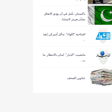
باكستان: نأمل في أن يؤدي الاتفاق
بشأن هرمز لاستئنا...
افتتاحية “اللواء”: تدخّل أميركي يُنقذ
...
مانشيت “الديار”: لبنان بالانتظار: ما
ب...
عناوين الصحف